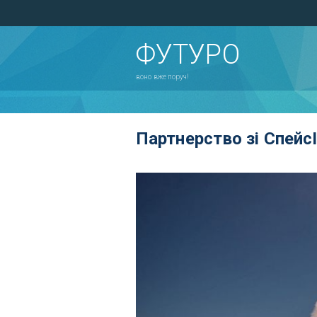
ФУТУРО
воно вже поруч!
Партнерство зі Спейс