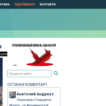
ІТИКА
ПІДТРИМАТИ
КОНТАКТИ
в
ОСТАННІ КОМЕНТАРІ
Анатолий Андреус
Лагранжіан Стандартної
Моделі - це феноменологія