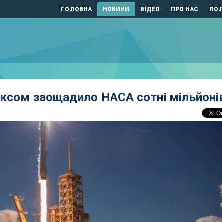
ГОЛОВНА
НОВИНИ
ВІДЕО
ПРО НАС
ПОЛ
Іксом заощадило НАСА сотні мільйоні