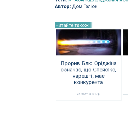
Автор:
Дом Геліон
Читайте також:
Прорив Блю Оріджіна
означає, що СпейсІкс,
нарешті, має
конкурента
22 Жовтня 2017 р.