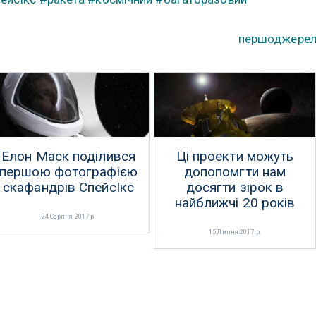
першоджере
Елон Маск поділився
Ці проекти можуть
першою фотографією
допопомгти нам
скафандрів СпейсІкс
досягти зірок в
найближчі 20 років
24 Серпня 2017 р.
15 Липня 2017 р.