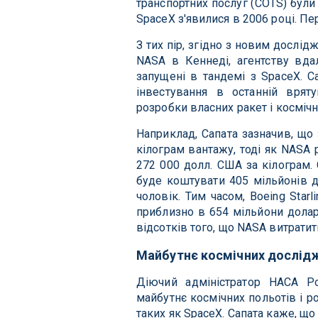
транспортних послуг (COTS) були 
SpaceX з'явилися в 2006 році. П
З тих пір, згідно з новим дослі
NASA в Кеннеді, агентству вдал
запущені в тандемі з SpaceX. С
інвестування в останній врят
розробки власних ракет і космічн
Наприклад, Сапата зазначив, що
кілограм вантажу, тоді як NASA
272 000 долл. США за кілограм.
буде коштувати 405 мільйонів д
чоловік. Тим часом, Boeing Star
приблизно в 654 мільйони долар
відсотків того, що NASA витратит
Майбутнє космічних дослід
Діючий адміністратор НАСА Р
майбутнє космічних польотів і р
таких як SpaceX. Сапата каже, що