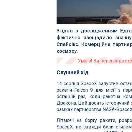
Згідно з дослідженням Едга
фактично заощадило значну 
СпейсІкс. Комерційне партне
космосу.
Слушний хід
14 серпня SpaceX запустив оста
ракети Falcon 9 для місії з пе
останній раз, коли ракетна ко
Дракона. Цей досить історичний 
рамках партнерства NASA-SpaceX 
Літаючі на борту ракети, розр
SpaceX, не завжди були стилем 