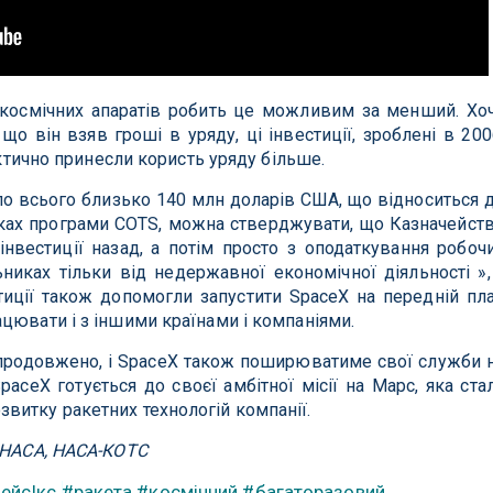
і космічних апаратів робить це можливим за менший. Хо
що він взяв гроші в уряду, ці інвестиції, зроблені в 200
фактично принесли користь уряду більше.
ло всього близько 140 млн доларів США, що відноситься 
мках програми COTS, можна стверджувати, що Казначейст
нвестиції назад, а потім просто з оподаткування робоч
никах тільки від недержавної економічної діяльності »,
стиції також допомогли запустити SpaceX на передній пл
цювати і з іншими країнами і компаніями.
продовжено, і SpaceX також поширюватиме свої служби 
aceX готується до своєї амбітної місії на Марс, яка ста
витку ракетних технологій компанії.
, НАСА, НАСА-КОТС
ейсІкс
#ракета
#космічний
#багаторазовий