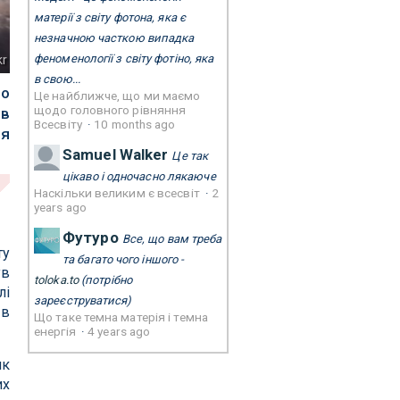
матерії з світу фотона, яка є
незначною часткою випадка
феноменології з світу фотіно, яка
kr
в свою...
во
Це найближче, що ми маємо
щодо головного рівняння
 в
Всесвіту
·
10 months ago
ня
Samuel Walker
Це так
цікаво і одночасно лякаюче
Наскільки великим є всесвіт
·
2
years ago
Футуро
Все, що вам треба
ту
та багато чого іншого -
ув
toloka.to
(потрібно
лі
зареєструватися)
 в
Що таке темна матерія і темна
енергія
·
4 years ago
як
их