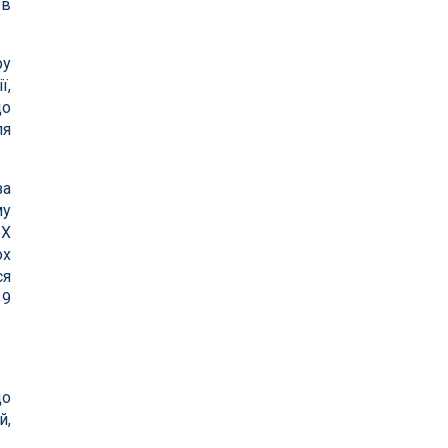
 в
ру
ї,
що
ля
за
му
eX
ох
ся
39
що
й,