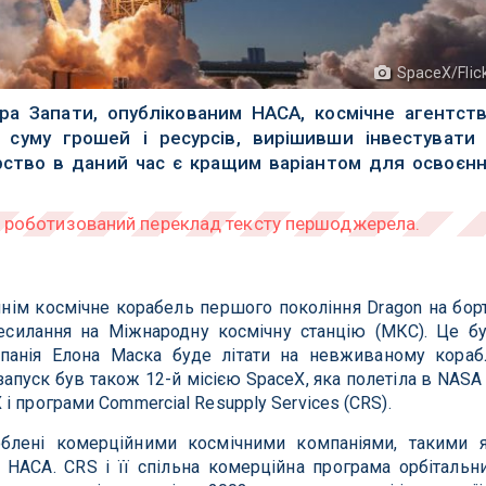
SpaceX/Flic
ра Запати, опублікованим НАСА, космічне агентст
суму грошей і ресурсів, вирішивши інвестувати
рство в даний час є кращим варіантом для освоєн
ннім космічне корабель першого покоління Dragon на бор
ресилання на Міжнародну космічну станцію (МКС). Це б
мпанія Елона Маска буде літати на невживаному кораб
запуск був також 12-й місією SpaceX, яка полетіла в NASA
і програми Commercial Resupply Services (CRS).
облені комерційними космічними компаніями, такими 
НАСА. CRS і її спільна комерційна програма орбітальн