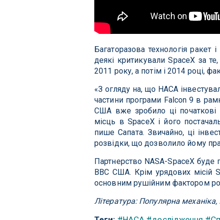
Багаторазова технологія ракет 
деякі критикували SpaceX за те, 
2011 року, а потім і 2014 році, 
«З огляду на, що НАСА інвестува
частини програми Falcon 9 в ра
США вже зробило ці початкові і
місць в SpaceX і його постачаль
пише Сапата. Звичайно, ці інве
розвідки, що дозволило йому пра
Партнерство NASA-SpaceX буде 
ВВС США. Крім урядових місій Sp
основним рушійним фактором роз
Література: Популярна механіка
Теги:
#НАСА
#дослідження
#Сп