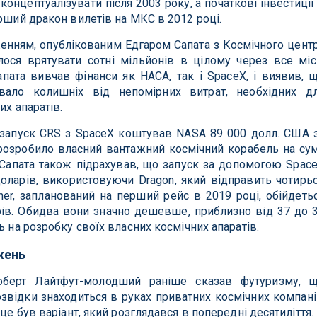
концептуалізувати після 2003 року, а початкові інвестиції
ерший дракон вилетів на МКС в 2012 році.
дженням, опублікованим Едгаром Сапата з Космічного цент
ося врятувати сотні мільйонів в цілому через все місі
апата вивчав фінанси як НАСА, так і SpaceX, і виявив, 
увало колишніх від непомірних витрат, необхідних д
их апаратів.
 запуск CRS з SpaceX коштував NASA 89 000 долл. США 
 розробило власний вантажний космічний корабель на су
 Сапата також підрахував, що запуск за допомогою Spac
оларів, використовуючи Dragon, який відправить чотирь
liner, запланований на перший рейс в 2019 році, обійдеть
ів. Обидва вони значно дешевше, приблизно від 37 до 
ь на розробку своїх власних космічних апаратів.
жень
оберт Лайтфут-молодший раніше сказав футуризму, 
озвідки знаходиться в руках приватних космічних компані
 це був варіант, який розглядався в попередні десятиліття.