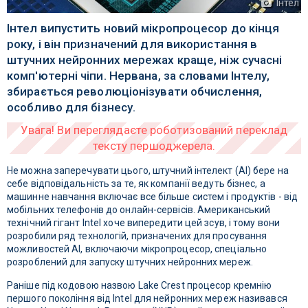
Інтел
Інтел випустить новий мікропроцесор до кінця
року, і він призначений для використання в
штучних нейронних мережах краще, ніж сучасні
комп'ютерні чіпи. Нервана, за словами Інтелу,
збирається революціонізувати обчислення,
особливо для бізнесу.
Не можна заперечувати цього, штучний інтелект (AI) бере на
себе відповідальність за те, як компанії ведуть бізнес, а
машинне навчання включає все більше систем і продуктів - від
мобільних телефонів до онлайн-сервісів. Американський
технічний гігант Intel хоче випередити цей зсув, і тому вони
розробили ряд технологій, призначених для просування
можливостей AI, включаючи мікропроцесор, спеціально
розроблений для запуску штучних нейронних мереж.
Раніше під кодовою назвою Lake Crest процесор кремнію
першого покоління від Intel для нейронних мереж називався