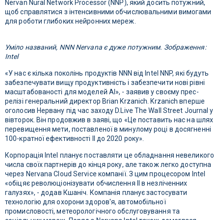
Nervan Nural Network Processor (NNP), який досить потужний,
щоб справлятися з інтенсивними обчислювальними вимогами
для роботи глибоких нейронних мереж.
Уміло названий, NNN Nervana є дуже потужним. Зображення:
Intel
«У нас є кілька поколінь продуктів NNN від Intel NNP, які будуть
забезпечувати вищу продуктивність і забезпечити нові рівні
масштабованості для моделей AI», - заявив у своєму прес-
релізі генеральний директор Brian Krzanich. Krzanich вперше
оголосив Нервану під час заходу D.Live The Wall Street Journal у
вівторок. Він продовжив в заяві, що «Це поставить нас на шлях
перевищення мети, поставленої в минулому році в досягненні
100-кратної ефективності ІІ до 2020 року».
Корпорація Intel планує поставляти це обладнання невеликого
числа своїх партнерів до кінця року, але також легко доступна
через Nervana Cloud Service компанії. З цим процесором Intel
«обіцяє революціонізувати обчислення ІІ в незліченних
галузях», - додав Кшаніч. Компанія планує застосувати
технологію для охорони здоров'я, автомобільної
промисловості, метеорологічного обслуговування та