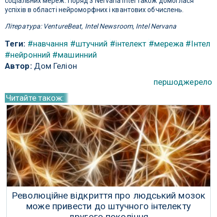
соціальних мереж. Поряд з Nervana Intel також домоглася
успіхів в області нейроморфних і квантових обчислень.
Література: VentureBeat, Intel Newsroom, Intel Nervana
Теги:
#навчання
#штучний
#інтелект
#мережа
#Інтел
#нейронний
#машинний
Автор:
Дом Геліон
першоджерело
Читайте також:
Революційне відкриття про людський мозок
може привести до штучного інтелекту
другого покоління