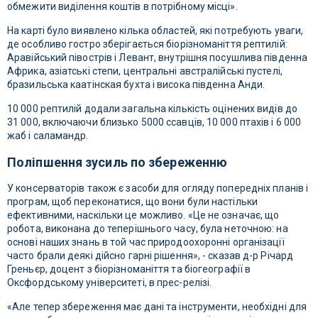
обмежити виділення коштів в потрібному місці».
На карті було виявлено кілька областей, які потребують уваги,
де особливо гостро зберігається біорізноманіття рептилій:
Аравійський півострів і Левант, внутрішня посушлива південна
Африка, азіатські степи, центральні австралійські пустелі,
бразильська каатінская бухта і висока південна Анди.
10 000 рептилій додали загальна кількість оцінених видів до
31 000, включаючи близько 5000 ссавців, 10 000 птахів і 6 000
жаб і саламандр.
Поліпшення зусиль по збереженню
У консерваторів також є засоби для огляду попередніх планів і
програм, щоб переконатися, що вони були настільки
ефективними, наскільки це можливо. «Це не означає, що
робота, виконана до теперішнього часу, була неточною: на
основі наших знань в той час природоохоронні організації
часто брали деякі дійсно гарні рішення», - сказав д-р Річард
Греньєр, доцент з біорізноманіття та біогеографії в
Оксфордському університеті, в прес-релізі.
«Але тепер збереження має дані та інструменти, необхідні для