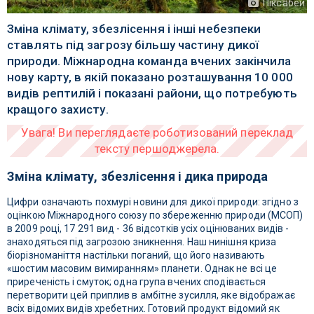
Піксабей
Зміна клімату, збезлісення і інші небезпеки
ставлять під загрозу більшу частину дикої
природи. Міжнародна команда вчених закінчила
нову карту, в якій показано розташування 10 000
видів рептилій і показані райони, що потребують
кращого захисту.
Зміна клімату, збезлісення і дика природа
Цифри означають похмурі новини для дикої природи: згідно з
оцінкою Міжнародного союзу по збереженню природи (МСОП)
в 2009 році, 17 291 вид - 36 відсотків усіх оцінюваних видів -
знаходяться під загрозою зникнення. Наш нинішня криза
біорізноманіття настільки поганий, що його називають
«шостим масовим вимиранням» планети. Однак не всі це
приреченість і смуток; одна група вчених сподівається
перетворити цей приплив в амбітне зусилля, яке відображає
всіх відомих видів хребетних. Готовий продукт відомий як