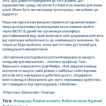
того, щоб довести планування до того ж рівня, що і
підприємства і уряду, які могли б стежити за землею для інших
цілей. Може бути, ми насправді трохи краще, і ми робимо це
відкрито».
Перш ніж карта може використовуватися підприємствами і
природоохоронними організаціями, вона повинна пройти
через МСОП. В даний час організація класифікує
ідентифікований вид, який включає в себе додавання рейтингу
від «критично небезпечного» до «найменшого значення». Як
тільки це буде зроблено, атлас життя стане доступний для
громадського використання.
«Зіставлення розподілів всіх рептилій вважалося занадто
складним для вирішення», - пояснює професор Тель-
Авівського університету Шай Мейра. «Але завдяки команді
експертів по ящірок і змій деяких з найбільш слабо відомих
регіонів світу нам вдалося добитися цього і, сподіваюся,
внести вклад в збереження цих часто невловимих хребетних,
які страждають від переслідувань і забобонів».
Література: Еурекалерт, Природа
Теги:
#природа
#зміни клімату
#збезлісення
#дикий