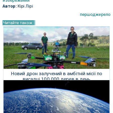
#збереження
Автор:
Кірі Лірі
першоджерело
Читайте також:
Новий дрон залучений в амбітній місії по
висадці 100 000 дерев в день
28 Червня 2017 р.