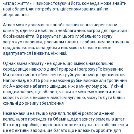
«атлас життя», і, використовуючи його, команда може знайти
нові області, які потребують цілеспрямованих дій по
збереженню.
Атлас може допомогти запобігти зникненню через зміни
клімату, однією з найбільш невблаганних загроз для природи і
біорізноманіття. В результаті цього глобального зсуву
загрожує тваринам, рослинам і навіть глобальним постачання
продовольства, хоча деякі з них мають більше шансів
адаптуватися і вижити, ніж інші.
Однак зміна клімату - не єдине, що змінює навколишнє
середовище навколо дикої природи і загрожує їх існуванню.
Ми також винні в збезлісення і руйнуванні місць проживання.
Наприклад, в 2016 році незаконні рубки виснажили тропічний
ліс Амазонки набагато швидше, ніж в минулому році. У січні
повідомлялося, що області, які ми не можемо захистити на
користь лісів з високим вмістом вуглецю, можуть бути більш
схильні до ризику збезлісення.
Незважаючи на те, що зусилля, подібні розпорядження
колишнього президента Обами щодо захисту земель в штаті
Юта від розробки, і норвезька політика нульового збезлісення -
це ефективні заходи, ще багато що належить зробити для