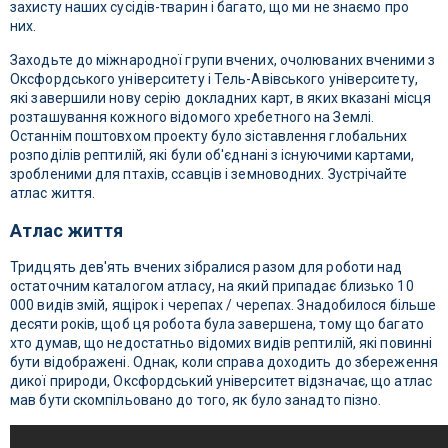
захисту наших сусідів-тварин і багато, що ми не знаємо про
них.
Заходьте до міжнародної групи вчених, очолюваних вченими з
Оксфордського університету і Тель-Авівського університету,
які завершили нову серію докладних карт, в яких вказані місця
розташування кожного відомого хребетного на Землі.
Останнім поштовхом проекту було зіставлення глобальних
розподілів рептилій, які були об'єднані з існуючими картами,
зробленими для птахів, ссавців і земноводних. Зустрічайте
атлас життя.
Атлас життя
Тридцять дев'ять вчених зібралися разом для роботи над
остаточним каталогом атласу, на який припадає близько 10
000 видів змій, ящірок і черепах / черепах. Знадобилося більше
десяти років, щоб ця робота була завершена, тому що багато
хто думав, що недостатньо відомих видів рептилій, які повинні
бути відображені.
Однак, коли справа доходить до збереження
дикої природи, Оксфордський університет відзначає, що атлас
мав бути скомпільовано до того, як було занадто пізно.