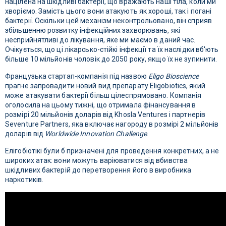
націлена на шкідливі бактерії, що вражають наші тіла, коли ми
хворіємо. Замість цього вони атакують як хороші, так і погані
бактерії. Оскільки цей механізм неконтрольовано, він сприяв
збільшенню розвитку інфекційних захворювань, які
несприйнятливі до лікування, яке ми маємо в даний час.
Очікується, що ці лікарсько-стійкі інфекції та їх наслідки вб'ють
більше 10 мільйонів чоловік до 2050 року, якщо їх не зупинити.
Французька стартап-компанія під назвою
Eligo Bioscience
прагне запровадити новий вид препарату Eligobiotics, який
може атакувати бактерії більш цілеспрямовано. Компанія
оголосила на цьому тижні, що отримала фінансування в
розмірі 20 мільйонів доларів від Khosla Ventures і партнерів
Seventure Partners, яка включає нагороду в розмірі 2 мільйонів
доларів від
Worldwide Innovation Challenge
.
Елігобіотікі були б призначені для проведення конкретних, а не
широких атак: вони можуть варіюватися від вбивства
шкідливих бактерій до перетворення його в виробника
наркотиків.