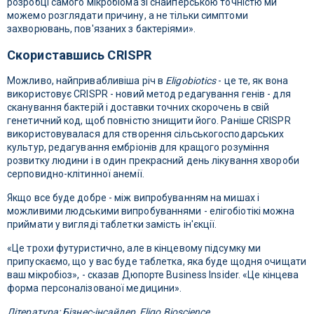
розробці самого мікробіома зі снайперською точністю ми
можемо розглядати причину, а не тільки симптоми
захворювань, пов'язаних з бактеріями».
Скориставшись CRISPR
Можливо, найпривабливіша річ в
Eligobiotics
- це те, як вона
використовує CRISPR - новий метод редагування генів - для
сканування бактерій і доставки точних скорочень в свій
генетичний код, щоб повністю знищити його. Раніше CRISPR
використовувалася для створення сільськогосподарських
культур, редагування ембріонів для кращого розуміння
розвитку людини і в один прекрасний день лікування хвороби
серповидно-клітинної анемії.
Якщо все буде добре - між випробуванням на мишах і
можливими людськими випробуваннями - елігобіотікі можна
приймати у вигляді таблетки замість ін'єкції.
«Це трохи футуристично, але в кінцевому підсумку ми
припускаємо, що у вас буде таблетка, яка буде щодня очищати
ваш мікробіоз», - сказав Дюпорте Business Insider. «Це кінцева
форма персоналізованої медицини».
Література: Бізнес-інсайдер, Eligo Bioscience