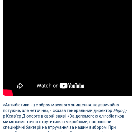
«Антибіотики - це зброя масового знищення: надзвичайно
потужне, але неточне», - сказав генеральний директор
Eligo
д-
р Ксав'єр Дюпорте в своїй заяві. «За допомогою елігобіотіков
ми можемо точно втрутитися в мікробіоми, націлюючи
специфічні бактерії на втручання за нашим вибором. При