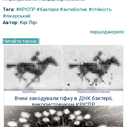
Теги:
#КРІСПР
#бактерія
#антибіотик
#стійкість
#лікарський
Автор:
Кірі Лірі
першоджерело
Читайте також:
Вчені закодували гіфку в ДНК бактерії,
використовуючи КРІСПР
14 Липня 2017 р.