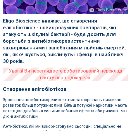
Eligo Bioscience
Eligo Bioscience вважає, що створення
елігобіотіков - нових розумних препаратів, які
атакують шкідливі бактерії - буде досить для
боротьби з антибіотикорезистентними
захворюваннями і запобігання мільйонів смертей,
які, як очікується, викличуть інфекції в найближчі
30 років.
Створення елігобіотіков
Зростання антибіотикорезистентних захворювань викликав
розвиток більш потужних ліків. Більш потужні наркотики мають
потенціал для більш сильних побічних ефектів або ризиків - як і
діючі антибіотики.
Антибіотики, які ми використовуємо сьогодні, спеціально не