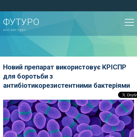
ФУТУРО
воно вже поруч!
Новий препарат використовує КРІСПР
для боротьби з
антибіотикорезистентними бактеріями