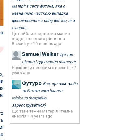
матерії з світу фотона, яка є
незначною часткою випадка
феноменології з світу фотіно, яка
в свою...
но
Це найближче, що ми маємо
щодо головного рівняння
Всесвіту
·
10 months ago
Samuel Walker
Це так
цікаво і одночасно лякаюче
Наскільки великим є всесвіт
·
2
years ago
х,
ми
Футуро
Все, що вам треба
ія
та багато чого іншого -
на
toloka.to
(потрібно
зареєструватися)
Що таке темна матерія і темна
го
енергія
·
4 years ago
ть
мі
де