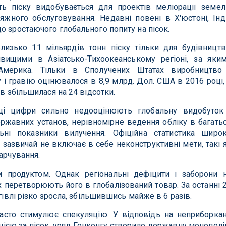
ть піску видобувається для проектів меліорації земел
яжного обслуговування. Недавні повені в Х'юстоні, Інді
о зростаючого глобального попиту на пісок.
лизько 11 мільярдів тонн піску тільки для будівництв
вищими в Азіатсько-Тихоокеанському регіоні, за яки
Америка. Тільки в Сполучених Штатах виробництво
 і гравію оцінювалося в 8,9 млрд. Дол. США в 2016 році,
ів збільшилася на 24 відсотки.
ці цифри сильно недооцінюють глобальну видобуток
ержавних установ, нерівномірне ведення обліку в багать
ьні показники вилучення. Офіційна статистика широ
зазвичай не включає в себе неконструктивні мети, такі 
арчування.
 продуктом. Однак регіональні дефіцити і заборони 
х перетворюють його в глобалізований товар. За останні 
ргівлі різко зросла, збільшившись майже в 6 разів.
часто стимулює спекуляцію. У відповідь на неприборка
цією за пісок, уряд Гонконгу створило державну монопол