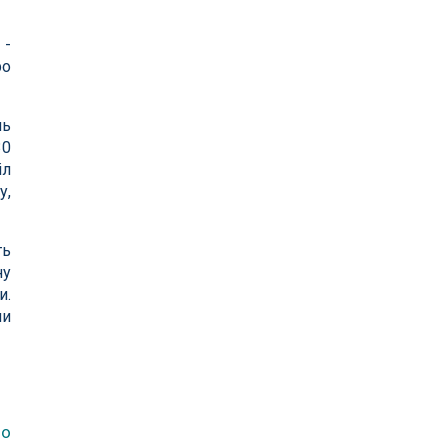
 -
ро
нь
30
іл
у,
ть
ну
и.
ми
ло