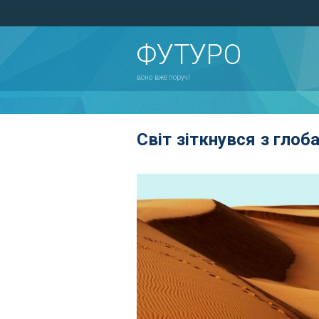
ФУТУРО
воно вже поруч!
Світ зіткнувся з гло