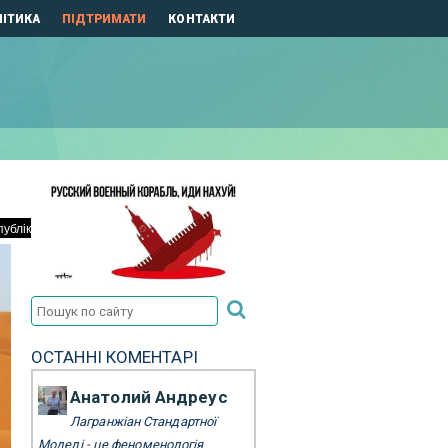
ІТИКА
ПІДТРИМАТИ
КОНТАКТИ
ОСТАННІ КОМЕНТАРІ
Анатолий Андреус
Лагранжіан Стандартної
Моделі - це феноменологія