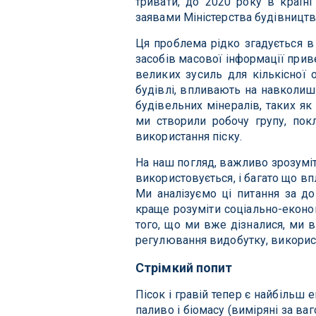
тривати, до 2020 року в країні
заявами Міністерства будівництв
Ця проблема рідко згадується в 
засобів масової інформації прив
великих зусиль для кількісної о
будівлі, впливають на навколишн
будівельних мінералів, таких як
ми створили робочу групу, пок
використання піску.
На наш погляд, важливо зрозуміти
використовується, і багато що в
Ми аналізуємо ці питання за до
краще розуміти соціально-економі
того, що ми вже дізналися, ми 
регулювання видобутку, використа
Cтрімкий попит
Пісок і гравій тепер є найбільш
паливо і біомасу (виміряні за ва