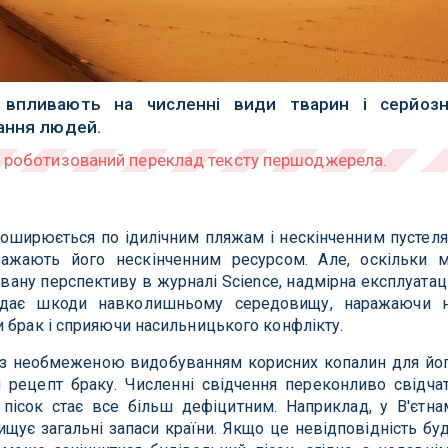
у впливають на численні види тварин і серйоз
вання людей.
ширюється по ідилічним пляжам і нескінченним пустеля
важають його нескінченним ресурсом. Але, оскільки 
ану перспективу в журналі Science, надмірна експлуатац
авдає шкоди навколишньому середовищу, наражаючи 
 брак і сприяючи насильницького конфлікту.
і з необмеженою видобуванням корисних копалин для йо
 рецепт браку. Численні свідчення переконливо свідча
 пісок стає все більш дефіцитним. Наприклад, у В'єтна
ищує загальні запаси країни. Якщо це невідповідність бу