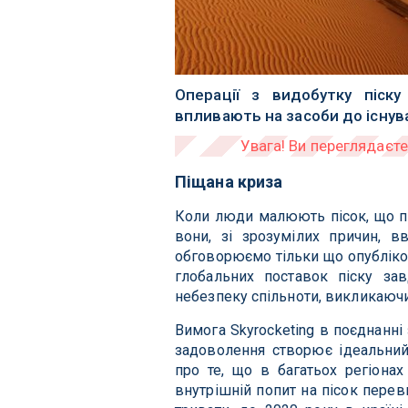
Операції з видобутку піск
впливають на засоби до існу
Піщана криза
Коли люди малюють пісок, що по
вони, зі зрозумілих причин, в
обговорюємо тільки що опубліков
глобальних поставок піску з
небезпеку спільноти, викликаючи
Вимога Skyrocketing в поєднанн
задоволення створює ідеальний
про те, що в багатьох регіонах
внутрішній попит на пісок перев