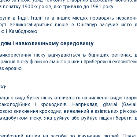
а початку 1900-х років, яке тривало до 1981 року.
рупи в Індії, Італії та в інших місцях проводять незакон
орт великогабаритних пісків в Сінгапур залучив його 
ією і Камбоджею.
юдям і навколишньому середовищу
використання піску відчуваються в бідніших регіонах, 
ракція піску фізично змінює річки і прибережні екосистем
ає ерозію.
ory
ції з видобутку піску впливають на численні види твари
коподібних і крокодилів. Наприклад, gharial (Gavial
грозою зникнення крокодил, виявлений в азіатських річков
видобутком піску, яка руйнує або руйнує піщані береги, 
серйозний вплив на засоби до існування людей. Пляжі