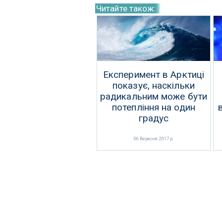
Читайте також:
Експеримент в Арктиці
показує, наскільки
радикальним може бути
потепління на один
градус
06 Вересня 2017 р.