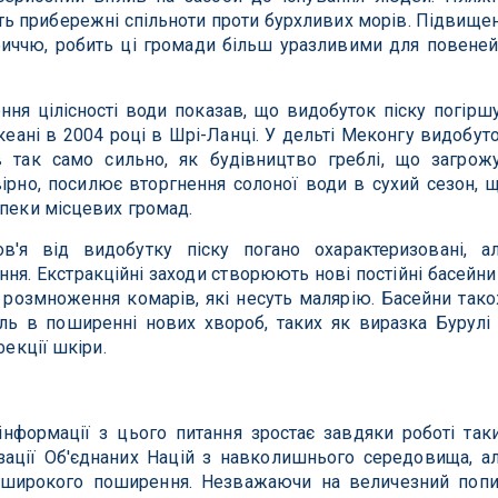
ть прибережні спільноти проти бурхливих морів. Підвище
иччю, робить ці громади більш уразливими для повеней
ння цілісності води показав, що видобуток піску погірш
кеані в 2004 році в Шрі-Ланці. У дельті Меконгу видобут
в так само сильно, як будівництво греблі, що загрож
вірно, посилює вторгнення солоної води в сухий сезон, 
зпеки місцевих громад.
в'я від видобутку піску погано охарактеризовані, а
я. Екстракційні заходи створюють нові постійні басейни
 розмноження комарів, які несуть малярію. Басейни так
ль в поширенні нових хвороб, таких як виразка Бурулі
фекції шкіри.
інформації з цього питання зростає завдяки роботі так
ізації Об'єднаних Націй з навколишнього середовища, а
широкого поширення. Незважаючи на величезний попи