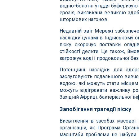
водно-болотні угіддя буферизую
ерозія, викликана великою здоб
штормових нагонов.
Недавній звіт Мережі забезпече
наслідки цунамі в Індійському о
піску скорочує поставки опаді
стійкості дельти. Це також, ймо
загрожує воді і продовольчої бе
Потенційні наслідки для здоро
заслуговують подальшого вивченн
водою, які можуть стати місцем
можуть відігравати важливу ро
Західній Африці, бактеріальної ін
Запобігання трагедії піску
Висвітлення в засобах масової 
організацій, як Програма Орган
масштаби проблеми не набули 