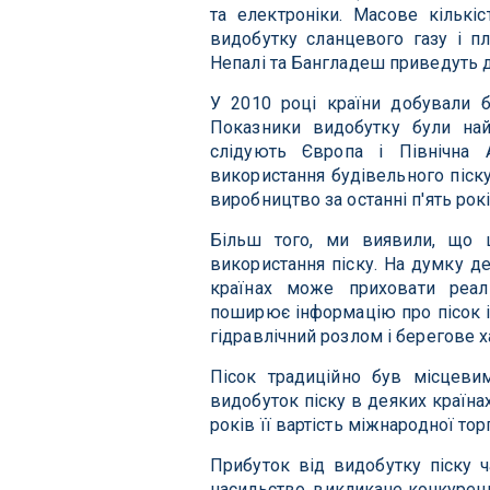
та електроніки. Масове кількіс
видобутку сланцевого газу і пл
Непалі та Бангладеш приведуть д
У 2010 році країни добували б
Показники видобутку були най
слідують Європа і Північна 
використання будівельного піску
виробництво за останні п'ять рок
Більш того, ми виявили, що 
використання піску. На думку д
країнах може приховати реал
поширює інформацію про пісок і 
гідравлічний розлом і берегове х
Пісок традиційно був місцевим
видобуток піску в деяких країна
років її вартість міжнародної то
Прибуток від видобутку піску 
насильство, викликане конкурен