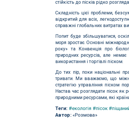
стійкість до пісків рідко розгля
Складність цієї проблеми, безсу
відкритий для всіх, легкодоступ
справжні глобальних витратах ви
Попит буде збільшуватися, оскі
моря зростає. Основні міжнародн
року» та Конвенція про біолог
природних ресурсів, але немає
використання і торгівлі піском.
До тих пір, поки національні пр
тривати. Ми вважаємо, що міжн
стратегію управління піском по
Настав час розглядати пісок як р
природними ресурсами, які країн
Теги:
#екологія
#пісок
#піщани
Автор:
«Розмова»