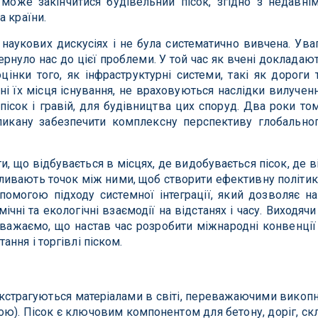
 може закінчитися будівельний пісок, згідно з недавні
а країни.
наукових дискусіях і не була систематично вивчена. Ува
ернуло нас до цієї проблеми. У той час як вчені докладаю
цінки того, як інфраструктурні системи, такі як дороги 
і їх місця існування, не враховуються наслідки вилучен
 пісок і гравій, для будівництва цих споруд. Два роки то
ликану забезпечити комплексну перспективу глобально
, що відбувається в місцях, де видобувається пісок, де в
пливають точок між ними, щоб створити ефективну політик
помогою підходу системної інтеграції, який дозволяє н
чні та екологічні взаємодії на відстанях і часу. Виходячи
вважаємо, що настав час розробити міжнародні конвенції
ння і торгівлі піском.
 екстрагуються матеріалами в світі, переважаючими викоп
гою). Пісок є ключовим компонентом для бетону, доріг, ск