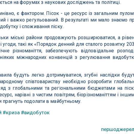
дається на форумах з наукових досліджень та політиці.
мнівно, є фактором. Пісок - це ресурс із загальним пулом
ний і важко регульований. В результаті ми мало знаємо п
добутку і споживання піску.
льки міські райони продовжують розширюватися, а ріве
і угоди, такі як «Порядок денний для сталого розвитку 20
ічне різноманіття, забезпечують відповідальне розпод
 ніяких міжнародних конвенцій з регулювання видобутк
авила будуть легко дотримуватися, згубні наслідки буду
ародному співтовариству необхідно розробити глобаль
ряд з глобальними та регіональними бюджетами на піск
есурс, нарівні з чистим повітрям, біорізноманіттям і інши
и прагнуть подолати в майбутньому.
й
#криза
#видобуток
першоджере