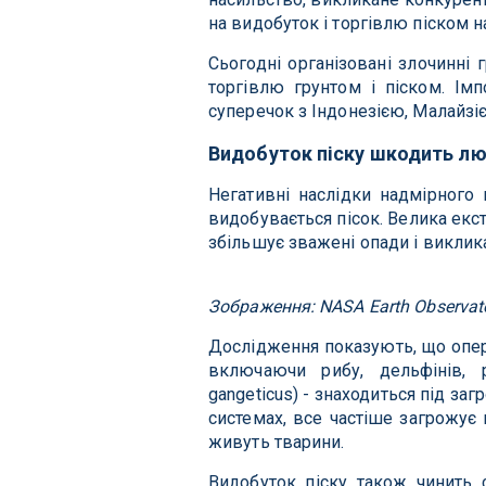
на видобуток і торгівлю піском н
Сьогодні організовані злочинні г
торгівлю грунтом і піском. Імп
суперечок з Індонезією, Малайз
Видобуток піску шкодить л
Негативні наслідки надмірного 
видобувається пісок. Велика екст
збільшує зважені опади і виклик
Зображення: NASA Earth Observat
Дослідження показують, що опера
включаючи рибу, дельфінів, ра
gangeticus) - знаходиться під за
системах, все частіше загрожує 
живуть тварини.
Видобуток піску також чинить 