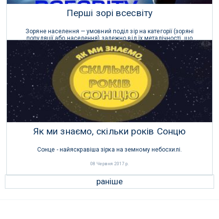
Перші зорі всесвіту
Зоряне населення — умовний поділ зір на категорії (зоряні
популяції або населення) залежно від їх металічності, що
корелюється з віком зір, їх розташуванні в галактиці та їх типом.
23 Липня 2019 р.
Як ми знаємо, скільки років Сонцю
Сонце - найяскравіша зірка на земному небосхилі.
08 Червня 2017 р.
раніше