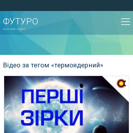
ФУТУРО
воно вже поруч!
Відео за тегом «термоядерний»