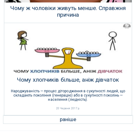
Чому ж чоловіки живуть менше. Справжня
причина
Чоловік — це доросла людина чоловічої статі.
02 Травня 2023 р.
Чому хлопчиків більше, аніж дівчаток
Народжуваність — процес дітородження в сукупності людей, що
складають покоління (генерацію) або в сукупності поколінь —
населення (людність).
20 Червня 2017 р.
раніше