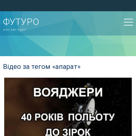
ФУТУРО
воно вже поруч!
Відео за тегом «апарат»