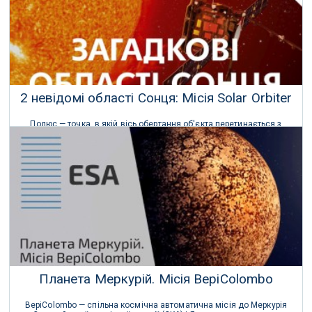
2 невідомі області Cонця: Місія Solar Orbiter
Полюс — точка, в якій вісь обертання об'єкта перетинається з
поверхнею об'єкта.
31 Січня 2020 р.
Планета Меркурій. Місія BepiColombo
BepiColombo — спільна космічна автоматична місія до Меркурія