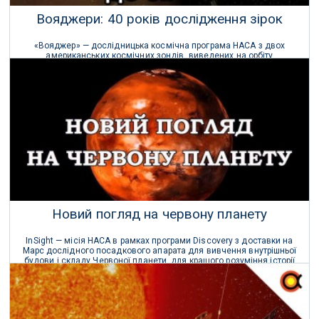
Вояджери: 40 років дослідження зірок
«Вояджер» — дослідницька космічна програма НАСА з двох
американських космічних зондів, виведених на орбіту
ракетоносіями типу Титан-3 (Центавр) у межах цієї програми.
17 Квітня 2020 р.
Новий погляд на червону планету
InSight — місія НАСА в рамках програми Discovery з доставки на
Марс дослідного посадкового апарата для вивчення внутрішньої
будови і складу Червоної планети, для кращого розуміння історії
Землі і Сонячної системи.
04 Березня 2020 р.