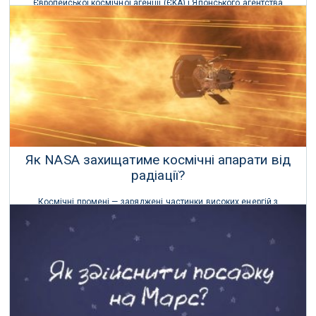
Європейської космічної агенції (ЄKA) і Японського агентства
аерокосмічних досліджень (JAXA).
24 Січня 2020 р.
Як NASA захищатиме космічні апарати від
радіації?
Космічні промені — заряджені частинки високих енергій з
космічного простору.
30 Червня 2019 р.