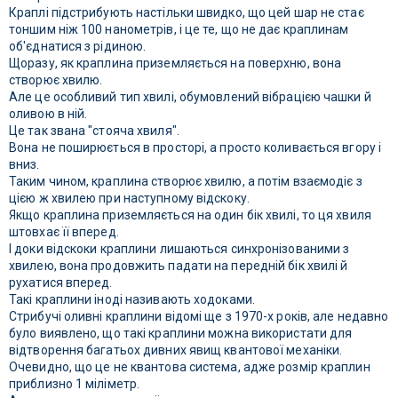
Краплі підстрибують настільки швидко, що цей шар не стає
тоншим ніж 100 нанометрів, і це те, що не дає краплинам
об'єднатися з рідиною.
Щоразу, як краплина приземляється на поверхню, вона
створює хвилю.
Але це особливий тип хвилі, обумовлений вібрацією чашки й
оливою в ній.
Це так звана "стояча хвиля".
Вона не поширюється в просторі, а просто коливається вгору і
вниз.
Таким чином, краплина створює хвилю, а потім взаємодіє з
цією ж хвилею при наступному відскоку.
Якщо краплина приземляється на один бік хвилі, то ця хвиля
штовхає її вперед.
І доки відскоки краплини лишаються синхронізованими з
хвилею, вона продовжить падати на передній бік хвилі й
рухатися вперед.
Такі краплини іноді називають ходоками.
Стрибучі оливні краплини відомі ще з 1970-х років, але недавно
було виявлено, що такі краплини можна використати для
відтворення багатьох дивних явищ квантової механіки.
Очевидно, що це не квантова система, адже розмір краплин
приблизно 1 міліметр.