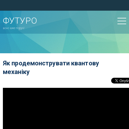
ФУТУРО
воно вже поруч!
Як продемонструвати квантову
механіку