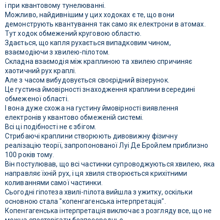
і при квантовому тунелюванні.
Можливо, найдивнішим у цих ходоках є те, що вони
демонструють квантування так само як електрони в атомах.
Тут ходок обмежений круговою областю.
Здається, що капля рухається випадковим чином,
взаємодіючи з хвилею-пілотом.
Складна взаємодія між краплиною та хвилею спричиняє
хаотичний рух краплі.
Але з часом вибудовується своєрідний візерунок.
Це густина ймовірності знаходження краплини всередині
обмеженої області.
І вона дуже схожа на густину ймовірності виявлення
електронів у квантово обмеженій системі.
Всі ці подібності не є збігом.
Стрибаючі краплини створюють дивовижну фізичну
реалізацію теорії, запропонованої Луі Де Бройлем приблизно
100 років тому.
Він постулював, що всі частинки супроводжуються хвилею, яка
направляє їхній рух, і ця хвиля створюється крихітними
коливаннями самої частинки.
Сьогодні гіпотеза хвилі-пілота вийшла з ужитку, оскільки
основною стала "копенгагенська інтерпретація".
Копенгагенська інтерпретація виключає з розгляду все, що не