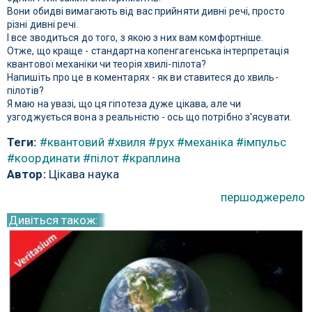
Вони обидві вимагають від вас прийняти дивні речі, просто
різні дивні речі.
І все зводиться до того, з якою з них вам комфортніше.
Отже, що краще - стандартна копенгагенська інтерпретація
квантової механіки чи теорія хвилі-пілота?
Напишіть про це в коментарях - як ви ставитеся до хвиль-
пілотів?
Я маю на увазі, що ця гіпотеза дуже цікава, але чи
узгоджується вона з реальністю - ось що потрібно з'ясувати.
Теги:
#квантовий
#хвиля
#рух
#механіка
#імпульс
#координати
#пілот
#краплина
Автор:
Цікава наука
першоджерело
Дивіться також: