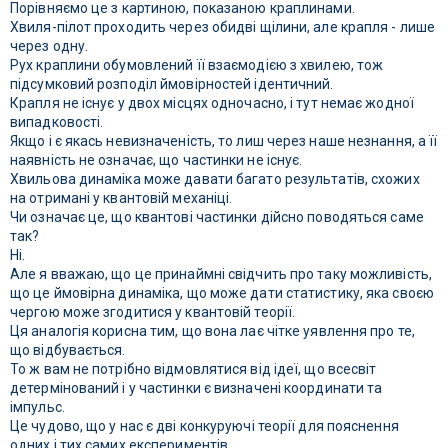
Порівняємо це з картиною, показаною краплинами.
Хвиля-пілот проходить через обидві щілини, але крапля - лише
через одну.
Рух краплини обумовлений її взаємодією з хвилею, тож
підсумковий розподіл ймовірностей ідентичний.
Крапля не існує у двох місцях одночасно, і тут немає жодної
випадковості.
Якщо і є якась невизначеність, то лиш через наше незнання, а її
наявність не означає, що частинки не існує.
Хвильова динаміка може давати багато результатів, схожих
на отримані у квантовій механіці.
Чи означає це, що квантові частинки дійсно поводяться саме
так?
Ні.
Але я вважаю, що це принаймні свідчить про таку можливість,
що це ймовірна динаміка, що може дати статистику, яка своєю
чергою може згодитися у квантовій теорії.
Ця аналогія корисна тим, що вона лає чітке уявлення про те,
що відбувається.
То ж вам не потрібно відмовлятися від ідеї, що всесвіт
детермінований і у частинки є визначені координати та
імпульс.
Це чудово, що у нас є дві конкуруючі теорії для пояснення
одних і тих самих експериментів.