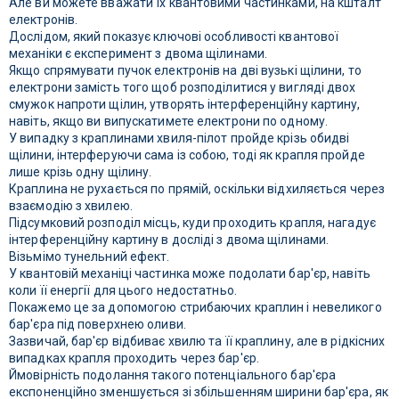
Але ви можете вважати їх квантовими частинками, на кшталт
електронів.
Дослідом, який показує ключові особливості квантової
механіки є експеримент з двома щілинами.
Якщо спрямувати пучок електронів на дві вузькі щілини, то
електрони замість того щоб розподілитися у вигляді двох
смужок напроти щілин, утворять інтерференційну картину,
навіть, якщо ви випускатимете електрони по одному.
У випадку з краплинами хвиля-пілот пройде крізь обидві
щілини, інтерферуючи сама із собою, тоді як крапля пройде
лише крізь одну щілину.
Краплина не рухається по прямій, оскільки відхиляється через
взаємодію з хвилею.
Підсумковий розподіл місць, куди проходить крапля, нагадує
інтерференційну картину в досліді з двома щілинами.
Візьмімо тунельний ефект.
У квантовій механіці частинка може подолати бар'єр, навіть
коли її енергії для цього недостатньо.
Покажемо це за допомогою стрибаючих краплин і невеликого
бар'єра під поверхнею оливи.
Зазвичай, бар'єр відбиває хвилю та її краплину, але в рідкісних
випадках крапля проходить через бар'єр.
Ймовірність подолання такого потенціального бар'єра
експоненційно зменшується зі збільшенням ширини бар'єра, як