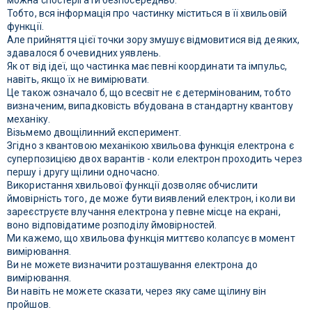
можна спостерігати безпосередньо.
Тобто, вся інформація про частинку міститься в її хвильовій
функції.
Але прийняття цієї точки зору змушує відмовитися від деяких,
здавалося б очевидних уявлень.
Як от від ідеї, що частинка має певні координати та імпульс,
навіть, якщо їх не вимірювати.
Це також означало б, що всесвіт не є детермінованим, тобто
визначеним, випадковість вбудована в стандартну квантову
механіку.
Візьмемо двощілинний експеримент.
Згідно з квантовою механікою хвильова функція електрона є
суперпозицією двох варантів - коли електрон проходить через
першу і другу щілини одночасно.
Використання хвильової функції дозволяє обчислити
ймовірність того, де може бути виявлений електрон, і коли ви
зареєструєте влучання електрона у певне місце на екрані,
воно відповідатиме розподілу ймовірностей.
Ми кажемо, що хвильова функція миттєво колапсує в момент
вимірювання.
Ви не можете визначити розташування електрона до
вимірювання.
Ви навіть не можете сказати, через яку саме щілину він
пройшов.