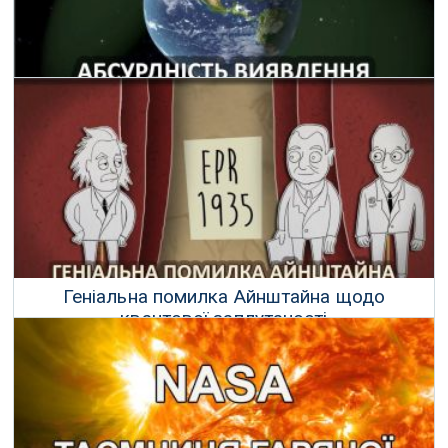
Абсурдність виявлення гравітаційних хвиль
04 Вересня 2020 р.
Геніальна помилка Айнштайна щодо
квантової заплутаності
03 Серпня 2020 р.