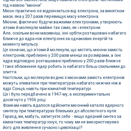
під назвою "мюони".
Мюон практично не відрізняється від електрона, за винятком
маси, яка у 207 разів перевищує масу електрона.
Мюони, фактично будучи важкими електронами, утворюють
атоми й молекули майже так само, як і електрони.
Але, оскільки вони масивніші, їхні орбіти розташовані набагато
ближче до ядра ніж електронні за однакових енергій та
моменту імпульсу.
Це означає, що атоми й молекули, що містять мюони замість
електронів, приблизно у 200 разів менші за розмірами, а їхні
ядра відповідно розташовані приблизно у 200 разів ближче.
І таке зближення ядер робить їх набагато більш схильними до
злиття.
Настільки, що молекули водню з мюонами замість електронів
можуть зливатися при температурах набагато нижчих ніж в
ядрі Сонця, навіть при кімнатній температурі.
Це і було передбачено в 1947-му, а експериментально
досягнуто у 1956 році.
Фізикам навіть вдалося здійснити мюонний каталіз ядерного
синтезу при температурах близьких до абсолютного нуля.
Гаразд, ви, мабуть, запитуєте себе - якщо ядерний синтез за
кімнатних температур існує, то чому ми не використовуємо
його для живлення сучасної цивілізації?