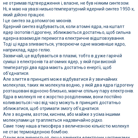
не отримав підтвердження і, власне, не був ніяким синтезом.
Ні, я маю на увазі низькотемпературний ядерний синтез 1950-х,
який дійсно працює.
І це синтез за допомогою мюонів.
Ядерний синтез відбувається, коли атомні ядра, на кшталт
ядер ізотопів гідрогену, зближаються достатньо, щоб сильна
ядерна взаємодія перемогла електричне відштовхування.
Тоді ці ядра зливаються, утворюючи одне масивніше ядро,
наприклад, ядро гелію.
Зазвичай, це відбувається в плазмі, тобто в дуже гарячій
суміші з електронів та атомних ядер, у якій при високій
температурі два ядра мають достатньо енергії, щоб
об'єднатися.
Але злиття в принципі може відбуватися й у звичайних
молекулах, таких як молекула водню, у якій два ядра гідрогену
розташовані відносно близько, маючи спільну пару електронів.
Ядра в молекулі не є жорстко розділеними, вони постійно
коливаються і час від часу можуть в принципі достатньо
зближатися, щоб отримати змогу об'єднатися.
Але з воднем, азотом, киснем, або майже з усіма іншими
молекулами це трапляється надзвичайно рідко.
Саме тому наша атмосфера з величезною кількістю молекул
не стає термоядерною бомбою.
Однак все змінюється, якщо замінити електрони частинками