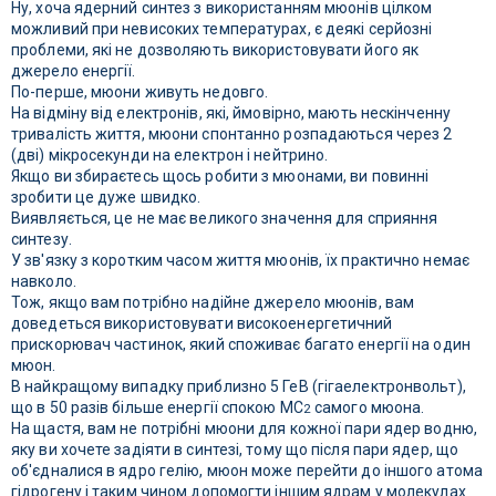
Ну, хоча ядерний синтез з використанням мюонів цілком
можливий при невисоких температурах, є деякі серйозні
проблеми, які не дозволяють використовувати його як
джерело енергії.
По-перше, мюони живуть недовго.
На відміну від електронів, які, ймовірно, мають нескінченну
тривалість життя, мюони спонтанно розпадаються через 2
(дві) мікросекунди на електрон і нейтрино.
Якщо ви збираєтесь щось робити з мюонами, ви повинні
зробити це дуже швидко.
Виявляється, це не має великого значення для сприяння
синтезу.
У зв'язку з коротким часом життя мюонів, їх практично немає
навколо.
Тож, якщо вам потрібно надійне джерело мюонів, вам
доведеться використовувати високоенергетичний
прискорювач частинок, який споживає багато енергії на один
мюон.
В найкращому випадку приблизно 5 ГеВ (гігаелектронвольт),
що в 50 разів більше енергії спокою МС
самого мюона.
2
На щастя, вам не потрібні мюони для кожної пари ядер водню,
яку ви хочете задіяти в синтезі, тому що після пари ядер, що
об'єдналися в ядро гелію, мюон може перейти до іншого атома
гідрогену і таким чином допомогти іншим ядрам у молекулах