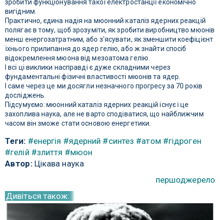
зробити функціонування такої електростанції економічно
вигідним.
Практично, єдина надія на мюонний каталіз ядерних реакцій
полягає в тому, щоб зрозуміти, як зробити виробництво мюонів
менш енергозатратним, або з'ясувати, як зменшити коефіцієнт
їхнього прилипання до ядер гелію, або ж знайти спосіб
відокремлення мюона від мезоатома гелію.
І всі ці виклики насправді є дуже складними через
фундаментальні фізичні властивості мюонів та ядер.
І саме через це ми досягли незначного прогресу за 70 років
досліджень.
Підсумуємо: мюонний каталіз ядерних реакцій існує і це
захоплива наука, але не варто сподіватися, що найближчим
часом він зможе стати основою енергетики.
Теги:
#енергія
#ядерний
#синтез
#атом
#гідроген
#гелій
#злиття
#мюон
Автор:
Цікава наука
першоджерело
Дивіться також: