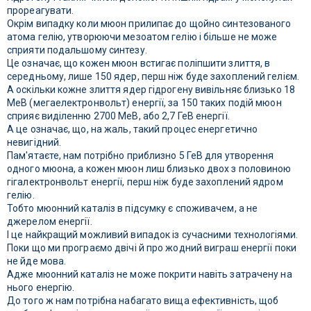
прореагувати.
Окрім випадку коли мюон прилипає до щойно синтезованого
атома гелію, утворюючи мезоатом гелію і більше не може
сприяти подальшому синтезу.
Це означає, що кожен мюон встигає поліпшити злиття, в
середньому, лише 150 ядер, перш ніж буде захоплений гелієм.
А оскільки кожне злиття ядер гідрогену вивільняє близько 18
МеВ (мегаелектронвольт) енергії, за 150 таких подій мюон
сприяє виділенню 2700 МеВ, або 2,7 ГеВ енергії.
А це означає, що, на жаль, такий процес енергетично
невигідний.
Пам'ятаєте, нам потрібно приблизно 5 ГеВ для утворення
одного мюона, а кожен мюон лиш близько двох з половиною
гігалектронвольт енергії, перш ніж буде захоплений ядром
гелію.
Тобто мюонний каталіз в підсумку є споживачем, а не
джерелом енергії.
І це найкращий можливий випадок із сучасними технологіями.
Поки що ми програємо двічі й про жодний виграш енергії поки
не йде мова.
Адже мюонний каталіз не може покрити навіть затрачену на
нього енергію.
До того ж нам потрібна набагато вища ефективність, щоб