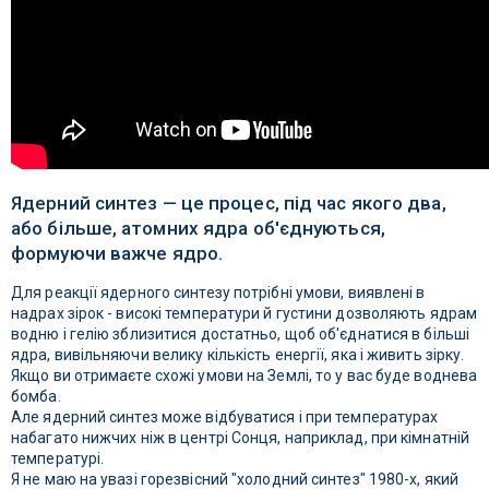
Ядерний синтез — це процес, під час якого два,
або більше, атомних ядра об'єднуються,
формуючи важче ядро.
Для реакції ядерного синтезу потрібні умови, виявлені в
надрах зірок - високі температури й густини дозволяють ядрам
водню і гелію зблизитися достатньо, щоб об'єднатися в більші
ядра, вивільняючи велику кількість енергії, яка і живить зірку.
Якщо ви отримаєте схожі умови на Землі, то у вас буде воднева
бомба.
Але ядерний синтез може відбуватися і при температурах
набагато нижчих ніж в центрі Сонця, наприклад, при кімнатній
температурі.
Я не маю на увазі горезвісний "холодний синтез" 1980-х, який