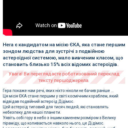
Hera є кандидатом на місію ЄКА, яка стане першим
зондом людства для зустрічі з подвійною
астероїдної системою, мало вивченим класом, що
становить близько 15% всіх відомих астероїдів.
Гера покаже нам речі, яких ніхто ніколи не бачив раніше ...
Ця місія ЄКА стане першим у світі космічним кораблем, який
відвідав подвійний астероїд Дідімос.
Цей астероїд типовий для тисяч людей, які становлять
небезпеку для нашої планети.
Уявіть собі гору в небо з іншим каменем розміром з Велику
піраміду, що коливається навколо нього, це Дідімос.