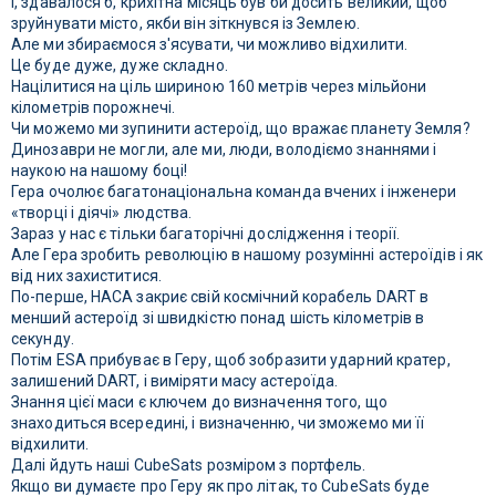
І, здавалося б, крихітна місяць був би досить великий, щоб
зруйнувати місто, якби він зіткнувся із Землею.
Але ми збираємося з'ясувати, чи можливо відхилити.
Це буде дуже, дуже складно.
Націлитися на ціль шириною 160 метрів через мільйони
кілометрів порожнечі.
Чи можемо ми зупинити астероїд, що вражає планету Земля?
Динозаври не могли, але ми, люди, володіємо знаннями і
наукою на нашому боці!
Гера очолює багатонаціональна команда вчених і інженери
«творці і діячі» людства.
Зараз у нас є тільки багаторічні дослідження і теорії.
Але Гера зробить революцію в нашому розумінні астероїдів і як
від них захиститися.
По-перше, НАСА закриє свій космічний корабель DART в
менший астероїд зі швидкістю понад шість кілометрів в
секунду.
Потім ESA прибуває в Геру, щоб зобразити ударний кратер,
залишений DART, і виміряти масу астероїда.
Знання цієї маси є ключем до визначення того, що
знаходиться всередині, і визначенню, чи зможемо ми її
відхилити.
Далі йдуть наші CubeSats розміром з портфель.
Якщо ви думаєте про Геру як про літак, то CubeSats буде