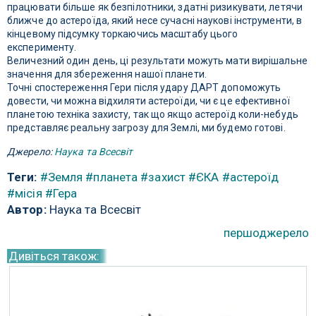
працювати більше як безпілотники, здатні ризикувати, летячи
ближче до астероїда, який несе сучасні наукові інструменти, в
кінцевому підсумку торкаючись масштабу цього
експерименту.
Величезний один день, ці результати можуть мати вирішальне
значення для збереження нашої планети.
Точні спостереження Гери після удару ДАРТ допоможуть
довести, чи можна відхиляти астероїди, чи є це ефективної
планетою техніка захисту, так що якщо астероїд коли-небудь
представляє реальну загрозу для Землі, ми будемо готові.
Джерело:
Наука та Всесвіт
Теги:
#Земля
#планета
#захист
#ЄКА
#астероїд
#місія
#Гера
Автор:
Наука та Всесвіт
першоджерело
Дивіться також: