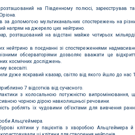
 розташований на Південному полюсі, зареєстрував та
Оріона.
в за допомогою мультиканальних спостережень на різн
ий напрям на джерело цих нейтрино.
р, розташований на відстані майже чотирьох мільярд
их нейтрино в поєднанні зі спостереженнями надмасивн
різними обсерваторіями дозволяє вважати це відкрит
них космічних досліджень.
му всесвіті.
или дуже яскравий квазар, світло від якого йшло до нас 
приблизно 7 відсотків від сучасного.
алактики з колосальною потужністю випромінювання, 
сивною чорною дірою навколишньої речовини.
ність роблять їх чудовими об’єктами для вивчення ранн
ороби Альцгеймера.
бурові клітини у пацієнтів з хворобою Альцгеймера й
икористовували ці клітини для створення нейронів.