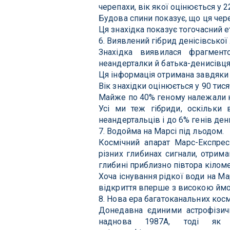
черепахи, вік якої оцінюється у 2
Будова спини показує, що ця чер
Ця знахідка показує тогочасний 
6. Виявлений гібрид денісівської
Знахідка виявилася фрагмент
неандерталки й батька-денисівця
Ця інформація отримана завдяки 
Вік знахідки оцінюється у 90 тися
Майже по 40% геному належали 
Усі ми теж гібриди, оскільки
неандертальців і до 6% генів ден
7. Водойма на Марсі під льодом.
Космічний апарат Марс-Експрес
різних глибинах сигнали, отрим
глибині приблизно півтора кілом
Хоча існування рідкої води на М
відкриття вперше з високою ймов
8. Нова ера багатоканальних кос
Донедавна єдиними астрофізич
наднова 1987А, тоді як п