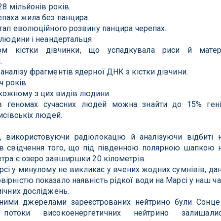
28 мільйонів років.
епаха жила без панцира.
етап еволюційного розвину панцира черепах.
 людини і неандертальця.
ом кістки дівчинки, що успадкувала риси й матер
.
аналізу фрагментів ядерної ДНК з кістки дівчини.
ч років.
кожному з цих видів людини.
 в геномах сучасних людей можна знайти до 15% ген
исівськіх людей.
, використовуючи радіолокацію й аналізуючи відбиті 
ав свідчення того, що під південною полярною шапкою 
етра є озеро завширшки 20 кілометрів.
арсі у минулому не викликає у вчених жодних сумнівів, да
ірністю показало наявність рідкої води на Марсі у наш ча
мічних досліджень.
ними джерелами зареєстрованих нейтрино були Сонце
отоки високоенергетичних нейтрино залишали