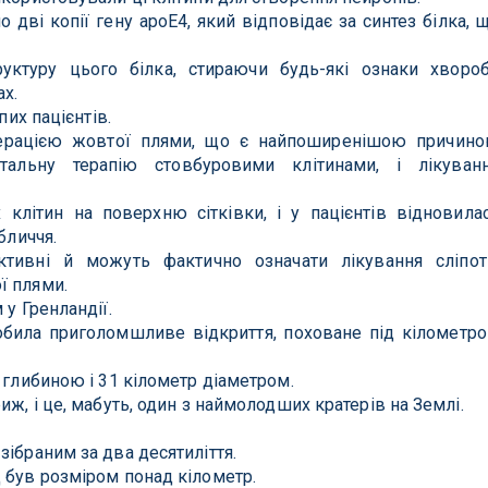
 дві копії гену apoE4, який відповідає за синтез білка, 
уктуру цього білка, стираючи будь-які ознаки хворо
х.
пих пацієнтів.
нерацією жовтої плями, що є найпоширенішою причин
нтальну терапію стовбуровими клітинами, і лікуван
 клітин на поверхню сітківки, і у пацієнтів відновила
бличчя.
ктивні й можуть фактично означати лікування сліпот
ї плями.
 у Гренландії.
била приголомшливе відкриття, поховане під кілометр
 глибиною і 31 кілометр діаметром.
иж, і це, мабуть, один з наймолодших кратерів на Землі.
зібраним за два десятиліття.
 був розміром понад кілометр.