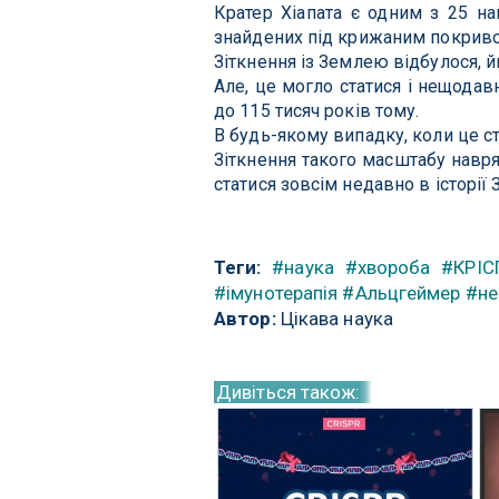
Кратер Хіапата є одним з 25 на
знайдених під крижаним покриво
Зіткнення із Землею відбулося, й
Але, це могло статися і нещодавн
до 115 тисяч років тому.
В будь-якому випадку, коли це с
Зіткнення такого масштабу навря
статися зовсім недавно в історії 
Теги:
#наука
#хвороба
#КРІС
#імунотерапія
#Альцгеймер
#не
Автор:
Цікава наука
Дивіться також: