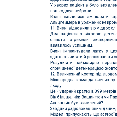
У хворих пацієнтів було виявлено
пошкоджує нейрони.
Вчені навчилися змінювати стр
Альцгеймера в уражених нейрона
11. Вчені відновили зір у двох слі
Два пацієнти з віковою деге
сліпоти, отримали експериме
виявилось успішним.
Вчені імплантували латку з цих
здатність читати й розпізнавати о
Результати неймовірно перспе
спричиненої дегенерацією жовто
12. Величезний кратер під льодом
Міжнародна команда вчених зро
льоду.
Це - ударний кратер в 399 метрів
Він більше, ніж Вашингтон чи Пар
Але як він був виявлений?
Завдяки радіолокаційним даним, 
Моделі припускають, що астероїд