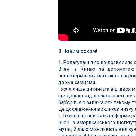
З Новим роком!
1. Редагування генів дозволило
Вчені з Китаю за допомогою 
повнотермінову вагітність і нар
двома самцями.
І хоча лише дитинчата від двох м
ще далека від досконалості, це
бар’єрів, які заважають такому г
Це дослідження викликає низку е
2. Імунна терапія тяжкої форми р
Вчені з американського інститут
мутацій дало можливість вилікува
Пацієнтка, 49-річна жінка, стражд