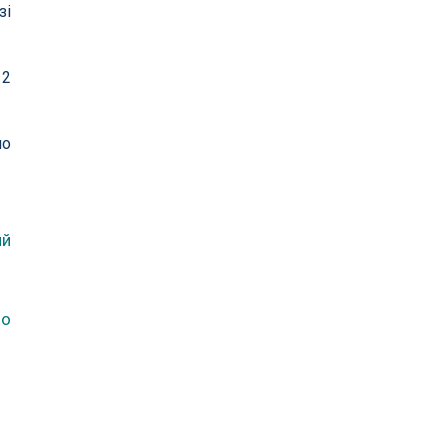
зі
12
ло
ий
ло