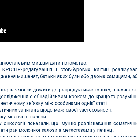
 одностатевим мишам дати потомство.
КРІСПР-редагування і стовбурових клітин реалізува
одження мишенят, батьки яких були або двома самицями, а
атерів змогли дожити до репродуктивного віку, а технолог
 дослідження є обнадійливим кроком до кращого розумін
енетичному зв’язку між особинами однієї статі.
тичних запитань щодо меж своєї застосовності.
аку молочної залози.
у онкології показали, що імунне розпізнавання соматичн
ти рак молочної залози з метастазами у печінці.
ала від стійкої, до гормональної та хіміотерапії, форми рак