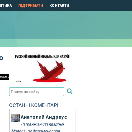
ІТИКА
ПІДТРИМАТИ
КОНТАКТИ
ю
ОСТАННІ КОМЕНТАРІ
Анатолий Андреус
Лагранжіан Стандартної
Моделі - це феноменологія