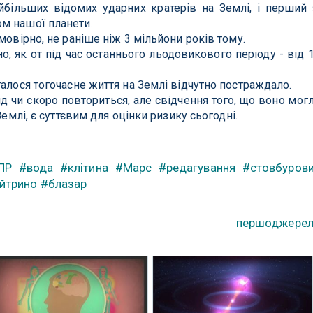
йбільших відомих ударних кратерів на Землі, і перший 
м нашої планети.
мовірно, не раніше ніж 3 мільйони років тому.
о, як от під час останнього льодовикового періоду - від 
талося тогочасне життя на Землі відчутно постраждало.
д чи скоро повториться, але свідчення того, що воно мог
Землі, є суттєвим для оцінки ризику сьогодні.
ПР
#вода
#клітина
#Марс
#редагування
#стовбуров
йтрино
#блазар
першоджере