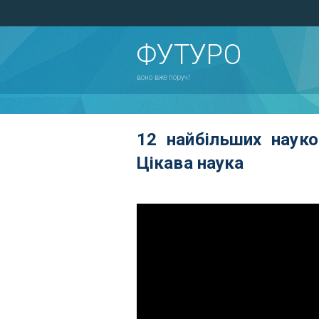
ФУТУРО
воно вже поруч!
12 найбільших науко
Цікава наука