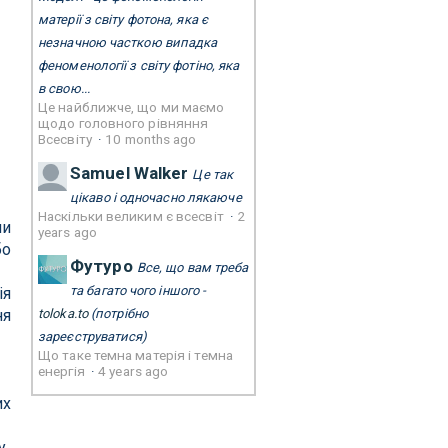
матерії з світу фотона, яка є
незначною часткою випадка
феноменології з світу фотіно, яка
в свою...
Це найближче, що ми маємо
щодо головного рівняння
Всесвіту
·
10 months ago
Samuel Walker
Це так
цікаво і одночасно лякаюче
Наскільки великим є всесвіт
·
2
ли
years ago
бо
Футуро
Все, що вам треба
та багато чого іншого -
ія
ня
toloka.to
(потрібно
зареєструватися)
Що таке темна матерія і темна
енергія
·
4 years ago
их
у.