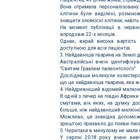
Вона отримала персоналізовану Т
клітини були виділені, розмнож
знищити злоякісні клітини, навіть
На момент публікації в червні
впродовж 22-х місяців.
Однак, вкрай висока вартість 
доступною для всіх пацієнтів.
3. Найдавніша тварина на Землі д
Австралійські вчені ідентифіку
"Святим Граалем палеонтології".
Дослідивши молекули холестеролу
що це найдавніша тварина, яка ж
4. Найдревніший відомий малюн
В одній з печер на півдні Афри
смугами, вік яких, на думку дос
більше, ніж найдавніший малюно
Можливо, ця знахідка допомож
зрештою призвело до появи писе
5. Черепахи в минулому не мали 
У серпні 2018 року вчені вивч