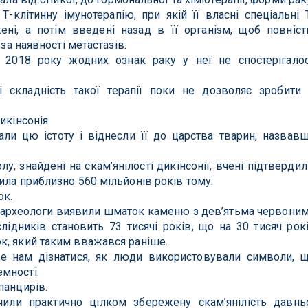
-клітинну імунотерапію, при якій її власні спеціальні 
ені, а потім введені назад в її організм, щоб повніс
 за наявності метастазів.
 2018 року жодних ознак раку у неї не спостерігало
і складність такої терапії поки не дозволяє зробити 
икінсонія.
вали цю істоту і віднесли її до царства тварин, назвав
, знайдені на скам’янілості дикінсонії, вчені підтвердил
ила приблизно 560 мільйонів років тому.
ок.
ки археологи виявили шматок каменю з дев’ятьма червони
лідників становить 73 тисячі років, що на 30 тисяч рок
к, який таким вважався раніше.
е нам дізнатися, як люди використовували символи, 
мності.
панцирів.
или практично цілком збережену скам’янілість давнь