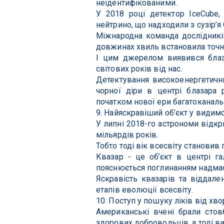
неідентифікованими.
У 2018 році детектор IceCube,
нейтрино, що надходили з сузір’я 
Міжнародна команда дослідникі
довжинах хвиль встановила точн
І цим джерелом виявився блаза
світових років від нас.
Детектування високоенергетичн
чорної діри в центрі блазара 
початком нової ери багатоканаль
9. Найяскравіший об’єкт у видимо
У липні 2018-го астрономи відкр
мільярдів років.
Тобто тоді вік всесвіту становив 
Квазар - це об’єкт в центрі г
пояснюється поглинанням надма
Яскравість квазарів та віддале
етапів еволюції всесвіту.
10. Поступ у пошуку ліків від хв
Американські вчені брали стов
здорових добровольців, а тоді в