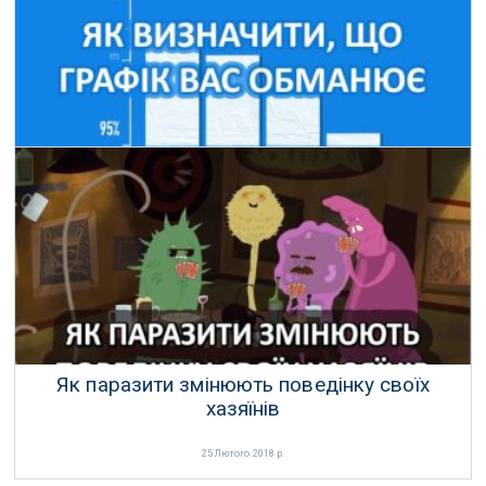
Як визначити, що графік вас обманює
19 Березня 2018 р.
Як паразити змінюють поведінку своїх
хазяїнів
25 Лютого 2018 р.