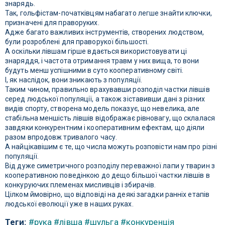
знарядь.
Так, гольфістам-початківцям набагато легше знайти ключки,
призначені для праворуких.
Адже багато важливих інструментів, створених людством,
були розроблені для праворукої більшості.
А оскільки лівшам гірше вдається використовувати ці
знаряддя, і частота отримання травм у них вища, то вони
будуть менш успішними в суто кооперативному світі.
І, як наслідок, вони зникають з популяції.
Таким чином, правильно врахувавши розподіл частки лівшів
серед людської популяції, а також зіставивши дані з різних
видів спорту, створена модель показує, що невелика, але
стабільна меншість лівшів відображає рівновагу, що склалася
завдяки конкурентним і кооперативним ефектам, що діяли
разом впродовж тривалого часу.
А найцікавішим є те, що числа можуть розповісти нам про різні
популяції.
Від дуже симетричного розподілу переважної лапи у тварин з
кооперативною поведінкою до дещо більшої частки лівшів в
конкуруючих племенах мисливців і збирачів.
Цілком ймовірно, що відповіді на деякі загадки ранніх етапів
людської еволюції уже в наших руках.
Теги:
#рука
#лівша
#шульга
#конкуренція