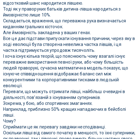
відсотковий шанс народитися лівшею.
Тоді як у праворуких батьків дитина-лівша народиться з
ймовірністю лише 10%.
Складається, враження, що переважна рука визначається
киданням гральних кісточок.
Але ймовірність закладена у ваших генах.
Все це дає підстави припускати існування причини, через яку в
ході еволюції була створена невелика частка лівшів, і ця
частка підтримується упродовж тисячоліть.
І хоча існує кілька теорій, що пояснюють чому взагалі існує
переважне використання певної руки, або чому більшість
людей праворукі, сучасна математична модель показує, що
існуюче співвідношення відображає баланс сил між
конкурентними та корпоративними тисками в людській
еволюції.
Переваги, що можуть отримати лівші, найбільш очевидні в
діяльності, пов’язаній з існуванням суперників.
Зокрема, у бою, або спортивних змаганнях.
Наприклад, приблизно 50% кращих нападаючих в бейсболі
лівші.
Чому?
Сприймати це як перевагу завдяки несподіванці.
Оскільки лівші від самого початку в меншості, то їхні суперники,
як праворукі, так і ліворукі, проводимуть більшу частину свого