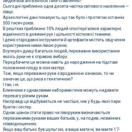
звідки взагалі взялося таке ставлення?
Сьогодні приблизно одна десята частка світового населення —
лівші.
Археологічні дані показують, що так було і протягом останніх
500 тисяч років.
В рештках приблизно 10% людей спостерігалися характерні
відмінності в довжині рук і щільності кісткової тканини.
І деякі стародавні інструменти й артефакти містять свідчення
користування ними лівою рукою.
Всупереч думці багатьох людей, переважне використання
якоїсь руки не є справою вибору.
Передбачити це можна навіть до народження на підставі
положення плоду в лоні матері.
Тож, якщо переважно рука є вродженою ознакою, то чи
означає це, що риса є генетичною?
І так, і ні.
Близнюки з однаковими наборами генів можуть надавати
перевагу різним рукам.
Насправді це відбувається не частіше, ніж у будь-якої пари
братів і сестер.
Однак шанси стати право чи ліворуким визначаються
переважними руками ваших батьків, у, на подив, незмінних
співвідношеннях.
Якщо ваш батько був шульгою, а ваша мати ні, ви маєте 17-