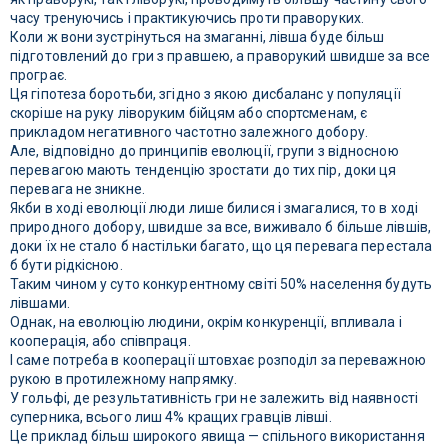
часу тренуючись і практикуючись проти праворуких.
Коли ж вони зустрінуться на змаганні, лівша буде більш
підготовлений до гри з правшею, а праворукий швидше за все
програє.
Ця гіпотеза боротьби, згідно з якою дисбаланс у популяції
скоріше на руку ліворуким бійцям або спортсменам, є
прикладом негативного частотно залежного добору.
Але, відповідно до принципів еволюції, групи з відносною
перевагою мають тенденцію зростати до тих пір, доки ця
перевага не зникне.
Якби в ході еволюції люди лише билися і змагалися, то в ході
природного добору, швидше за все, виживало б більше лівшів,
доки їх не стало б настільки багато, що ця перевага перестала
б бути рідкісною.
Таким чином у суто конкурентному світі 50% населення будуть
лівшами.
Однак, на еволюцію людини, окрім конкуренції, впливала і
кооперація, або співпраця.
І саме потреба в кооперації штовхає розподіл за переважною
рукою в протилежному напрямку.
У гольфі, де результативність гри не залежить від наявності
суперника, всього лиш 4% кращих гравців лівші.
Це приклад більш широкого явища — спільного використання