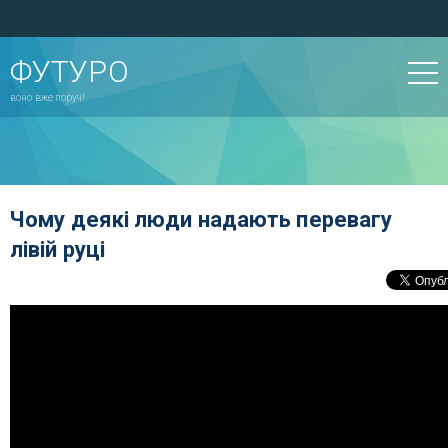
ФУТУРО
воно вже поруч!
Чому деякі люди надають перевагу
лівій руці