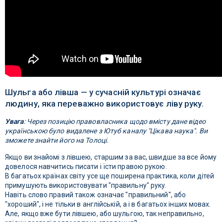
Шульга або лівша — у сучасній культурі означає
людину, яка переважно використовує ліву руку.
Увага
: Через позицію правовласника щодо вмісту дане відео
українською було видалене з Ютуб каналу "Цікава наука". Ви
зможете знайти його на Толоці.
Якщо ви знайомі з лівшею, старшим за вас, швидше за все йому
довелося навчитись писати і їсти правою рукою.
В багатьох країнах світу усе ще поширена практика, коли дітей
примушують використовувати "правильну" руку.
Навіть слово правий також означає "правильний", або
"хороший", і не тільки в англійській, а і в багатьох інших мовах.
Але, якщо вже бути лівшею, або шульгою, так неправильно,