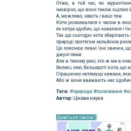
Отже, в той час, як муркотін
імовірно, що воно також зцілює й
А, можливо, навіть і ваші теж.
Коти розвивалися з часом в якос
як хитра здобич, що ховалася і т
Так що сьогодні коти зберігають 
природі протягом мільйонів років
Це пояснює певні їхні звички, 
джунглями.
Але в такому разі, хто ж ми в оч
Великі, німі, безшерсті коти, що
Страшенно нетямущі хижаки, яки
Або ж вони вважають нас здобич
Теги:
#природа
#полювання
#к
Автор:
Цікава наука
Дивіться також: