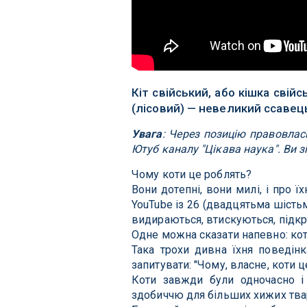
Кіт свійський, або кішка свійськ
(лісовий) — невеликий ссавець
Увага
: Через позицію правовлас
Ютуб каналу "Цікава наука". Ви з
Чому коти це роблять?
Вони дотепні, вони милі, і про 
YouTube із 26 (двадцятьма шість
видираються, втискуються, підкр
Одне можна сказати напевно: ко
Така трохи дивна їхня поведінк
запитувати: "Чому, власне, коти ц
Коти завжди були одночасно і
здобиччю для більших хижих тва