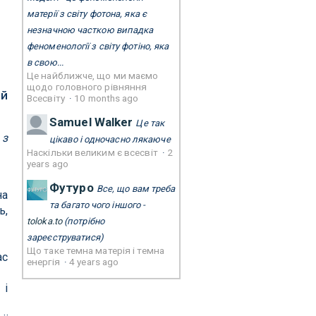
матерії з світу фотона, яка є
незначною часткою випадка
феноменології з світу фотіно, яка
в свою...
Це найближче, що ми маємо
щодо головного рівняння
ий
Всесвіту
·
10 months ago
Samuel Walker
Це так
 з
цікаво і одночасно лякаюче
Наскільки великим є всесвіт
·
2
years ago
Футуро
Все, що вам треба
на
та багато чого іншого -
ь,
toloka.to
(потрібно
зареєструватися)
Що таке темна матерія і темна
ас
енергія
·
4 years ago
 і