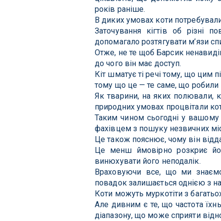
років раніше.
В диких умовах коти потребували 
Заточування кігтів об різні по
допомагало розтягувати м’язи спин
Отже, не те щоб Барсик ненавидів
до чого він має доступ.
Кіт шматує ті речі тому, що цим пі
тому що це — те саме, що робили
Як тварини, на яких полювали, 
природних умовах процвітали кот
Таким чином сьогодні у вашому 
фахівцем з пошуку незвичних міс
Це також пояснює, чому він відд
Це менш ймовірно розкриє йо
винюхувати його неподалік.
Враховуючи все, що ми знаємо 
повадок залишається однією з н
Коти можуть муркотіти з багатьох 
Але дивним є те, що частота їхн
діапазону, що може сприяти від