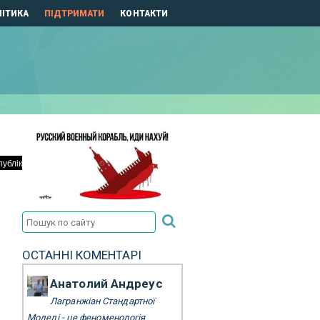
ІТИКА
ПІДТРИМАТИ
КОНТАКТИ
ОСТАННІ КОМЕНТАРІ
Анатолий Андреус
Лагранжіан Стандартної
Моделі - це феноменологія