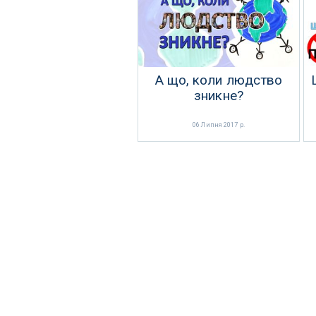
А що, коли людство
зникне?
06 Липня 2017 р.