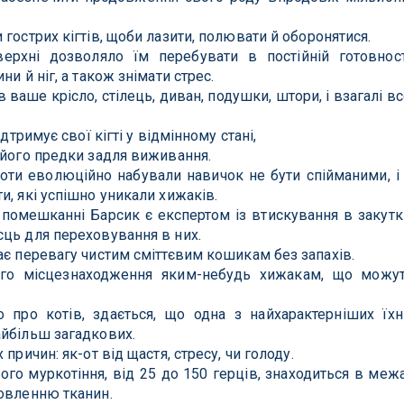
гострих кігтів, щоби лазити, полювати й оборонятися.
верхні дозволяло їм перебувати в постійній готовност
и й ніг, а також знімати стрес.
 ваше крісло, стілець, диван, подушки, штори, і взагалі вс
дтримує свої кігті у відмінному стані,
 його предки задля виживання.
коти еволюційно набували навичок не бути спійманими, і
и, які успішно уникали хижаків.
помешканні Барсик є експертом із втискування в закутк
ць для переховування в них.
ає перевагу чистим сміттєвим кошикам без запахів.
го місцезнаходження яким-небудь хижакам, що можу
про котів, здається, що одна з найхарактерніших їхн
айбільш загадкових.
причин: як-от від щастя, стресу, чи голоду.
ього муркотіння, від 25 до 150 герців, знаходиться в меж
новленню тканин.