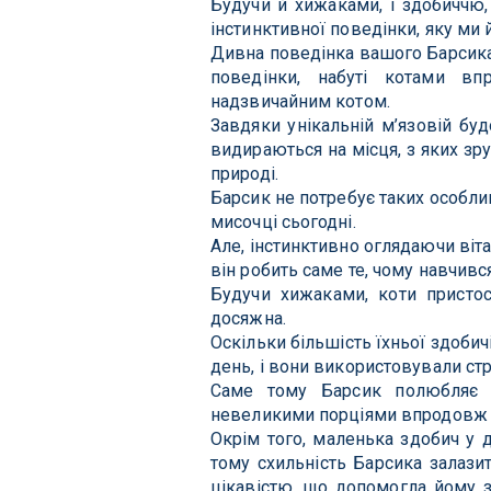
Будучи й хижаками, і здобиччю
інстинктивної поведінки, яку ми 
Дивна поведінка вашого Барсика 
поведінки, набуті котами в
надзвичайним котом.
Завдяки унікальній м’язовій буд
видираються на місця, з яких зр
природі.
Барсик не потребує таких особли
мисочці сьогодні.
Але, інстинктивно оглядаючи віт
він робить саме те, чому навчився
Будучи хижаками, коти присто
досяжна.
Оскільки більшість їхньої здобичі
день, і вони використовували стр
Саме тому Барсик полюбляє п
невеликими порціями впродовж дн
Окрім того, маленька здобич у д
тому схильність Барсика залаз
цікавістю, що допомогла йому 