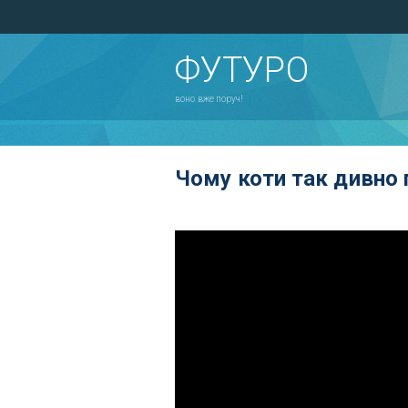
ФУТУРО
воно вже поруч!
Чому коти так дивно