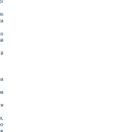
ої
лі
ка
ко
ій
їй
ва
на
ти
х,
ою
ів