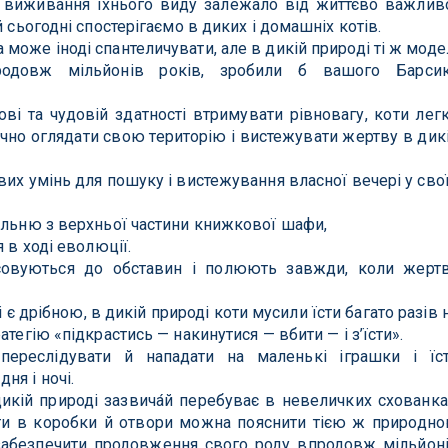
, виживання їхнього виду залежало від життєво важлив
й сьогодні спостерігаємо в диких і домашніх котів.
може іноді спантеличувати, але в дикій природі ті ж моде
продовж мільйонів років, зробили б вашого Барси
ові та чудовій здатності втримувати рівновагу, коти лег
учно оглядати свою територію і вистежувати жертву в дик
вих умінь для пошуку і вистежування власної вечері у сво
альню з верхньої частини книжкової шафи,
 в ході еволюції.
совуються до обставин і полюють завжди, коли жерт
 є дрібною, в дикій природі коти мусили їсти багато разів 
атегію «підкрастись — накинутися — вбити — і з’їсти».
ереслідувати й нападати на маленькі іграшки і їс
я і ночі.
икій природі зазвича́й перебуває в невеличких схованка
ити в коробки й отвори можна пояснити тією ж природн
забезпечити продовження свого роду впродовж мільйон