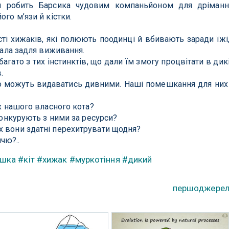
ня робить Барсика чудовим компаньйоном для дріманн
ого м’язи й кістки.
ті хижаків, які полюють поодинці й вбивають заради їжі,
ікала задля виживання.
багато з тих інстинктів, що дали їм змогу процвітати в дик
.
що можуть видаватись дивними. Наші помешкання для них
ах нашого власного кота?
 конкурують з ними за ресурси?
х вони здатні перехитрувати щодня?
чю?..
ішка
#кіт
#хижак
#муркотіння
#дикий
першоджере