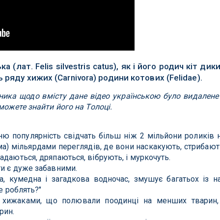
а (лат. Felis silvestris catus), як і його родич кіт дик
 ряду хижих (Carnivora) родини котових (Felidae).
ника щодо вмісту дане відео українською було видалене
можете знайти його на Толоці.
їхню популярність свідчать більш ніж 2 мільйони роликів 
ма) мільярдами переглядів, де вони наскакують, стрибают
адаються, дряпаються, вібрують, і муркочуть.
ти є дуже забавними.
а, кумедна і загадкова водночас, змушує багатьох із н
е роблять?"
 хижаками, що полювали поодинці на менших тварин,
рин.