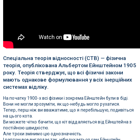
Спеціальна теорія відносності (СТВ) — фізична
теорія, опублікована Альбертом Ейнштейном 1905
року. Теорія стверджує, що всі фізичні закони
мають однакове формулювання у всіх інерційних
системах відліку.
На початку 1900-х всі фізики і зокрема Ейнштейн були в біді.
Вони не могли зрозуміти, як що-небудь могло рухатися.
Тепер, перш ніж ви вважатиме, що я перебільшую, подивіться
на цього кота.
Ви можете чітко бачити, що кіт віддаляється від Ейнштейна з
постійною швидкістю.
Але трохи змінимо цю однозначність.
І раптом все виглядає так, ніби рухається сам Ейнштейн.