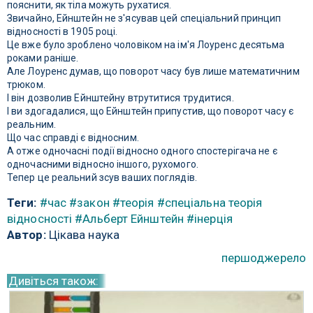
пояснити, як тіла можуть рухатися.
Звичайно, Ейнштейн не з'ясував цей спеціальний принцип
відносності в 1905 році.
Це вже було зроблено чоловіком на ім'я Лоуренс десятьма
роками раніше.
Але Лоуренс думав, що поворот часу був лише математичним
трюком.
І він дозволив Ейнштейну втрутитися трудитися.
І ви здогадалися, що Ейнштейн припустив, що поворот часу є
реальним.
Що час справді є відносним.
А отже одночасні події відносно одного спостерігача не є
одночасними відносно іншого, рухомого.
Тепер це реальний зсув ваших поглядів.
Теги:
#час
#закон
#теорія
#спеціальна теорія
відносності
#Альберт Ейнштейн
#інерція
Автор:
Цікава наука
першоджерело
Дивіться також: