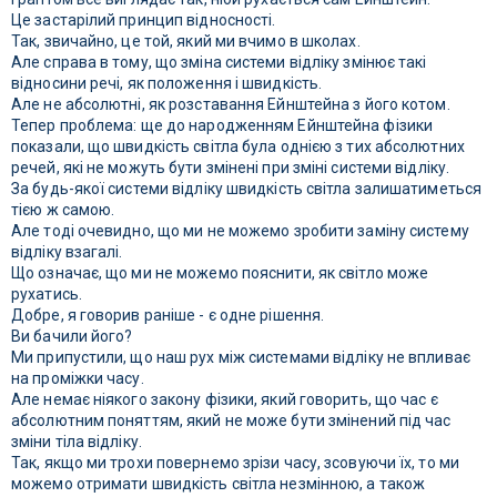
Це застарілий принцип відносності.
Так, звичайно, це той, який ми вчимо в школах.
Але справа в тому, що зміна системи відліку змінює такі
відносини речі, як положення і швидкість.
Але не абсолютні, як розставання Ейнштейна з його котом.
Тепер проблема: ще до народженням Ейнштейна фізики
показали, що швидкість світла була однією з тих абсолютних
речей, які не можуть бути змінені при зміні системи відліку.
За будь-якої системи відліку швидкість світла залишатиметься
тією ж самою.
Але тоді очевидно, що ми не можемо зробити заміну систему
відліку взагалі.
Що означає, що ми не можемо пояснити, як світло може
рухатись.
Добре, я говорив раніше - є одне рішення.
Ви бачили його?
Ми припустили, що наш рух між системами відліку не впливає
на проміжки часу.
Але немає ніякого закону фізики, який говорить, що час є
абсолютним поняттям, який не може бути змінений під час
зміни тіла відліку.
Так, якщо ми трохи повернемо зрізи часу, зсовуючи їх, то ми
можемо отримати швидкість світла незмінною, а також