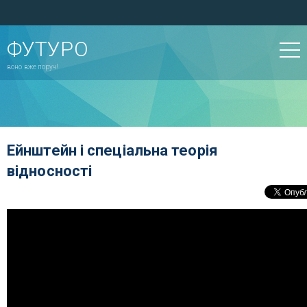
ФУТУРО
воно вже поруч!
Ейнштейн і спеціальна теорія
відносності