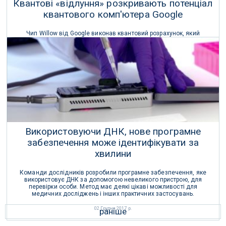
Квантові «відлуння» розкривають потенціал
квантового комп'ютера Google
Чип Willow від Google виконав квантовий розрахунок, який
потенційно може бути ефективно перевірений, але який майже
неможливо виконати за допомогою класичного комп'ютера.
27 Жовтня 2025 р.
Використовуючи ДНК, нове програмне
забезпечення може ідентифікувати за
хвилини
Команди дослідників розробили програмне забезпечення, яке
використовує ДНК за допомогою невеликого пристрою, для
перевірки особи. Метод має деякі цікаві можливості для
медичних досліджень і інших практичних застосувань.
02 Грудня 2017 р.
раніше