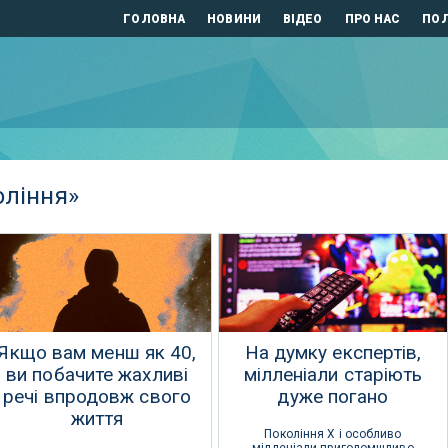
ГОЛОВНА
НОВИНИ
ВІДЕО
ПРО НАС
ПОЛ
оління»
Якщо вам менш як 40,
На думку експертів,
ви побачите жахливі
мілленіали старіють
речі впродовж свого
дуже погано
життя
Покоління X і особливо