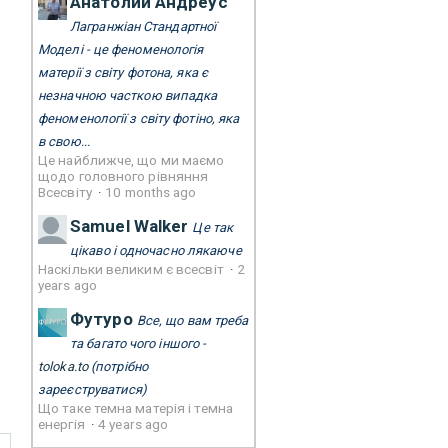
Анатолий Андреус
Лагранжіан Стандартної
Моделі - це феноменологія
матерії з світу фотона, яка є
незначною часткою випадка
феноменології з світу фотіно, яка
в свою...
Це найближче, що ми маємо
щодо головного рівняння
Всесвіту
·
10 months ago
Samuel Walker
Це так
цікаво і одночасно лякаюче
Наскільки великим є всесвіт
·
2
years ago
Футуро
Все, що вам треба
та багато чого іншого -
toloka.to
(потрібно
зареєструватися)
Що таке темна матерія і темна
енергія
·
4 years ago