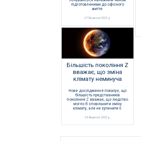
почуваються належним чином
підготовленими до офісного
життя.
07 Березня 2023 р.
Більшість покоління Z
вважає, що зміна
клімату неминуча
Нове дослідження показує, що
більшість представників
покоління Z вважає, що людство
могло б сповільнити зміну
клімату, але не зупинити її.
05 Вересня 2020 р.