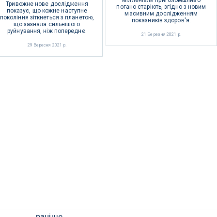
мілленіали приголомшливо
Тривожне нове дослідження
погано старіють, згідно з новим
показує, що кожне наступне
масивним дослідженням
покоління зіткнеться з планетою,
показників здоров'я.
що зазнала сильнішого
руйнування, ніж попереднє.
21 Березня 2021 р.
29 Вересня 2021 р.
раніше