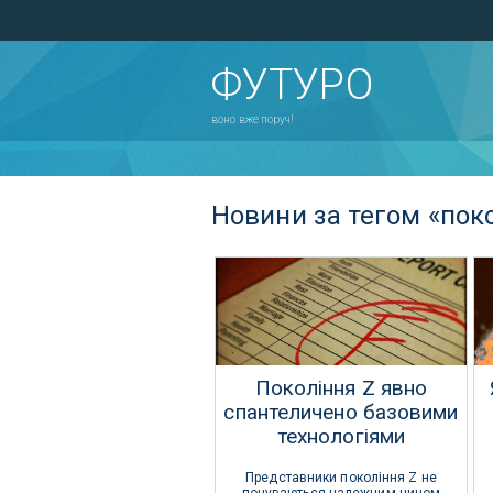
ФУТУРО
воно вже поруч!
Новини за тегом «пок
Покоління Z явно
спантеличено базовими
технологіями
Представники покоління Z не