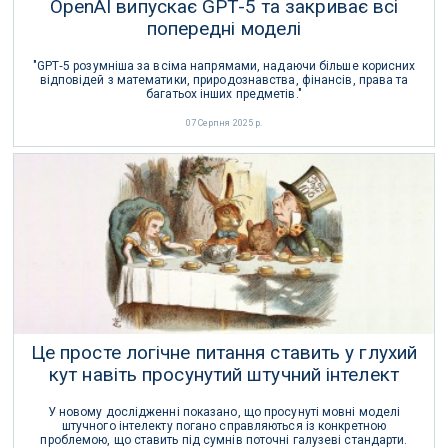
OpenAI випускає GPT-5 та закриває всі
попередні моделі
"GPT‑5 розумніша за всіма напрямами, надаючи більше корисних
відповідей з математики, природознавства, фінансів, права та
багатьох інших предметів."
07 Серпня 2025 р.
Це просте логічне питання ставить у глухий
кут навіть просунутий штучний інтелект
У новому дослідженні показано, що просунуті мовні моделі
штучного інтелекту погано справляються із конкретною
проблемою, що ставить під сумнів поточні галузеві стандарти.