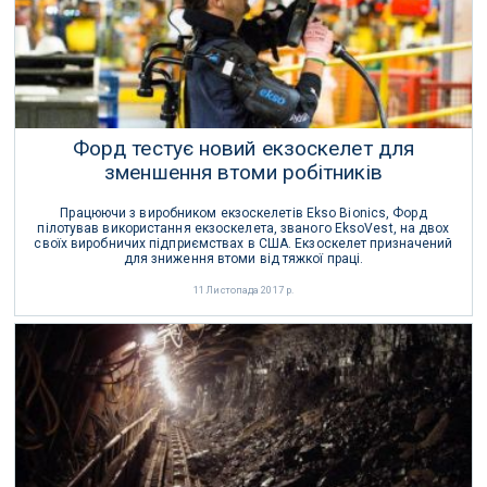
Форд тестує новий екзоскелет для
зменшення втоми робітників
Працюючи з виробником екзоскелетів Ekso Bionics, Форд
пілотував використання екзоскелета, званого EksoVest, на двох
своїх виробничих підприємствах в США. Екзоскелет призначений
для зниження втоми від тяжкої праці.
11 Листопада 2017 р.