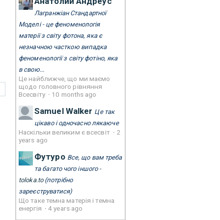
Анатолий Андреус
Лагранжіан Стандартної
Моделі - це феноменологія
матерії з світу фотона, яка є
незначною часткою випадка
феноменології з світу фотіно, яка
в свою...
Це найближче, що ми маємо
щодо головного рівняння
Всесвіту
·
10 months ago
Samuel Walker
Це так
цікаво і одночасно лякаюче
Наскільки великим є всесвіт
·
2
years ago
Футуро
Все, що вам треба
та багато чого іншого -
toloka.to
(потрібно
зареєструватися)
Що таке темна матерія і темна
енергія
·
4 years ago