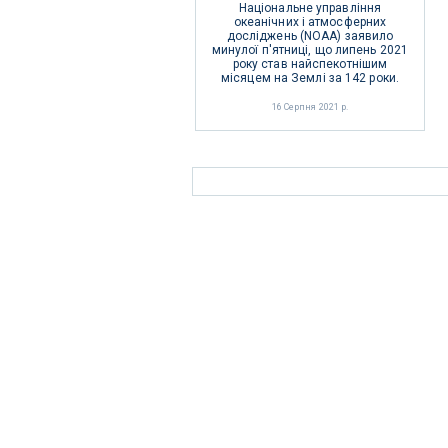
Національне управління
океанічних і атмосферних
досліджень (NOAA) заявило
минулої п'ятниці, що липень 2021
року став найспекотнішим
місяцем на Землі за 142 роки.
16 Серпня 2021 р.