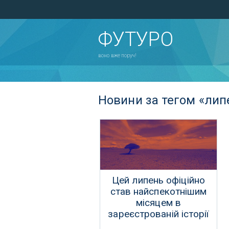
ФУТУРО
воно вже поруч!
Новини за тегом «лип
Цей липень офіційно
став найспекотнішим
місяцем в
зареєстрованій історії