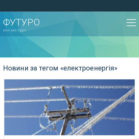
ФУТУРО
воно вже поруч!
Новини за тегом «електроенергія»