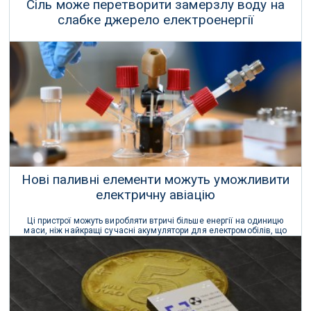
Сіль може перетворити замерзлу воду на
слабке джерело електроенергії
Додавання солі до льоду підвищує його здатність генерувати
електричний струм при згинанні.
18 Вересня 2025 р.
Нові паливні елементи можуть уможливити
електричну авіацію
Ці пристрої можуть виробляти втричі більше енергії на одиницю
маси, ніж найкращі сучасні акумулятори для електромобілів, що
робить їх легшим варіантом для живлення вантажівок, літаків чи
кораблів.
02 Червня 2025 р.