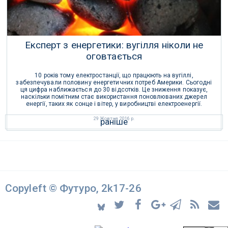
Експерт з енергетики: вугілля ніколи не
оговтається
10 років тому електростанції, що працюють на вугіллі,
забезпечували половину енергетичних потреб Америки. Сьогодні
ця цифра наближається до 30 відсотків. Це зниження показує,
наскільки помітним стає використання поновлюваних джерел
енергії, таких як сонце і вітер, у виробництві електроенергії.
29 Жовтня 2016 р.
раніше
Copyleft © Футуро, 2k17-26