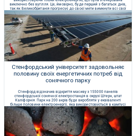
використовуючи тільки електроенергію, що була згенерована
виключно без вугілля. Це, ймовірно, буде перший з багатьох днів,
так як Великобританія прогресує до своєї мети вимкнути всі свої
вугільні електростанції до 2025 року.
26 Квітня 2017 р.
Стенфордський університет задовольняє
половину своїх енергетичних потреб від
сонячного парку
Стенфорд відзначив відкриття масиву з 155000 панелів
стенфордської сонячної електростанція в окрузі Штерн, штат
Каліфорнія. Парк на 200 акрів буде виробляти у еквіваленті
більше половини електроенергії, яка використовується в кампусі
Стенфордського університету.
10 Грудня 2016 р.