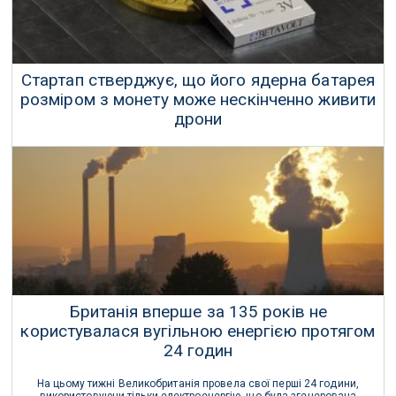
Стартап стверджує, що його ядерна батарея
розміром з монету може нескінченно живити
дрони
Китайська технологічна компанія стверджує, що її мініатюрна
ядерна батарея повністю здатна працювати до 50 років.
16 Січня 2024 р.
Британія вперше за 135 років не
користувалася вугільною енергією протягом
24 годин
На цьому тижні Великобританія провела свої перші 24 години,