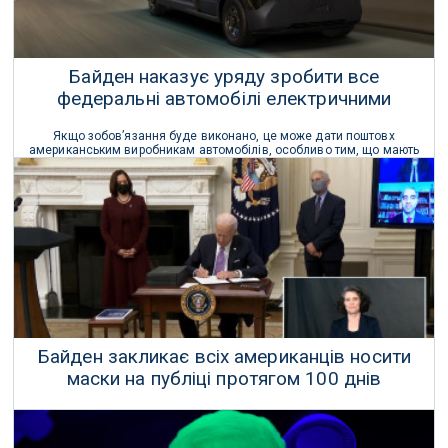
Байден наказує уряду зробити все
федеральні автомобілі електричними
Якщо зобов’язання буде виконано, це може дати поштовх
американським виробникам автомобілів, особливо тим, що мають
різноманітні портфелі, включаючи легкові автомобілі, комерційні
фургони та легкі вантажівки.
26 Січня 2021 р.
Байден закликає всіх американців носити
маски на публіці протягом 100 днів
Чинний президент США Джо Байден попросив всіх американців
носити маски протягом наступних 100 днів.