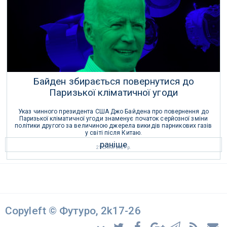
22 Січня 2021 р.
Байден збирається повернутися до
Паризької кліматичної угоди
Указ чинного президента США Джо Байдена про повернення до
Паризької кліматичної угоди знаменує початок серйозної зміни
політики другого за величиною джерела викидів парникових газів
у світі після Китаю.
раніше
21 Січня 2021 р.
Copyleft © Футуро, 2k17-26