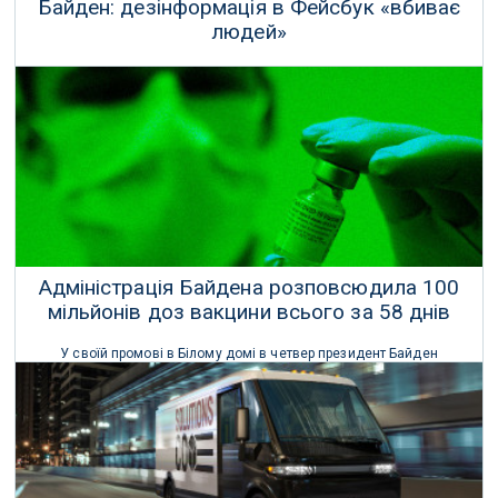
Байден: дезінформація в Фейсбук «вбиває
людей»
Білий дім розкритикував соціальну мережу Фейсбук за поширення
дезінформації про COVID-19.
19 Липня 2021 р.
Адміністрація Байдена розповсюдила 100
мільйонів доз вакцини всього за 58 днів
У своїй промові в Білому домі в четвер президент Байден
зазначив, що США зараз розподіляють в середньому 2,5 мільйона
щеплень на день.
20 Березня 2021 р.