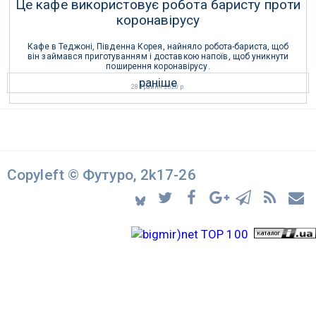
Це кафе використовує робота баристу проти
коронавірусу
Кафе в Теджоні, Південна Корея, найняло робота-бариста, щоб
він займався приготуванням і доставкою напоїв, щоб уникнути
поширення коронавірусу.
раніше
28 Травня 2020 р.
Copyleft © Футуро, 2k17-26