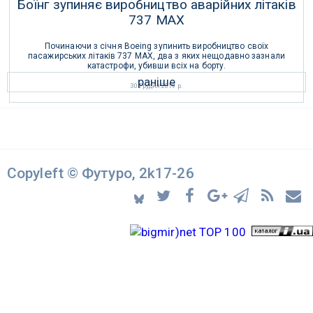
Боїнг зупиняє виробництво аварійних літаків
737 MAX
Починаючи з січня Boeing зупинить виробництво своїх
пасажирських літаків 737 MAX, два з яких нещодавно зазнали
катастрофи, убивши всіх на борту.
раніше
30 Грудня 2019 р.
Copyleft © Футуро, 2k17-26