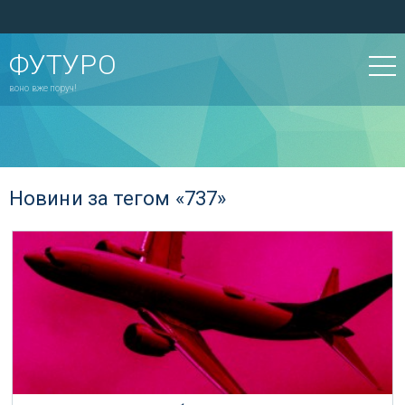
ФУТУРО
воно вже поруч!
Новини за тегом «737»