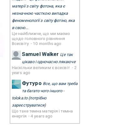
матерії з світу фотона, яка є
незначною часткою випадка
феноменології з світу фотіно, яка
в свою...
Це найближче, що ми маємо
щодо головного рівняння
Всесвіту
·
10 months ago
Samuel Walker
Це так
цікаво і одночасно лякаюче
Наскільки великим є всесвіт
·
2
years ago
Футуро
Все, що вам треба
та багато чого іншого -
toloka.to
(потрібно
зареєструватися)
Що таке темна матерія і темна
енергія
·
4 years ago