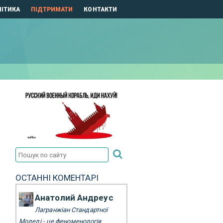
ІТИКА
ПІДТРИМАТИ
КОНТАКТИ
ОСТАННІ КОМЕНТАРІ
Анатолий Андреус
Лагранжіан Стандартної
Моделі - це феноменологія