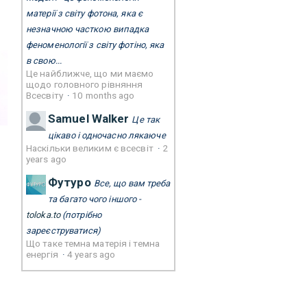
матерії з світу фотона, яка є
незначною часткою випадка
феноменології з світу фотіно, яка
в свою...
Це найближче, що ми маємо
щодо головного рівняння
Всесвіту
·
10 months ago
Samuel Walker
Це так
цікаво і одночасно лякаюче
Наскільки великим є всесвіт
·
2
years ago
Футуро
Все, що вам треба
та багато чого іншого -
toloka.to
(потрібно
зареєструватися)
Що таке темна матерія і темна
енергія
·
4 years ago