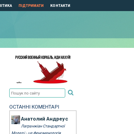
ІТИКА
ПІДТРИМАТИ
КОНТАКТИ
ОСТАННІ КОМЕНТАРІ
Анатолий Андреус
Лагранжіан Стандартної
Моделі - це феноменологія