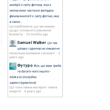
матерії з світу фотона, яка є
незначною часткою випадка
феноменології з світу фотіно, яка
в свою...
Це найближче, що ми маємо
щодо головного рівняння
Всесвіту
·
10 months ago
Samuel Walker
Це так
цікаво і одночасно лякаюче
Наскільки великим є всесвіт
·
2
years ago
Футуро
Все, що вам треба
та багато чого іншого -
toloka.to
(потрібно
зареєструватися)
Що таке темна матерія і темна
енергія
·
4 years ago