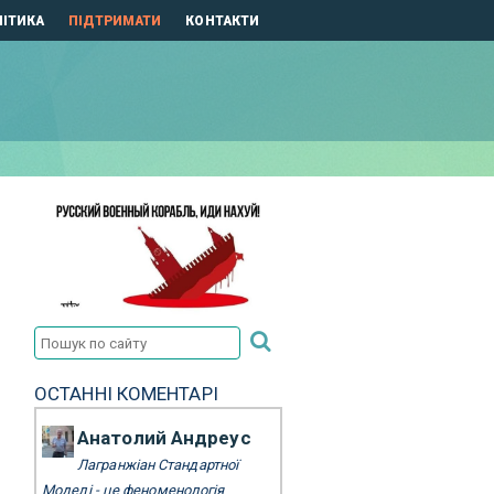
ІТИКА
ПІДТРИМАТИ
КОНТАКТИ
ОСТАННІ КОМЕНТАРІ
Анатолий Андреус
Лагранжіан Стандартної
Моделі - це феноменологія