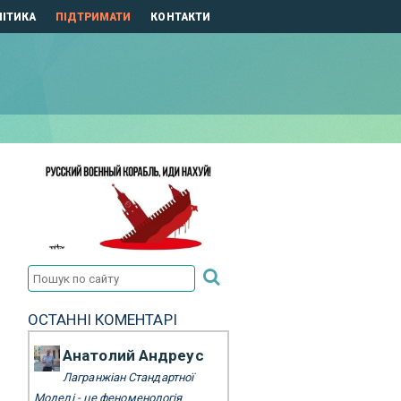
ІТИКА
ПІДТРИМАТИ
КОНТАКТИ
ОСТАННІ КОМЕНТАРІ
Анатолий Андреус
Лагранжіан Стандартної
Моделі - це феноменологія