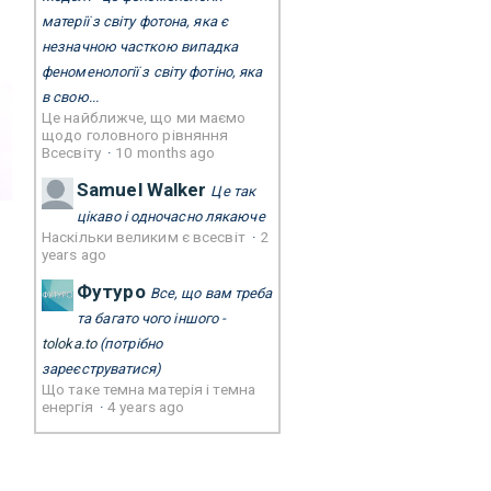
матерії з світу фотона, яка є
незначною часткою випадка
феноменології з світу фотіно, яка
в свою...
Це найближче, що ми маємо
щодо головного рівняння
Всесвіту
·
10 months ago
Samuel Walker
Це так
цікаво і одночасно лякаюче
Наскільки великим є всесвіт
·
2
years ago
Футуро
Все, що вам треба
та багато чого іншого -
toloka.to
(потрібно
зареєструватися)
Що таке темна матерія і темна
енергія
·
4 years ago