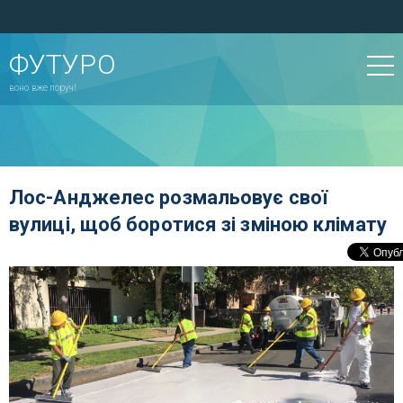
ФУТУРО
воно вже поруч!
Лос-Анджелес розмальовує свої
вулиці, щоб боротися зі зміною клімату