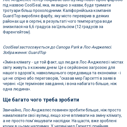
під назвою CoolSeal, яка, як видно з назви, буде тримати
тротуари більш прохолодними. Каліфорнійська компанія
GuardTop виробляє фарбу, яку місто перевірив в деяких
районах ще в серпні, в результаті чого температура води
знизилася на 6,6 градуса за Цельсієм (12 градусів за
Фаренгейтом).
CoolSeal застосовується до Canoga Park в Лос-Анджелесі.
Зображення: GuardTop
«Зміна клімату - це той факт, що люди в Лос-Анджелесі і містах
світу живуть з кожним днем. Це є серйозною загрозою для
нашого здоров'я, навколишнього середовища та економіки - і
це не спірно або переговорів, "сказав мер Гарсетті в заяві в
червні. «Це термінове завдання, і вона набагато більше, ніж
одна людина».
Ще багато чого треба зробити
Звичайно, Лос-Анджелес повинен зробити більше, ніж просто
намалювати свої вулиці, якщо хоче впливати на зміну клімату,
а не просто пом'якшувати наслідки. На щастя, вже зроблені
кроки в цьому напрямку. У червні мер Гаркетті прийняв