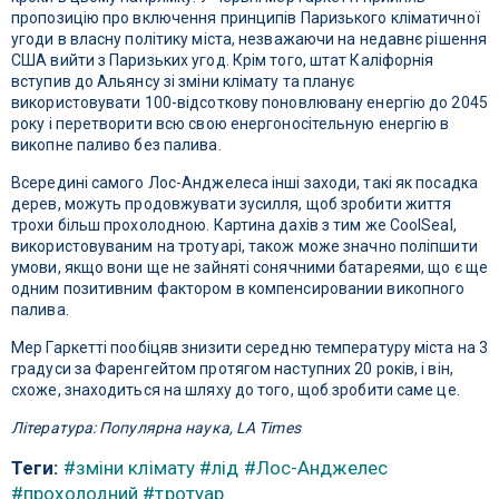
пропозицію про включення принципів Паризького кліматичної
угоди в власну політику міста, незважаючи на недавнє рішення
США вийти з Паризьких угод. Крім того, штат Каліфорнія
вступив до Альянсу зі зміни клімату та планує
використовувати 100-відсоткову поновлювану енергію до 2045
року і перетворити всю свою енергоносітельную енергію в
викопне паливо без палива.
Всередині самого Лос-Анджелеса інші заходи, такі як посадка
дерев, можуть продовжувати зусилля, щоб зробити життя
трохи більш прохолодною. Картина дахів з тим же CoolSeal,
використовуваним на тротуарі, також може значно поліпшити
умови, якщо вони ще не зайняті сонячними батареями, що є ще
одним позитивним фактором в компенсировании викопного
палива.
Мер Гаркетті пообіцяв знизити середню температуру міста на 3
градуси за Фаренгейтом протягом наступних 20 років, і він,
схоже, знаходиться на шляху до того, щоб зробити саме це.
Література: Популярна наука, LA Times
Теги:
#зміни клімату
#лід
#Лос-Анджелес
#прохолодний
#тротуар