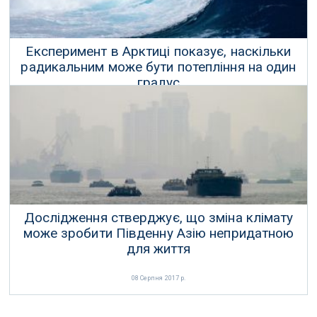
Експеримент в Арктиці показує, наскільки
радикальним може бути потепління на один
градус
06 Вересня 2017 р.
Дослідження стверджує, що зміна клімату
може зробити Південну Азію непридатною
для життя
08 Серпня 2017 р.