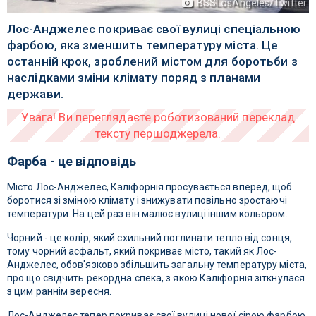
BSSLosAngeles/Twitter
Лос-Анджелес покриває свої вулиці спеціальною
фарбою, яка зменшить температуру міста. Це
останній крок, зроблений містом для боротьби з
наслідками зміни клімату поряд з планами
держави.
Фарба - це відповідь
Місто Лос-Анджелес, Каліфорнія просувається вперед, щоб
боротися зі зміною клімату і знижувати повільно зростаючі
температури. На цей раз він малює вулиці іншим кольором.
Чорний - це колір, який схильний поглинати тепло від сонця,
тому чорний асфальт, який покриває місто, такий як Лос-
Анджелес, обов'язково збільшить загальну температуру міста,
про що свідчить рекордна спека, з якою Каліфорнія зіткнулася
з цим раннім вересня.
Лос-Анджелес тепер покриває свої вулиці нової сірою фарбою