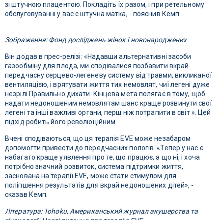
зі штучною плацентою. Покладіть їх разом, і при ретельному
обслуговуванні у вас є штучна матка, - пояснив Кемп.
Зображення: Фонд досліджень жінок і новонароджених
Він додав в прес-релізі: «Надавши альтернативні засоби
газообміну для плода, ми сподівалися позбавити вкрай
передчасну серцево-легеневу систему від травми, викликаної
вентиляцією, і врятувати життя тих немовлят, чиї легені дуже
незрілі Правильно дихати. Кінцева мета полягає в тому, щоб
надати недоношеним немовлятам шанс краще розвинути свої
легені та інші важливі органи, перш ніж потрапити в світ ». Цей
підхід робить його революційним.
Вчені сподіваються, що ця терапія EVE може незабаром
допомогти привести до передчасних пологів. «Тепер у нас є
набагато краще уявлення про те, що працює, а що ні, і хоча
потрібно значний розвиток, система підтримки життя,
заснована на терапії EVE, може стати стимулом для
поліпшення результатів для вкрай недоношених дітей», -
сказав Кемп.
Література: Tohoku, Американський журнал акушерства та