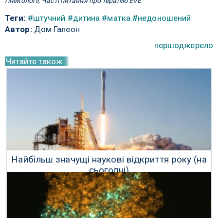
гінекології, Часті питання про терапію EVE
Теги:
#штучний
#дитина
#матка
#недоношений
Автор:
Дом Галеон
першоджерело
Читайте також:
Найбільш значущі наукові відкриття року (на
сьогодні)
20 Серпня 2017 р.