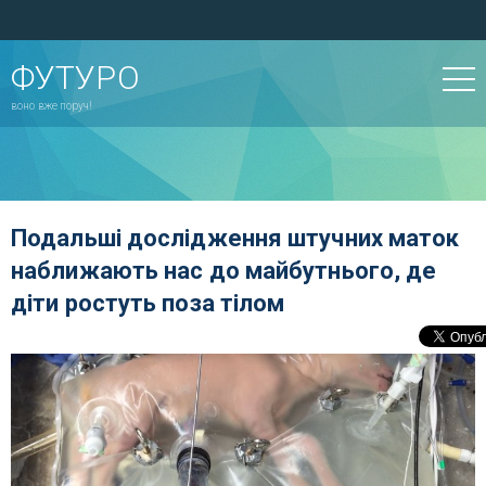
ФУТУРО
воно вже поруч!
Подальші дослідження штучних маток
наближають нас до майбутнього, де
діти ростуть поза тілом