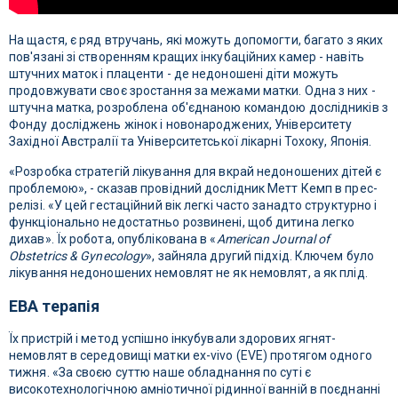
На щастя, є ряд втручань, які можуть допомогти, багато з яких
пов'язані зі створенням кращих інкубаційних камер - навіть
штучних маток і плаценти - де недоношені діти можуть
продовжувати своє зростання за межами матки. Одна з них -
штучна матка, розроблена об'єднаною командою дослідників з
Фонду досліджень жінок і новонароджених, Університету
Західної Австралії та Університетської лікарні Тохоку, Японія.
«Розробка стратегій лікування для вкрай недоношених дітей є
проблемою», - сказав провідний дослідник Метт Кемп в прес-
релізі. «У цей гестаційний вік легкі часто занадто структурно і
функціонально недостатньо розвинені, щоб дитина легко
дихав». Їх робота, опублікована в «
American Journal of
Obstetrics & Gynecology
», зайняла другий підхід. Ключем було
лікування недоношених немовлят не як немовлят, а як плід.
ЕВА терапія
Їх пристрій і метод успішно інкубували здорових ягнят-
немовлят в середовищі матки ex-vivo (EVE) протягом одного
тижня. «За своєю суттю наше обладнання по суті є
високотехнологічною амніотичної рідинної ванній в поєднанні