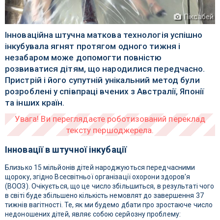
Піксабей
Інноваційна штучна маткова технологія успішно
інкубувала ягнят протягом одного тижня і
незабаром може допомогти повністю
розвиватися дітям, що народилися передчасно.
Пристрій і його супутній унікальний метод були
розроблені у співпраці вчених з Австралії, Японії
та інших країн.
Інновації в штучної інкубації
Близько 15 мільйонів дітей народжуються передчасними
щороку, згідно Всесвітньої організації охорони здоров'я
(ВООЗ). Очікується, що це число збільшиться, в результаті чого
в світі буде збільшено кількість немовлят до завершення 37
тижнів вагітності. Те, як ми будемо дбати про зростаюче число
недоношених дітей, являє собою серйозну проблему: