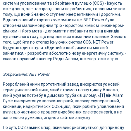
системи уловлювання та зберігання вуглецю (CCS) - існують
вже давно, але насправді вони не робляться, головним чином
тому, що вони Значною ступеня неефективними і дорогими.
Відносно новий стартап хоче змінити це. NET Power була
створена малоймовірним тріо - юристом, хіміком і інженером-
хіміком - і його мета - допомогти позбавити світ від викидів
вуглекислого газу, що виділяється викопним паливом. Замість
того, щоб йти по стопах існуючих систем CCS, NET Power
будував один з нуля. «Єдиний спосіб, яким ви могли б
зайнятися, - розробити абсолютно нову енергетичну систему, -
сказав науковий інженер Родні Аллам, інженер-хімік з тріо.
Зображення: NET Power
Розроблений ними прототипний завод використовує новий
термодинамічний цикл, який отримав назву циклу Аллама,
який усуває потребу в димових трубах в цілому. «[T] він Allam
Cycle використовує високонапірний, високорекуператівний,
кисневий, надкрітіческіх CO2-цикл, який робить уловлювання
вуглецю частиною процесу вироблення електроенергії, а не
запізнілою думкою», згідно з сайтом запуску.
По суті, CO2 замінює пар, який використовується для приводу