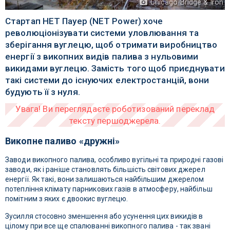
Chicago Bridge & Iron
Стартап НЕТ Пауер (NET Power) хоче
революціонізувати системи уловлювання та
зберігання вуглецю, щоб отримати виробництво
енергії з викопних видів палива з нульовими
викидами вуглецю. Замість того щоб приєднувати
такі системи до існуючих електростанцій, вони
будують її з нуля.
Викопне паливо «дружні»
Заводи викопного палива, особливо вугільні та природні газові
заводи, як і раніше становлять більшість світових джерел
енергії. Як такі, вони залишаються найбільшим джерелом
потепління клімату парникових газів в атмосферу, найбільш
помітним з яких є двоокис вуглецю.
Зусилля стосовно зменшення або усунення цих викидів в
цілому при все ще спалюванні викопного палива - так звані