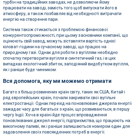
турбін на традиційних заводах, не дозволяючи йому
працювати на заводі, замість того щоб випускати його в
атмосферу, а також позбавляє від необхідності витрачати
енергію на створення пари.
Система також стикається з проблемою фінансової
конкурентоспроможності, при цьому засновники компанії, що
оцінюють свій завод, можуть зіставляти вартість однієї
кіловат-години на сучасному заводі, що працює на
природному газі. Однак для роботи з вугіллям необхідно
спочатку перетворити вугілля в синтетичний газ, і в цих
випадках екологічний збиток, заподіяний видобутком вугілля,
як і раніше буде чинником.
Вся допомога, яку ми можемо отримати
Багато з більш розвинених країн світу, таких як США, Китай і
ряд європейських країн, почали закривати свої вугільні
електростанції. Однак перехід на поновлювані джерела енергії
зажадає часу для багатьох з країн, що розвиваються, в першу
чергу Індії. Хоча в країні йде процес впровадження
поновлюваних джерел енергії, підприємства, що працюють на
викопному паливі, як і раніше залишаються номером один для
задоволення своїх повсякденних потреб в енергії.