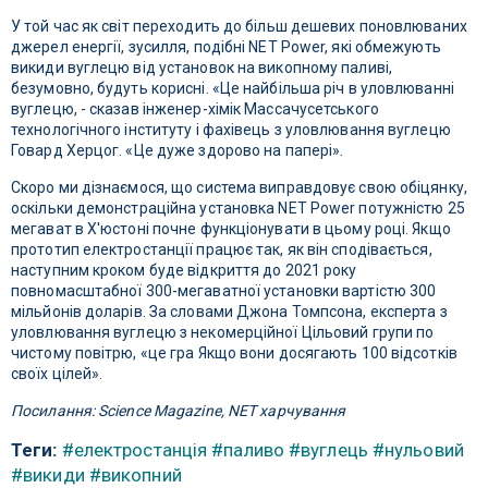
У той час як світ переходить до більш дешевих поновлюваних
джерел енергії, зусилля, подібні NET Power, які обмежують
викиди вуглецю від установок на викопному паливі,
безумовно, будуть корисні. «Це найбільша річ в уловлюванні
вуглецю, - сказав інженер-хімік Массачусетського
технологічного інституту і фахівець з уловлювання вуглецю
Говард Херцог. «Це дуже здорово на папері».
Скоро ми дізнаємося, що система виправдовує свою обіцянку,
оскільки демонстраційна установка NET Power потужністю 25
мегават в Х'юстоні почне функціонувати в цьому році. Якщо
прототип електростанції працює так, як він сподівається,
наступним кроком буде відкриття до 2021 року
повномасштабної 300-мегаватної установки вартістю 300
мільйонів доларів. За словами Джона Томпсона, експерта з
уловлювання вуглецю з некомерційної Цільовий групи по
чистому повітрю, «це гра Якщо вони досягають 100 відсотків
своїх цілей».
Посилання: Science Magazine, NET харчування
Теги:
#електростанція
#паливо
#вуглець
#нульовий
#викиди
#викопний