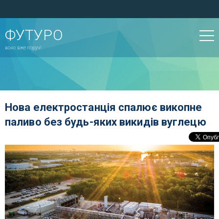
ФУТУРО
воно вже поруч!
Нова електростанція спалює викопне
паливо без будь-яких викидів вуглецю