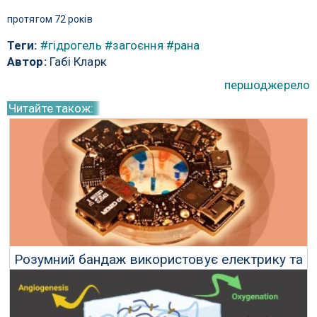
протягом 72 років
Теги:
#гідрогель
#загоєння
#рана
Автор:
Габі Кларк
першоджерело
Читайте також:
Розумний бандаж використовує електрику та
ліки для загоєння ран
15 Листопада 2025 р.