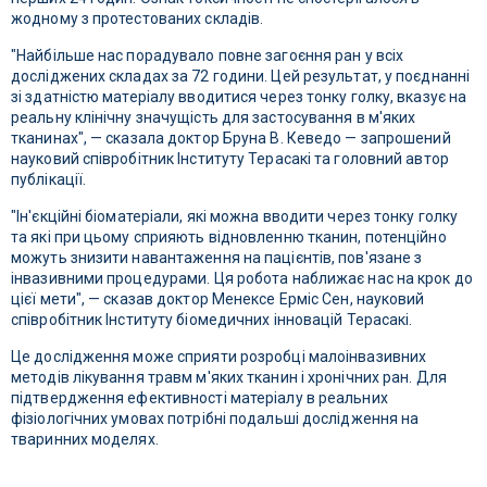
жодному з протестованих складів.
"Найбільше нас порадувало повне загоєння ран у всіх
досліджених складах за 72 години. Цей результат, у поєднанні
зі здатністю матеріалу вводитися через тонку голку, вказує на
реальну клінічну значущість для застосування в м'яких
тканинах", — сказала доктор Бруна В. Кеведо — запрошений
науковий співробітник Інституту Терасакі та головний автор
публікації.
"Ін'єкційні біоматеріали, які можна вводити через тонку голку
та які при цьому сприяють відновленню тканин, потенційно
можуть знизити навантаження на пацієнтів, пов'язане з
інвазивними процедурами. Ця робота наближає нас на крок до
цієї мети", — сказав доктор Менексе Ерміс Сен, науковий
співробітник Інституту біомедичних інновацій Терасакі.
Це дослідження може сприяти розробці малоінвазивних
методів лікування травм м'яких тканин і хронічних ран. Для
підтвердження ефективності матеріалу в реальних
фізіологічних умовах потрібні подальші дослідження на
тваринних моделях.