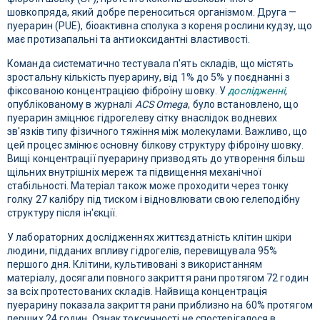
шовкопряда, який добре переноситься організмом. Друга —
пуерарин (PUE), біоактивна сполука з кореня рослини кудзу, що
має протизапальні та антиоксидантні властивості.
Команда систематично тестувала п'ять складів, що містять
зростальну кількість пуерарину, від 1% до 5% у поєднанні з
фіксованою концентрацією фіброїну шовку. У
дослідженні
,
опублікованому в журналі
ACS Omega
, було встановлено, що
пуерарин зміцнює гідрогелеву сітку внаслідок водневих
зв'язків типу фізичного тяжіння між молекулами. Важливо, що
цей процес змінює основну білкову структуру фіброїну шовку.
Вищі концентрації пуерарину призводять до утворення більш
щільних внутрішніх мереж та підвищення механічної
стабільності. Матеріал також може проходити через тонку
голку 27 калібру під тиском і відновлювати свою гелеподібну
структуру після ін'єкції.
У лабораторних дослідженнях життєздатність клітин шкіри
людини, підданих впливу гідрогелів, перевищувала 95%
першого дня. Клітини, культивовані з використанням
матеріалу, досягали повного закриття рани протягом 72 годин
за всіх протестованих складів. Найвища концентрація
пуерарину показала закриття рани приблизно на 60% протягом
перших 24 годин. Ознак токсичності не спостерігалося в