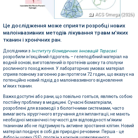
ACS Omega (2026)
Це дослідження може сприяти розробці нових
малоінвазивних методів лікування травм м'яких
тканин і хронічних ран.
Дослідники з
Інституту біомедичних інновацій Терасакі
розробили ін'єкційний гідрогель – гелеподібний матеріал на
водній основі, виготовлений із протеїнів шовку та сполуки
рослинного походження. У лабораторних умовах матеріал
сприяв повному загоєнню ран протягом 72 годин, що вказує на
потенційно новий підхід до малоінвазивного відновлення
м'яких тканин.
Важкодоступні або рани, що повільно гояться, являють собою
постійну проблему в медицині. Сучасні біоматеріали,
розроблені для взаємодії з біологічними системами, часто
вимагають хірургічного втручання для імплантації, не мають
необхідної механічної гнучкості для відповідності м'яким
тканинам або не підтримують активне зростання клітин. Новий
матеріал поєднує в собі дві природні речовини. Перша - це
фіброїн шовку (SF), протеїн з коконів шовковичного