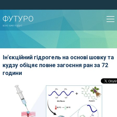
ФУТУРО
воно вже поруч!
Ін'єкційний гідрогель на основі шовку та
кудзу обіцяє повне загоєння ран за 72
години