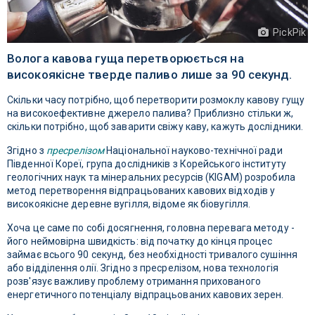
PickPik
Волога кавова гуща перетворюється на
високоякісне тверде паливо лише за 90 секунд.
Скільки часу потрібно, щоб перетворити розмоклу кавову гущу
на високоефективне джерело палива? Приблизно стільки ж,
скільки потрібно, щоб заварити свіжу каву, кажуть дослідники.
Згідно з
пресрелізом
Національної науково-технічної ради
Південної Кореї, група дослідників з Корейського інституту
геологічних наук та мінеральних ресурсів (KIGAM) розробила
метод перетворення відпрацьованих кавових відходів у
високоякісне деревне вугілля, відоме як біовугілля.
Хоча це саме по собі досягнення, головна перевага методу -
його неймовірна швидкість: від початку до кінця процес
займає всього 90 секунд, без необхідності тривалого сушіння
або відділення олії. Згідно з пресрелізом, нова технологія
розв'язує важливу проблему отримання прихованого
енергетичного потенціалу відпрацьованих кавових зерен.