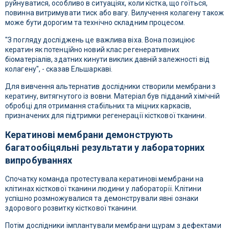
руйнуватися, особливо в ситуаціях, коли кістка, що гоїться,
повинна витримувати тиск або вагу. Вилучення колагену також
може бути дорогим та технічно складним процесом.
"З погляду досліджень це важлива віха. Вона позиціює
кератин як потенційно новий клас регенеративних
біоматеріалів, здатних кинути виклик давній залежності від
колагену", - сказав Ельшаркаві.
Для вивчення альтернатив дослідники створили мембрани з
кератину, витягнутого із вовни. Матеріал був підданий хімічній
обробці для отримання стабільних та міцних каркасів,
призначених для підтримки регенерації кісткової тканини.
Кератинові мембрани демонструють
багатообіцяльні результати у лабораторних
випробуваннях
Спочатку команда протестувала кератинові мембрани на
клітинах кісткової тканини людини у лабораторії. Клітини
успішно розмножувалися та демонстрували явні ознаки
здорового розвитку кісткової тканини.
Потім дослідники імплантували мембрани щурам з дефектами