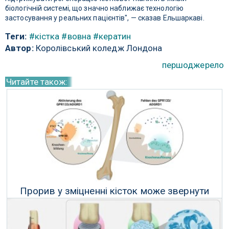
біологічній системі, що значно наближає технологію
застосування у реальних пацієнтів", — сказав Ельшаркаві.
Теги:
#кістка
#вовна
#кератин
Автор:
Королівський коледж Лондона
першоджерело
Читайте також:
Прорив у зміцненні кісток може звернути
назад остеопороз
19 Березня 2026 р.