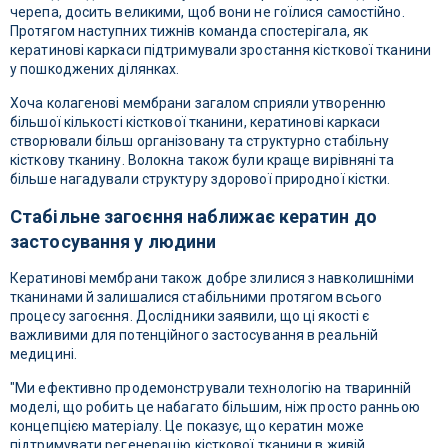
черепа, досить великими, щоб вони не гоїлися самостійно.
Протягом наступних тижнів команда спостерігала, як
кератинові каркаси підтримували зростання кісткової тканини
у пошкоджених ділянках.
Хоча колагенові мембрани загалом сприяли утворенню
більшої кількості кісткової тканини, кератинові каркаси
створювали більш організовану та структурно стабільну
кісткову тканину. Волокна також були краще вирівняні та
більше нагадували структуру здорової природної кістки.
Стабільне загоєння наближає кератин до
застосування у людини
Кератинові мембрани також добре злилися з навколишніми
тканинами й залишалися стабільними протягом всього
процесу загоєння. Дослідники заявили, що ці якості є
важливими для потенційного застосування в реальній
медицині.
"Ми ефективно продемонстрували технологію на тваринній
моделі, що робить це набагато більшим, ніж просто ранньою
концепцією матеріалу. Це показує, що кератин може
підтримувати регенерацію кісткової тканини в живій