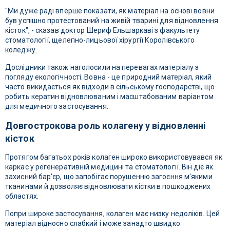
"Ми дуже раді вперше показати, як матеріал на основі вовни
був успішно протестований на живій тварині для відновлення
кісток", - сказав доктор Шериф Ельшаркаві з факультету
стоматології, щелепно-лицьової хірургії Королівського
коледжу.
Дослідники також наголосили на перевагах матеріалу з
погляду екологічності. Вовна - це природний матеріал, який
часто викидається як відходи в сільському господарстві, що
робить кератин відновлюваним і масштабованим варіантом
для медичного застосування.
Довгострокова роль колагену у відновленні
кісток
Протягом багатьох років колаген широко використовувався як
каркас у регенеративній медицині та стоматології. Він діє як
захисний бар'єр, що запобігає порушенню загоєння м'якими
тканинами й дозволяє відновлювати кістки в пошкоджених
областях.
Попри широке застосування, колаген має низку недоліків. Цей
матеріал відносно слабкий і може занадто швидко