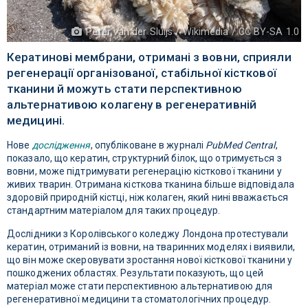
Peter van der Sluijs / Wikimedia / CC BY-SA 1.0
Кератинові мембрани, отримані з вовни, сприяли
регенерації організованої, стабільної кісткової
тканини й можуть стати перспективною
альтернативою колагену в регенеративній
медицині.
Нове
дослідження
, опубліковане в журналі
PubMed Central
,
показало, що кератин, структурний білок, що отримується з
вовни, може підтримувати регенерацію кісткової тканини у
живих тварин. Отримана кісткова тканина більше відповідала
здоровій природній кістці, ніж колаген, який нині вважається
стандартним матеріалом для таких процедур.
Дослідники з Королівського коледжу Лондона протестували
кератин, отриманий із вовни, на тваринних моделях і виявили,
що він може скеровувати зростання нової кісткової тканини у
пошкоджених областях. Результати показують, що цей
матеріал може стати перспективною альтернативою для
регенеративної медицини та стоматологічних процедур.