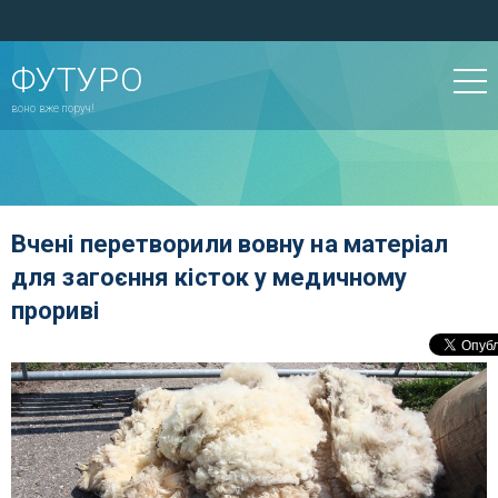
ФУТУРО
воно вже поруч!
Вчені перетворили вовну на матеріал
для загоєння кісток у медичному
прориві