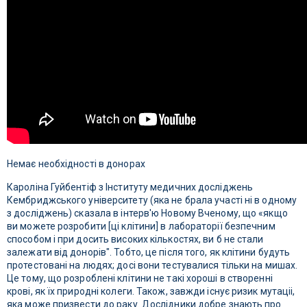
Немає необхідності в донорах
Кароліна Гуйбентіф з Інституту медичних досліджень
Кембриджського університету (яка не брала участі ні в одному
з досліджень) сказала в інтерв'ю Новому Вченому, що «якщо
ви можете розробити [ці клітини] в лабораторії безпечним
способом і при досить високих кількостях, ви б не стали
залежати від донорів". Тобто, це після того, як клітини будуть
протестовані на людях; досі вони тестувалися тільки на мишах.
Це тому, що розроблені клітини не такі хороші в створенні
крові, як їх природні колеги. Також, завжди існує ризик мутаціі,
яка може призвести до раку. Дослідники добре знають про