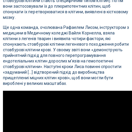
стовбурові клітини стають специфічним типом клітин). Потім
вони застосовували їх до плюрипотентних клітин, щоб
спонукати їх перетворюватися в клітини, виявлені в кістковому
мозку.
Ще одна команда, очолювана Рафаелем Лисом, інструктором з
медицини в Медичному коледжі Вайля Корнелла, взяла
клітини з легенів тварин і виявила чотири фактори, які
спонукають стовбурові клітини легеневого походження робити
стовбурові клітини крові. У своєму звіті вони «демонструють
прийнятний підхід для повного перепрограмування
ендотеліальних клітин дорослих м'язів на гемопоетичні
стовбурові клітини». Наступні кроки Лиса повинні спростити
«задуманий [...] відтворений підхід до виробництва
прищеплениї міцних клітин крові», щоб вони могли бути
вироблені у великих масштабах.