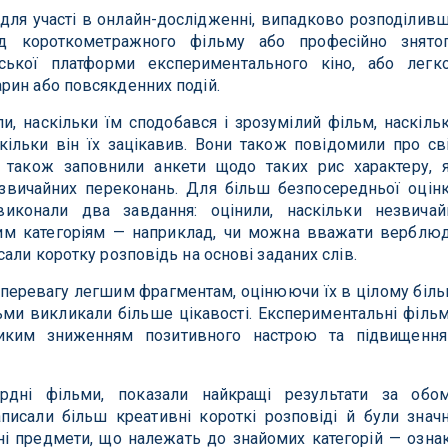
для участі в онлайн-дослідженні, випадково розподілив
д короткометражного фільму або професійно знято
ської платформи експериментального кіно, або легко
рин або повсякденних подій.
и, наскільки їм сподобався і зрозумілий фільм, наскіль
кільки він їх зацікавив. Вони також повідомили про св
 а також заповнили анкети щодо таких рис характеру, 
езвичайних переконань. Для більш безпосередньої оцін
иконали два завдання: оцінили, наскільки незвичай
им категоріям — наприклад, чи можна вважати верблю
али коротку розповідь на основі заданих слів.
и перевагу легшим фрагментам, оцінюючи їх в цілому біл
льми викликали більше цікавості. Експериментальні філь
ликим зниженням позитивного настрою та підвищенн
ардні фільми, показали найкращі результати за обо
писали більш креативні короткі розповіді й були знач
ні предмети, що належать до знайомих категорій — озна