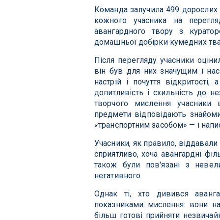
Команда залучила 499 дорослих 
кожного учасника на перегля
авангардного твору з куратор
домашньої добірки кумедних тва
Після перегляду учасники оцінил
він був для них значущим і нас
настрій і почуття відкритості,
допитливість і схильність до н
творчого мислення учасники в
предмети відповідають знайом
«транспортним засобом» — і напис
Учасники, як правило, віддавал
сприятливо, хоча авангардні фі
також були пов'язані з неве
негативного.
Однак ті, хто дивився аванг
показниками мислення: вони на
більш готові прийняти незвичай