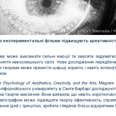
Dziga Vertov / Wikimedia / 
о експериментальні фільми підвищують креативніс
му може викликати сильні емоції та змусити задуматис
яття навколишнього світу. Нове дослідження передбача
 творами може принести ширшу користь і навіть вплину
ном.
лі
Psychology of Aesthetics, Creativity, and the Arts
, Мадлен 
аліфорнійського університету в Санта-Барбарі досліджуют
на творче мислення. Вони виявили, що навіть короткочас
матографом може підвищити творчу ефективність, сприя
ння ідей і, зрештою, зробити глядачів більш відкритими 