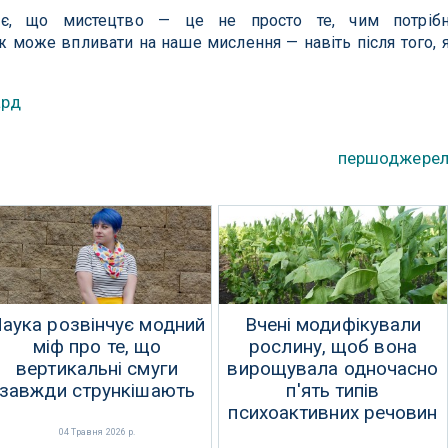
ує, що мистецтво — це не просто те, чим потріб
ж може впливати на наше мислення — навіть після того, 
ард
першоджере
аука розвінчує модний
Вчені модифікували
міф про те, що
рослину, щоб вона
вертикальні смуги
вирощувала одночасно
завжди стрункішають
п'ять типів
психоактивних речовин
04 Травня 2026 р.