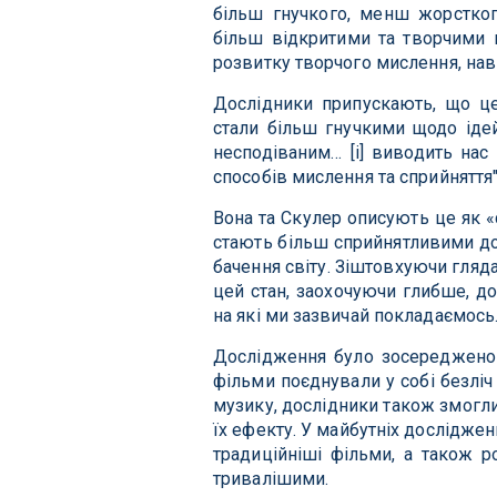
більш гнучкого, менш жорстког
більш відкритими та творчими 
розвитку творчого мислення, на
Дослідники припускають, що це
стали більш гнучкими щодо ідей
несподіваним… [і] виводить нас
способів мислення та сприйняття"
Вона та Скулер описують це як «
стають більш сприйнятливими до
бачення світу. Зіштовхуючи гляда
цей стан, заохочуючи глибше, д
на які ми зазвичай покладаємось
Дослідження було зосереджено 
фільми поєднували у собі безліч
музику, дослідники також змогли
їх ефекту. У майбутніх дослідже
традиційніші фільми, а також р
тривалішими.