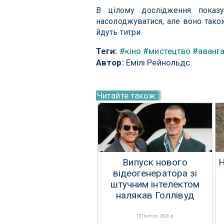
В цілому дослідження показ
насолоджуватися, але воно тако
йдуть титри.
Теги:
#кіно
#мистецтво
#аванг
Автор:
Емілі Рейнольдс
Читайте також:
Випуск нового
Н
відеогенератора зі
штучним інтелектом
налякав Голлівуд
15 Лютого 2026 р.