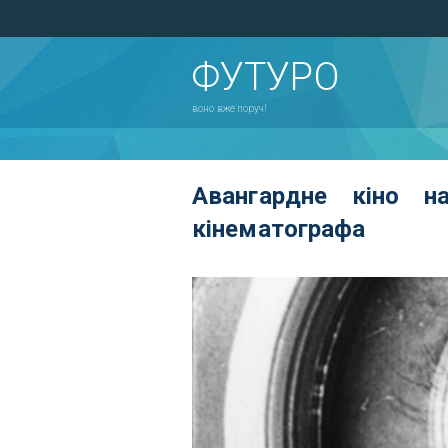
ФУТУРО
воно вже поруч!
Авангардне кіно н
кінематографа