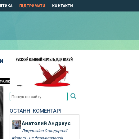
ІТИКА
ПІДТРИМАТИ
КОНТАКТИ
и
ОСТАННІ КОМЕНТАРІ
Анатолий Андреус
Лагранжіан Стандартної
Моделі - це феноменологія