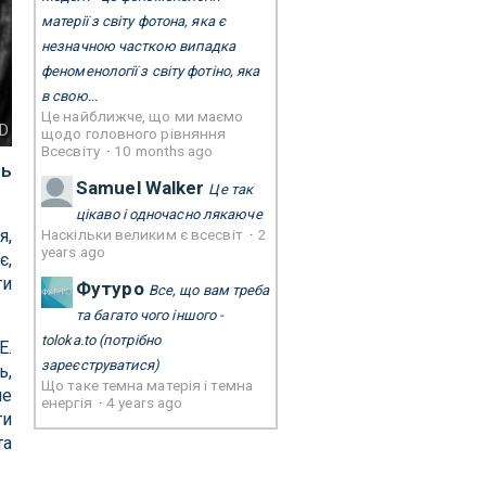
матерії з світу фотона, яка є
незначною часткою випадка
феноменології з світу фотіно, яка
в свою...
Це найближче, що ми маємо
PD
щодо головного рівняння
Всесвіту
·
10 months ago
ть
Samuel Walker
Це так
цікаво і одночасно лякаюче
Наскільки великим є всесвіт
·
2
я,
years ago
є,
ти
Футуро
Все, що вам треба
та багато чого іншого -
toloka.to
(потрібно
Е.
зареєструватися)
ь,
Що таке темна матерія і темна
не
енергія
·
4 years ago
ти
та