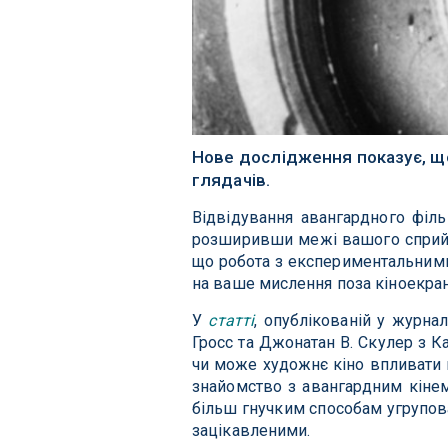
Нове дослідження показує, щ
глядачів.
Відвідування авангардного філь
розширивши межі вашого сприйн
що робота з експериментальними
на ваше мислення поза кіноекра
У
статті
, опублікованій у журна
Гросс та Джонатан В. Скулер з К
чи може художнє кіно впливати 
знайомство з авангардним кіне
більш гнучким способам угрупова
зацікавленими.