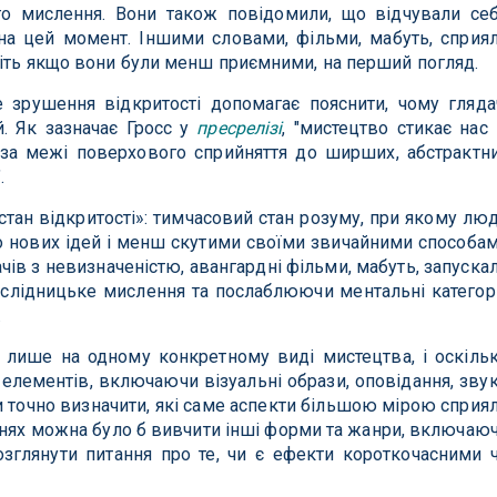
о мислення. Вони також повідомили, що відчували се
на цей момент. Іншими словами, фільми, мабуть, сприя
віть якщо вони були менш приємними, на перший погляд.
 зрушення відкритості допомагає пояснити, чому гляда
. Як зазначає Гросс у
пресрелізі
, "мистецтво стикає нас 
 за межі поверхового сприйняття до ширших, абстрактн
.
стан відкритості»: тимчасовий стан розуму, при якому лю
 нових ідей і менш скутими своїми звичайними способа
чів з невизначеністю, авангардні фільми, мабуть, запуска
ослідницьке мислення та послаблюючи ментальні категорі
.
лише на одному конкретному виді мистецтва, і оскіль
 елементів, включаючи візуальні образи, оповідання, звук
 точно визначити, які саме аспекти більшою мірою сприя
ннях можна було б вивчити інші форми та жанри, включаю
озглянути питання про те, чи є ефекти короткочасними 