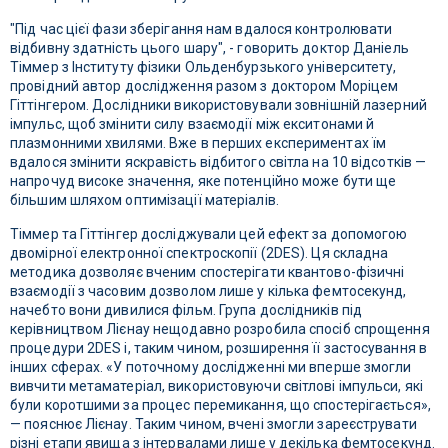
"Під час цієї фази зберігання нам вдалося контролювати
відбивну здатність цього шару", - говорить доктор Даніель
Тіммер з Інституту фізики Ольденбурзького університету,
провідний автор дослідження разом з доктором Моріцем
Гіттінгером. Дослідники використовували зовнішній лазерний
імпульс, щоб змінити силу взаємодії між екситонами й
плазмонними хвилями. Вже в перших експериментах їм
вдалося змінити яскравість відбитого світла на 10 відсотків —
напрочуд високе значення, яке потенційно може бути ще
більшим шляхом оптимізації матеріалів.
Тіммер та Гіттінгер досліджували цей ефект за допомогою
двомірної електронної спектроскопії (2DES). Ця складна
методика дозволяє вченим спостерігати квантово-фізичні
взаємодії з часовим дозволом лише у кілька фемтосекунд,
начебто вони дивилися фільм. Група дослідників під
керівництвом Лієнау нещодавно розробила спосіб спрощення
процедури 2DES і, таким чином, розширення її застосування в
інших сферах. «У поточному дослідженні ми вперше змогли
вивчити метаматеріал, використовуючи світлові імпульси, які
були коротшими за процес перемикання, що спостерігається»,
— пояснює Лієнау. Таким чином, вчені змогли зареєструвати
різні етапи явища з інтервалами лише у декілька фемтосекунд.