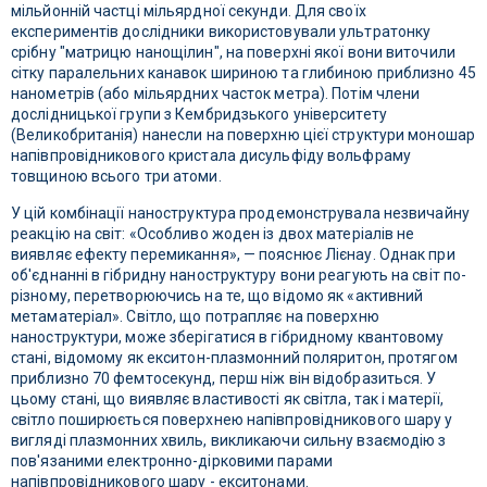
мільйонній частці мільярдної секунди. Для своїх
експериментів дослідники використовували ультратонку
срібну "матрицю нанощілин", на поверхні якої вони виточили
сітку паралельних канавок шириною та глибиною приблизно 45
нанометрів (або мільярдних часток метра). Потім члени
дослідницької групи з Кембридзького університету
(Великобританія) нанесли на поверхню цієї структури моношар
напівпровідникового кристала дисульфіду вольфраму
товщиною всього три атоми.
У цій комбінації наноструктура продемонструвала незвичайну
реакцію на світ: «Особливо жоден із двох матеріалів не
виявляє ефекту перемикання», — пояснює Лієнау. Однак при
об'єднанні в гібридну наноструктуру вони реагують на світ по-
різному, перетворюючись на те, що відомо як «активний
метаматеріал». Світло, що потрапляє на поверхню
наноструктури, може зберігатися в гібридному квантовому
стані, відомому як екситон-плазмонний поляритон, протягом
приблизно 70 фемтосекунд, перш ніж він відобразиться. У
цьому стані, що виявляє властивості як світла, так і матерії,
світло поширюється поверхнею напівпровідникового шару у
вигляді плазмонних хвиль, викликаючи сильну взаємодію з
пов'язаними електронно-дірковими парами
напівпровідникового шару - екситонами.