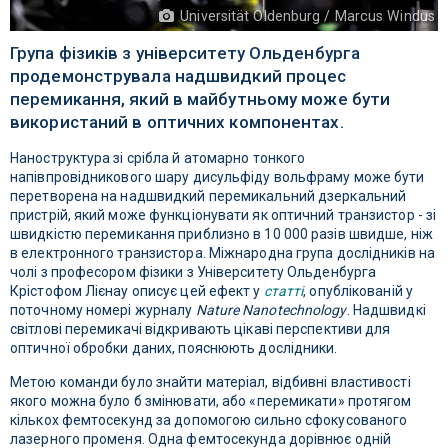
Universität Oldenburg / Marcus Windus
Група фізиків з університету Ольденбурга
продемонструвала надшвидкий процес
перемикання, який в майбутньому може бути
використаний в оптичних компонентах.
Наноструктура зі срібла й атомарно тонкого
напівпровідникового шару дисульфіду вольфраму може бути
перетворена на надшвидкий перемикальний дзеркальний
пристрій, який може функціонувати як оптичний транзистор - зі
швидкістю перемикання приблизно в 10 000 разів швидше, ніж
в електронного транзистора. Міжнародна група дослідників на
чолі з професором фізики з Університету Ольденбурга
Крістофом Лієнау описує цей ефект у
статті
, опублікованій у
поточному номері журналу
Nature Nanotechnology
. Надшвидкі
світлові перемикачі відкривають цікаві перспективи для
оптичної обробки даних, пояснюють дослідники.
Метою команди було знайти матеріал, відбивні властивості
якого можна було б змінювати, або «перемикати» протягом
кількох фемтосекунд за допомогою сильно сфокусованого
лазерного променя. Одна фемтосекунда дорівнює одній