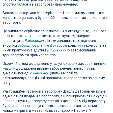
спостерігалася й в аеропортах призначення.
Аналогічна картина спостерігалася і з частинками сажі. Їхня
концентрація також була найбільшою, коли літак знаходився в
аеропорту.
Це викликає серйозне занепокоєння з огляду на те, що цього
року кількість авіапасажирів, як очікується, вперше
перевищить
5 мільярдів
. Літаки залишаються відносно
високим
забруднювальним фактором
довкілля, і контроль за
ними практично відсутній
у порівнянні
з автомобільним
транспортом та промисловістю.
Окремий огляд досліджень у галузі охорони здоров'я виявив
недолік
досліджень впливу забруднення повітря, яким
дихають понад
2 мільйони
цивільних осіб та
військовослужбовців, які працюють в аеропортах по всьому
світу.
Ультрадрібні частинки з аеропорту Шарль де Голль не тільки
вдихаються людьми в аеропорту, а й поширюються на сусідні
населені пункти.
Концентрація
на відстані 1 км від аеропорту
була аналогічна концентрації, що спостерігається всього за
кілька метрів від жвавої кільцевої дороги Парижа. У