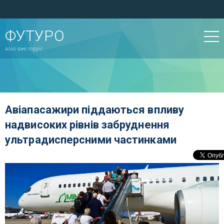
ФУТУРО
воно вже поруч!
Авіапасажири піддаються впливу
надвисоких рівнів забруднення
ультрадисперсними частинками