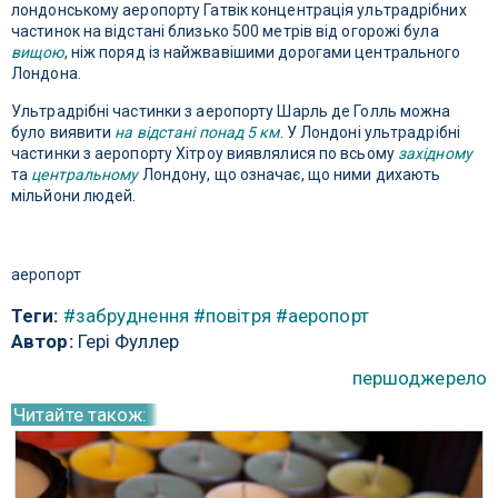
лондонському аеропорту Гатвік концентрація ультрадрібних
частинок на відстані близько 500 метрів від огорожі була
вищою
, ніж поряд із найжвавішими дорогами центрального
Лондона.
Ультрадрібні частинки з аеропорту Шарль де Голль можна
було виявити
на відстані понад 5 км
. У Лондоні ультрадрібні
частинки з аеропорту Хітроу виявлялися по всьому
західному
та
центральному
Лондону, що означає, що ними дихають
мільйони людей.
аеропорт
Теги:
#забруднення
#повітря
#аеропорт
Автор:
Гері Фуллер
першоджерело
Читайте також: