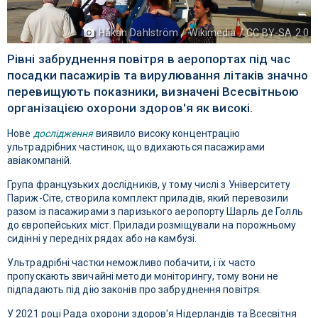
Håkan Dahlström / Wikimedia / CC BY-SA 2.0
Рівні забруднення повітря в аеропортах під час
посадки пасажирів та вирулювання літаків значно
перевищують показники, визначені Всесвітньою
організацією охорони здоров'я як високі.
Нове
дослідження
виявило високу концентрацію
ультрадрібних частинок, що вдихаються пасажирами
авіакомпаній.
Група французьких дослідників, у тому числі з Університету
Париж-Сіте, створила комплект приладів, який перевозили
разом із пасажирами з паризького аеропорту Шарль де Голль
до європейських міст. Прилади розміщували на порожньому
сидінні у передніх рядах або на камбузі.
Ультрадрібні частки неможливо побачити, і їх часто
пропускають звичайні методи моніторингу, тому вони не
підпадають під дію законів про забруднення повітря.
У 2021 році Рада охорони здоров'я Нідерландів та Всесвітня