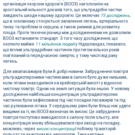
організація охорони здоров'я (ВООЗ) наголосили на
зростальній кількості доказів того, що ультрадрібні частки
завдають шкоди нашому здоров'ю. Це включає
75 досліджень
,
що в основному стосуються запалення легень, артеріального
тиску та проблем із серцем, а також ризиків для розвитку
плода. Проте технічні різниці між дослідженнями не дозволили
ВООЗ встановити стандарт. З того часу дослідження, що
охопило майже
11 мільйонів людей
у ​​Нідерландах, показало,
що вплив ультрадрібних частинок протягом кількох років
пов'язаний із передчасною смертю, у тому числі від раку
легень.
Для авіапасажирів були й добрі новини. Забруднення повітря
ультрадисперсними частинками в салоні було дуже низьким,
коли літаки знаходилися на крейсерській висоті у відносно
чистому повітрі. Однак на землі ситуація була іншою. У новому
дослідженні найбільша концентрація ультрадисперсних
частинок була зафіксована під час посадки пасажирів та під
час рулювання літака. У середньому рівні були більш ніж удвічі
вищими за ті, які ВООЗ визначає як високі. Це забруднене
повітря поступово виводилося з салону після зльоту, але
концентрація знову збільшувалася при заході на посадку,
можливо, через
високі концентрації
поблизу траєкторій
польоту та за вітром від аеропортів. Така картина