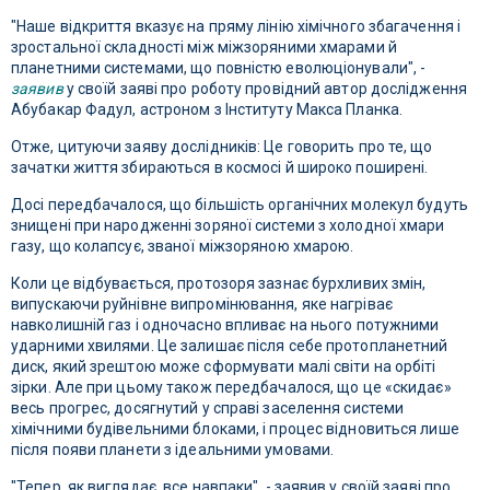
"Наше відкриття вказує на пряму лінію хімічного збагачення і
зростальної складності між міжзоряними хмарами й
планетними системами, що повністю еволюціонували", -
заявив
у своїй заяві про роботу провідний автор дослідження
Абубакар Фадул, астроном з Інституту Макса Планка.
Отже, цитуючи заяву дослідників: Це говорить про те, що
зачатки життя збираються в космосі й широко поширені.
Досі передбачалося, що більшість органічних молекул будуть
знищені при народженні зоряної системи з холодної хмари
газу, що колапсує, званої міжзоряною хмарою.
Коли це відбувається, протозоря зазнає бурхливих змін,
випускаючи руйнівне випромінювання, яке нагріває
навколишній газ і одночасно впливає на нього потужними
ударними хвилями. Це залишає після себе протопланетний
диск, який зрештою може сформувати малі світи на орбіті
зірки. Але при цьому також передбачалося, що це «скидає»
весь прогрес, досягнутий у справі заселення системи
хімічними будівельними блоками, і процес відновиться лише
після появи планети з ідеальними умовами.
"Тепер, як виглядає, все навпаки", - заявив у своїй заяві про