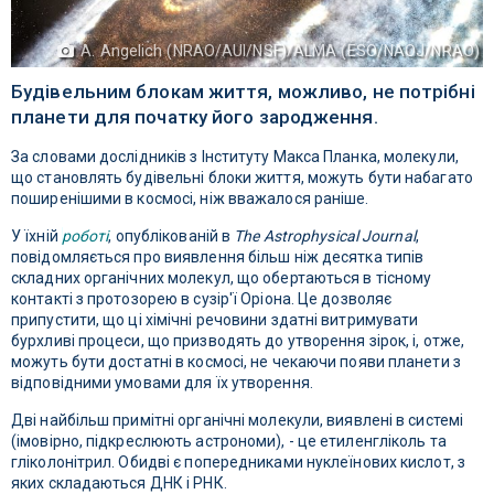
A. Angelich (NRAO/AUI/NSF)/ALMA (ESO/NAOJ/NRAO)
Будівельним блокам життя, можливо, не потрібні
планети для початку його зародження.
За словами дослідників з Інституту Макса Планка, молекули,
що становлять будівельні блоки життя, можуть бути набагато
поширенішими в космосі, ніж вважалося раніше.
У їхній
роботі
, опублікованій в
The Astrophysical Journal
,
повідомляється про виявлення більш ніж десятка типів
складних органічних молекул, що обертаються в тісному
контакті з протозорею в сузір'ї Оріона. Це дозволяє
припустити, що ці хімічні речовини здатні витримувати
бурхливі процеси, що призводять до утворення зірок, і, отже,
можуть бути достатні в космосі, не чекаючи появи планети з
відповідними умовами для їх утворення.
Дві найбільш примітні органічні молекули, виявлені в системі
(імовірно, підкреслюють астрономи), - це етиленгліколь та
гліколонітрил. Обидві є попередниками нуклеїнових кислот, з
яких складаються ДНК і РНК.