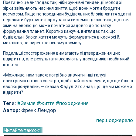
Поетично це виглядає так, ніби руйнівні тенденції молодої
зірки звільняють насіння життя, щоб вони могли бродити
космосом. Якщо попередники будівельних блоків життя здатні
пережити бурхливе формування системи, це означає, що їхня
хімічна еволюція може початися задовго до початку
формування планет. Коротко кажучи, виглядає так, що
будівельні блоки життя можуть формуватися в космосі й,
можливо, поширені по всьому космосу.
Подальші спостереження вимагають підтвердження цих
відкриттів, але результати вселяють у дослідників неабиякий
інтерес.
«Можливо, нам також потрібно вивчити інші галузі
електромагнітного спектра, щоб знайти молекули, що ще більш
еволюціонували», — сказав Фадул. Хто знає, що ще ми можемо
відкрити?
Теги:
#Земля
#життя
#походження
Автор:
Френк Лендор
першоджерело
Читайте також: