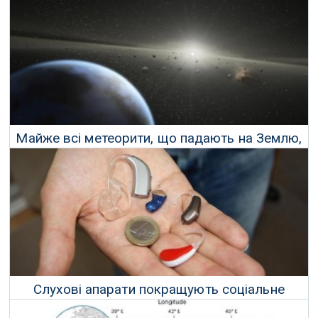
Майже всі метеорити, що падають на Землю,
походять з трьох місць
25 Жовтня 2024 р.
Слухові апарати покращують соціальне
життя