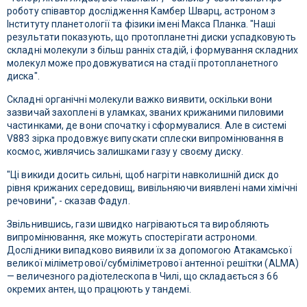
роботу співавтор дослідження Камбер Шварц, астроном з
Інституту планетології та фізики імені Макса Планка. "Наші
результати показують, що протопланетні диски успадковують
складні молекули з більш ранніх стадій, і формування складних
молекул може продовжуватися на стадії протопланетного
диска".
Складні органічні молекули важко виявити, оскільки вони
зазвичай захоплені в уламках, званих крижаними пиловими
частинками, де вони спочатку і сформувалися. Але в системі
V883 зірка продовжує випускати сплески випромінювання в
космос, живлячись залишками газу у своєму диску.
"Ці викиди досить сильні, щоб нагріти навколишній диск до
рівня крижаних середовищ, вивільняючи виявлені нами хімічні
речовини", - сказав Фадул.
Звільнившись, гази швидко нагріваються та виробляють
випромінювання, яке можуть спостерігати астрономи.
Дослідники випадково виявили їх за допомогою Атакамської
великої міліметрової/субміліметрової антенної решітки (ALMA)
— величезного радіотелескопа в Чилі, що складається з 66
окремих антен, що працюють у тандемі.