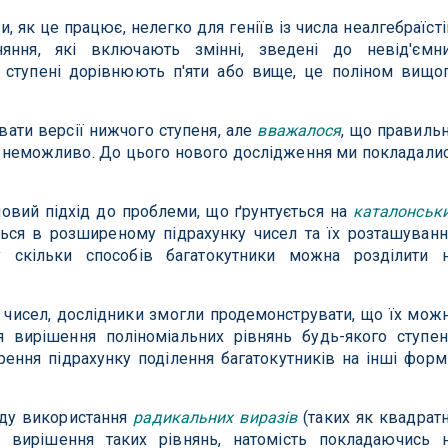
ти, як це працює, нелегко для геніїв із числа неалгебраїсті
яння, які включають змінні, зведені до невід'ємн
і ступені дорівнюють п'яти або вище, це поліном вищо
вати версії нижчого ступеня, але
вважалося
, що правиль
я неможливо. До цього нового дослідження ми покладали
новий підхід до проблеми, що ґрунтується на
каталонськ
ться в розширеному підрахунку чисел та їх розташуванн
у скільки способів багатокутники можна розділити 
чисел, дослідники змогли продемонструвати, що їх мож
 вирішення поліноміальних рівнянь будь-якого ступен
ння підрахунку поділення багатокутників на інші форм
оду використання
радикальних виразів
(таких як квадрат
я вирішення таких рівнянь, натомість покладаючись 