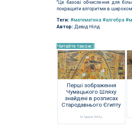
"Це базові обчислення для біл
покращити алгоритми в широкому 
Теги:
#математика
#алгебра
#м
Автор:
Девід Нілд
Читайте також:
Перші зображення
Чумацького Шляху
знайдені в розписах
Стародавнього Єгипту
02 Травня 2025 р.