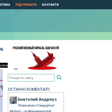
ІТИКА
ПІДТРИМАТИ
КОНТАКТИ
ч
ОСТАННІ КОМЕНТАРІ
Анатолий Андреус
Лагранжіан Стандартної
Моделі - це феноменологія