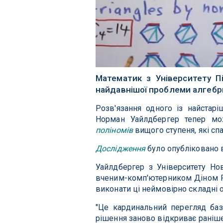
Математик з Університету П
найдавнішої проблеми алгебри
Розв'язання одного із найстарі
Норман Уайлдбергер тепер мо
поліномів
вищого ступеня, які сп
Дослідження
було опубліковано 
Уайлдбергер з Університету Но
вченим-комп'ютерником Діном Ру
виконати ці неймовірно складні 
"Це кардинальний перегляд баз
рішення заново відкриває раніше 