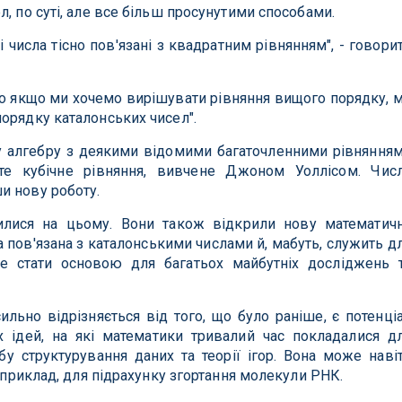
л, по суті, але все більш просунутими способами.
і числа тісно пов'язані з квадратним рівнянням", - говори
 що якщо ми хочемо вирішувати рівняння вищого порядку, 
орядку каталонських чисел".
у алгебру з деякими відомими багаточленними рівняння
те кубічне рівняння, вивчене Джоном Уоллісом. Чис
и нову роботу.
илися на цьому. Вони також відкрили нову математич
а пов'язана з каталонськими числами й, мабуть, служить д
 стати основою для багатьох майбутніх досліджень 
сильно відрізняється від того, що було раніше, є потенці
 ідей, на які математики тривалий час покладалися д
бу структурування даних та теорії ігор. Вона може наві
наприклад, для підрахунку згортання молекули РНК.