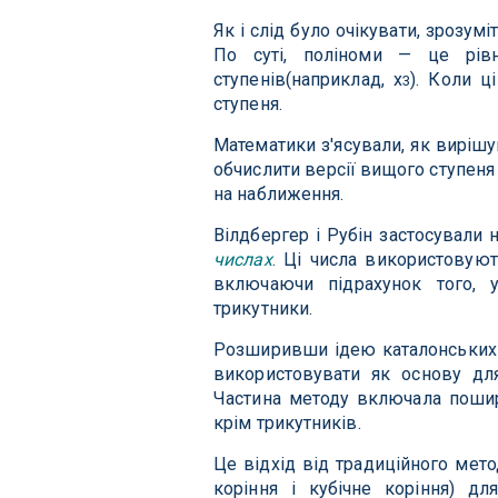
Як і слід було очікувати, зрозумі
По суті, поліноми — це рівн
ступенів(наприклад, x
). Коли ц
3
ступеня.
Математики з'ясували, як вирішу
обчислити версії вищого ступен
на наближення.
Вілдбергер і Рубін застосували 
числах
. Ці числа використовую
включаючи підрахунок того, 
трикутники.
Розширивши ідею каталонських 
використовувати як основу для
Частина методу включала пошире
крім трикутників.
Це відхід від традиційного мет
коріння і кубічне коріння) дл