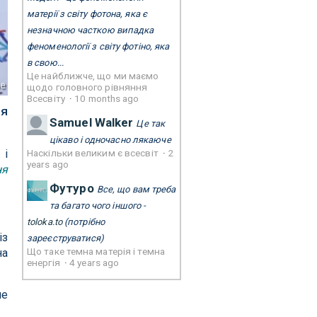
матерії з світу фотона, яка є
незначною часткою випадка
феноменології з світу фотіно, яка
в свою...
Це найближче, що ми маємо
be
щодо головного рівняння
Всесвіту
·
10 months ago
ня
Samuel Walker
Це так
цікаво і одночасно лякаюче
Наскільки великим є всесвіт
·
2
 і
years ago
ня
Футуро
Все, що вам треба
та багато чого іншого -
toloka.to
(потрібно
із
зареєструватися)
Що таке темна матерія і темна
на
енергія
·
4 years ago
ше