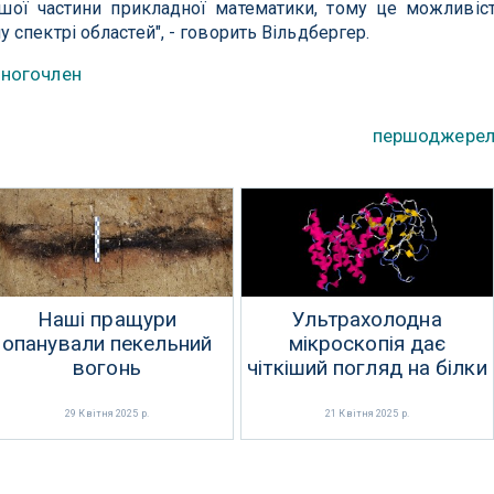
ьшої частини прикладної математики, тому це можливіс
спектрі областей", - говорить Вільдбергер.
ногочлен
першоджере
Наші пращури
Ультрахолодна
опанували пекельний
мікроскопія дає
вогонь
чіткіший погляд на білки
29 Квітня 2025 р.
21 Квітня 2025 р.