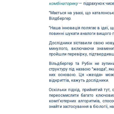
комбінаторику
— підрахунок чисе
"Мається на увазі, що каталонськ
Вілдбергер.
"Наша інновація полягає в ідеї,
повинні шукати аналоги вищого п
Дослідники зіставили свою нов
минулого, включаючи знамени
пройшли перевірку, підтвердивш
Вільдбергер та Рубін не зупин
структуру під назвою "жеода", як
них основою. Ця «жеода» може
відкриттів, кажуть дослідники.
Оскільки підхід, прийнятий тут, 
переосмислити багато ключових
комп'ютерних алгоритмів, спосо
знайти застосування в біології, 