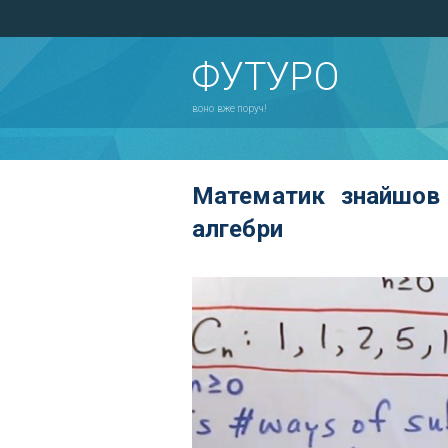
ФУТУРО
воно вже поруч!
Математик знайшов 
алгебри