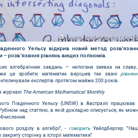
Insights into Mathematics / YouTu
івденного Уельсу відкрив новий метод розв'язан
 – розв'язання рівнянь вищих поліномів.
ших алгебраїчних завдань — непогана заявка на славу,
же це зробити: математик вирішив так звані
рівнян
антеличували експертів протягом майже 200 років.
в журналі
The American Mathematical Monthly
.
вого Південного Уельсу (UNSW) в Австралії працював 
біном над статтею, в якій докладно описується, як мож
обчислення.
ового розділу в алгебрі", -
говорить
Уайлдбергер. "На
закриту сторінку в історії математики".