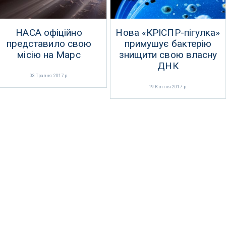
НАСА офіційно
Нова «КРІСПР-пігулка»
представило свою
примушує бактерію
місію на Марс
знищити свою власну
ДНК
03 Травня 2017 р.
19 Квітня 2017 р.