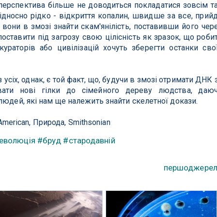
 перспектива більше не доводиться покладатися зовсім т
дносно рідко - відкриття копалин, швидше за все, прий
и вони в змозі знайти скам'янілість, поставивши його чер
ставити під загрозу свою цілісність як зразок, що роби
ураторів або цивілізацій хочуть зберегти останки сво
сіх, однак, є той факт, що, будучи в змозі отримати ДНК 
авати нові гілки до сімейного дереву людства, даю
людей, які нам ще належить знайти скелетної докази.
c American, Природа, Smithsonian
еволюція
#бруд
#стародавній
першоджере