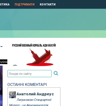
ІТИКА
ПІДТРИМАТИ
КОНТАКТИ
-
ОСТАННІ КОМЕНТАРІ
Анатолий Андреус
Лагранжіан Стандартної
Моделі - це феноменологія