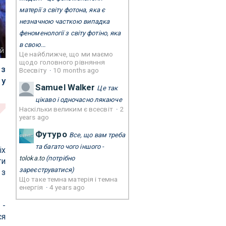
матерії з світу фотона, яка є
незначною часткою випадка
феноменології з світу фотіно, яка
в свою...
ей
Це найближче, що ми маємо
щодо головного рівняння
 з
Всесвіту
·
10 months ago
 у
Samuel Walker
Це так
цікаво і одночасно лякаюче
Наскільки великим є всесвіт
·
2
years ago
Футуро
Все, що вам треба
та багато чого іншого -
іх
toloka.to
(потрібно
ти
зареєструватися)
 з
Що таке темна матерія і темна
енергія
·
4 years ago
 -
ся