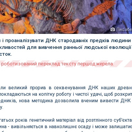
Піксаб
 і проаналізувати ДНК стародавніх предків людини
ожливостей для вивчення ранньої людської еволюції
сток.
били великий прорив в секвенування ДНК наших древн
окладаються на копітку роботу і чистої удачі, щоб розкри
редників, нова методика дозволила вченим вивести ДНК
у.
атьох років генетичний матеріал від розтлінного суб'єкта
ина - вивільняється в навколишнє осаду і може залишати