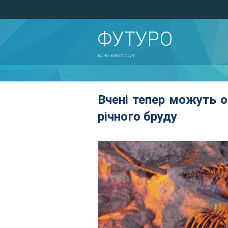
ФУТУРО
воно вже поруч!
Вчені тепер можуть 
річного бруду