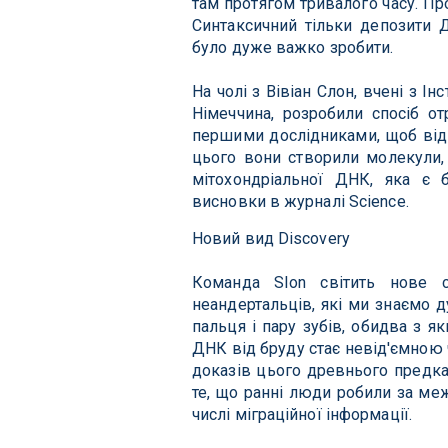
там протягом тривалого часу.
Про
Синтаксичний тільки депозити 
було дуже важко зробити.
На чолі з Вівіан Слон, вчені з І
Німеччина, розробили спосіб о
першими дослідниками, щоб ві
цього вони створили молекули, 
мітохондріальної ДНК, яка є
висновки в журналі Science.
Новий вид Discovery
Команда Slon світить нове 
неандертальців, які ми знаємо 
пальця і ​​пару зубів, обидва з
ДНК від бруду стає невід'ємною 
доказів цього древнього предка
те, що ранні люди робили за меж
числі міграційної інформації.