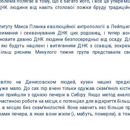
блема полягає в тому, що є багато його, і все це уперемі
ДНК людини від навіть столової ложки бруду традицій
нституту Макса Планка еволюційної антропології в Лейпциг
тримання і секвенування ДНК цих родовищ, і тепер во
дновити давню ДНК людини безпосередньо від осаду.
Д
які будуть націлені і витяганням ДНК з ссавців, зокре
 більш рясним.
Минулого тижня група представила св
світло на Денисовском людей, кузен наших предк
дуже мало.
До сих пір вчені тільки одужав скам'янілі кіст
 яких прийшли з однією печери в Сибіру.
Якщо метод аналі
частиною роботи на місця, є потенціал для відкриття біль
 в місцях без скам'янілостей.
Вона навчить нас більше п
ами печери, в яких вони жили (і, мабуть, померли), в то