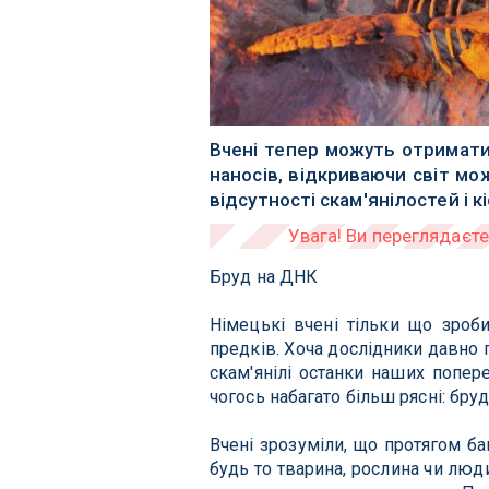
Вчені тепер можуть отримати
наносів, відкриваючи світ м
відсутності скам'янілостей і кі
Бруд на ДНК
Німецькі вчені тільки що зро
предків.
Хоча дослідники давно п
скам'янілі останки наших попе
чогось набагато більш рясні: бруд
Вчені зрозуміли, що протягом баг
будь то тварина, рослина чи люд