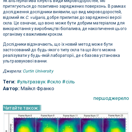
Як альтернатива існують види мікроводоростей, які
притягуються до позитивно заряджених поверхонь. В рамках
дослідження дослідники виявили, що вид мікроводоростей,
відомий як
C. vulgaris
, добре прилипає до зарядженої версії
скла. Це означає, що воно може бути добрим матеріалом для
використання у виробництві біопалива, де накопичення цього
організму є важливим кроком.
Дослідники відзначають, що їх новий метод може бути
застосований до будь-якого типу скла та що його можна
реалізувати у будь-якій лабораторії, де є базова установка
ультразвукової ванни.
Джерела:
Curtin University
Теги:
#ультразвук
#скло
#сіль
Автор:
Майкл Франко
першоджерело
Читайте також: