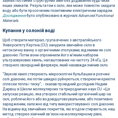
зазнає постійних структурних змін без додавання будь-яких
інших хімікатів. Результатом є скло, яке може повністю скидати
воду або бути просоченим позитивним електричним зарядом.
Дослідження
було опубліковано в журналі
Advanced Functional
Materials
.
Купання у солоній воді
Щоб створити матеріал, група вчених з австралійського
Університету Кертіна (CU) занурила звичайне скло в
нетоксичну ванну з органічними сполуками, відомими як солі
діазонію. Потім вони опромінили його м'яким набором
ультразвукових хвиль, налаштованих на частоту 24 кГц. Це
створило своєрідний феєрверк, який назавжди змінив скло.
"Звукові хвилі створюють мікроскопічні бульбашки в розчині
солі діазонію, які потім швидко руйнуються, створюючи крихітні
сплески тепла і тиску", - сказав провідний дослідник Надим
Дарвіш зі Школи молекулярних та природничих наук CU. «Це
запускає реакцію, яка утворює стабільний органічний шар на
склі, роблячи його або водовідштовхувальним, або позитивно
зарядженим, залежно від типу використовуваної солі діазонію.
На відміну від звичайних покриттів, які згодом стираються, наш
метод створює хімічний зв'язок на молекулярному рівні,