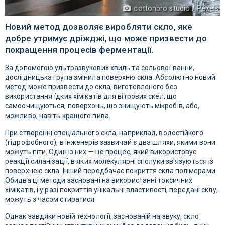
cottonbro studio / Pexels
Новий метод дозволяє виробляти скло, яке
добре утримує дріжджі, що може призвести до
покращення процесів ферментації.
За допомогою ультразвукових хвиль та сольової ванни,
дослідницька група змінила поверхню скла. Абсолютно новий
метод може призвести до скла, виготовленого без
використання їдких хімікатів для вітрових скел, що
самоочищуються, поверхонь, що знищують мікробів, або,
можливо, навіть кращого пива.
При створенні спеціального скла, наприклад, водостійкого
(гідрофобного), в інженерів зазвичай є два шляхи, якими вони
можуть піти. Один із них — це процес, який використовує
реакції силанізації, в яких молекулярні сполуки зв'язуються із
поверхнею скла. Інший передбачає покриття скла полімерами.
Обидва ці методи засновані на використанні токсичних
хімікатів, і у разі покриттів унікальні властивості, передані склу,
можуть з часом стиратися.
Однак завдяки новій технології, заснованій на звуку, скло