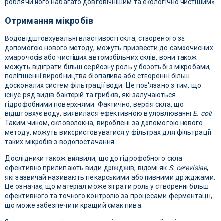
роблячи його набагато довговічнішим та екологічно чистішим».
Отримання мікробів
Водовідштовхувальні властивості скла, створеного за
допомогою нового методу, можуть призвести до самоочисних
хмарочосів або чистіших автомобільних склів, вони також
можуть відіграти більш серйозну роль у боротьбі з мікробами,
поліпшенні виробництва біопалива або створенні більш
досконалих систем фільтрації води. Це пов'язано з тим, що
існує ряд видів бактерій та грибків, які залучаються
гідрофобними поверхнями. Фактично, версія скла, що
відштовхує воду, виявилася ефективною в уловлюванні
E. coli
.
Таким чином, скловолокна, вироблені за допомогою нового
методу, можуть використовуватися у фільтрах для фільтрації
таких мікробів з водопостачання.
Дослідники також виявили, що до гідрофобного скла
ефективно прилипають види дріжджів, відомі як
S. cerevisiae
,
які зазвичай називають пекарськими або пивними дріжджами.
Це означає, що матеріал може зіграти роль у створенні більш
ефективного та точного контролю за процесами ферментації,
що може забезпечити кращий смак пива.