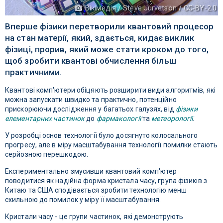
Вікімедія / Steve Jurvetson / CC-BY-2.0
Вперше фізики перетворили квантовий процесор
на стан матерії, який, здається, кидає виклик
фізиці, прорив, який може стати кроком до того,
щоб зробити квантові обчислення більш
практичними.
Квантові комп'ютери обіцяють розширити види алгоритмів, які
можна запускати швидко та практично, потенційно
прискорюючи дослідження у багатьох галузях, від
фізики
елементарних частинок
до
фармакології
та
метеорології
.
У розробці основ технології було досягнуто колосального
прогресу, але в міру масштабування технології помилки стають
серйозною перешкодою.
Експериментально змусивши квантовий комп'ютер
поводитися як надійна форма кристала часу, група фізиків з
Китаю та США сподівається зробити технологію менш
схильною до помилок у міру її масштабування.
Кристали часу - це групи частинок, які демонструють