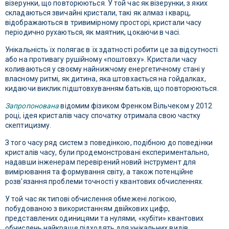
візерунки, що повторюються. У той час як візерунки, з яких
складаються звичайні кристали, такі як алмаз і кварц,
відображаються в тривимірному просторі, кристали часу
періодично рухаються, як маятник, цокаючи в часі.
Унікальність їх полягає в їх здатності робити це за відсутності
або на противагу рушійному «поштовху». Кристали часу
коливаються у своєму найнижчому енергетичному стані у
власному ритмі, як дитина, яка штовхається на гойдалках,
кидаючи виклик підштовхуванням батьків, що повторюються.
Запропонована
відомим фізиком Френком Вільчеком у 2012
році, ідея кристалів часу спочатку отримала свою частку
скептицизму.
З того часу ряд систем з поведінкою, подібною до поведінки
кристалів часу, були продемонстровані експериментально,
надавши інженерам перевірений новий інструмент для
вимірювання та формування світу, а також потенційне
розв'язання проблеми точності у квантових обчисленнях.
У той час як типові обчислення обмежені логікою,
побудованою з використанням двійкових цифр,
представлених одиницями та нулями, «кубіти» квантових
обчислень найкраще підходять для унікальних видів