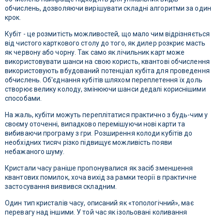
обчислень, дозволяючи вирішувати складні алгоритми за один
крок.
Кубіт - це розмитість можливостей, що мало чим відрізняється
від чистого карткового столу до того, як дилер розкриє масть
як червону або чорну. Так само як лічильник карт може
використовувати шанси на свою користь, квантові обчислення
використовують вбудований потенціал кубіта для проведення
обчислень. Об'єднання кубітів шляхом переплетення їх доль
створює велику колоду, змінюючи шанси дедалі кориснішими
способами.
На жаль, кубіти можуть переплітатися практично з будь-чим у
своєму оточенні, випадково перемішуючи нові карти та
вибиваючи програму з гри. Розширення колоди кубітів до
необхідних тисяч різко підвищує можливість появи
небажаного шуму.
Кристали часу раніше пропонувалися як засіб зменшення
квантових помилок, хоча вихід за рамки теорії в практичне
застосування виявився складним.
Один тип кристалів часу, описаний як «топологічний», має
перевагу над іншими. У той час як ізольовані коливання