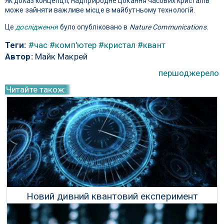
Як доказ концепції, надприродне цокання часових кристалів
може зайняти важливе місце в майбутньому технологій.
Це
дослідження
було опубліковано в
Nature Communications
.
Теги:
#час
#комп'ютер
#кристал
#квант
Автор:
Майк Макрей
першоджерело
Читайте також:
Новий дивний квантовий експеримент
підозріло схожий на подорож у часі