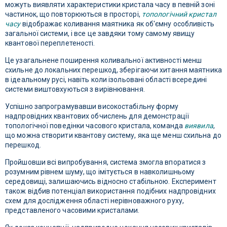
можуть виявляти характеристики кристала часу в певній зоні
частинок, що повторюються в просторі,
топологічний кристал
часу
відображає коливання маятника як об'ємну особливість
загальної системи, і все це завдяки тому самому явищу
квантової переплетеності.
Це узагальнене поширення коливальної активності менш
схильне до локальних перешкод, зберігаючи хитання маятника
в ідеальному русі, навіть коли ізольовані області всередині
системи виштовхуються з вирівнювання.
Успішно запрограмувавши високостабільну форму
надпровідних квантових обчислень для демонстрації
топологічної поведінки часового кристала, команда
виявила
,
що можна створити квантову систему, яка ще менш схильна до
перешкод.
Пройшовши всі випробування, система змогла впоратися з
розумним рівнем шуму, що імітується в навколишньому
середовищі, залишаючись відносно стабільною. Експеримент
також відбив потенціал використання подібних надпровідних
схем для дослідження області нерівноважного руху,
представленого часовими кристалами.