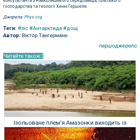
консультанта з навколишнього середовища, сільського
господарства та геології Хенні Гершеля.
Джерела:
Phys.org
Теги:
#ліс
#Антарктида
#дощ
Автор:
Віктор Тангерманн
першоджерело
Читайте також:
Ізольоване плем'я Амазонки виходить із
тропічного лісу