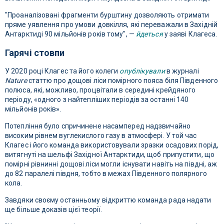
"Проаналізовані фрагменти бурштину дозволяють отримати
пряме уявлення про умови довкілля, які переважали в Західній
Антарктиді 90 мільйонів років тому", —
йдеться
у заяві Клагеса.
Гарячі стовпи
У 2020 році Клагес та його колеги
опублікували
в журналі
Nature
статтю про дощові ліси помірного пояса біля Південного
полюса, які, можливо, процвітали в середині крейдяного
періоду, «одного з найтепліших періодів за останні 140
мільйонів років».
Потепління було спричинене насамперед надзвичайно
високим рівнем вуглекислого газу в атмосфері. У той час
Клагес і його команда використовували зразки осадових порід,
витягнуті на шельфі Західної Антарктиди, щоб припустити, що
помірні рівнинні дощові ліси могли існувати навіть на півдні, аж
до 82 паралелі півдня, тобто в межах Південного полярного
кола.
Завдяки своєму останньому відкриттю команда рада надати
ще більше доказів цієї теорії.