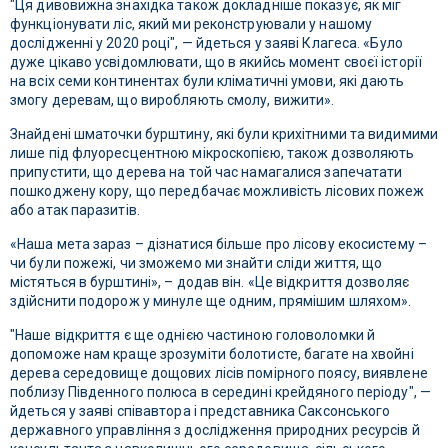
"Ця дивовижна знахідка також докладніше показує, як міг
функціонувати ліс, який ми реконструювали у нашому
дослідженні у 2020 році", — йдеться у заяві Клагеса. «Було
дуже цікаво усвідомлювати, що в якийсь момент своєї історії
на всіх семи континентах були кліматичні умови, які дають
змогу деревам, що виробляють смолу, вижити».
Знайдені шматочки бурштину, які були крихітними та видимими
лише під флуоресцентною мікроскопією, також дозволяють
припустити, що дерева на той час намагалися запечатати
пошкоджену кору, що передбачає можливість лісових пожеж
або атак паразитів.
«Наша мета зараз – дізнатися більше про лісову екосистему –
чи були пожежі, чи зможемо ми знайти сліди життя, що
містяться в бурштині», – додав він. «Це відкриття дозволяє
здійснити подорож у минуле ще одним, прямішим шляхом».
"Наше відкриття є ще однією частиною головоломки й
допоможе нам краще зрозуміти болотисте, багате на хвойні
дерева середовище дощових лісів помірного поясу, виявлене
поблизу Південного полюса в середині крейдяного періоду", —
йдеться у заяві співавтора і представника Саксонського
державного управління з дослідження природних ресурсів й