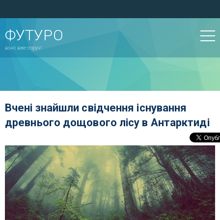
ФУТУРО
воно вже поруч!
Вчені знайшли свідчення існування
древнього дощового лісу в Антарктиді