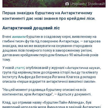
Unsplash / Stockvault
Перша знахідка бурштину на Антарктичному
континенті дає нові знання про крейдяні ліси.
Антарктичний дощовий ліс
Вчені
виявили
бурштин в осадовому керні, виявленому на
глибині тисяч футів під поверхнею Антарктиди, — загадкова
знахідка, яка може вказувати на існування стародавніх
дощових лісів помірного поясу в замороженому регіоні,
датованих крейдяним періодом близько 90 мільйонів років
тому.
У новій
статті
, опублікованій у журналі «
Антарктична наука
»,
група під керівництвом дослідника історії льоду та клімату
Інституту Альфреда Вегенера Йоганна Клагеса докладно
описала «перше відкриття антарктичної викопної смоли».
"На цей момент родовища бурштину описані на всіх
континентах, крім Антарктиди", — йдеться у документі.
Клад, що отримав назву «бурштин Пайн-Айленда», був
виявлений неподалік моря Амундсена в західній Антарктиді.