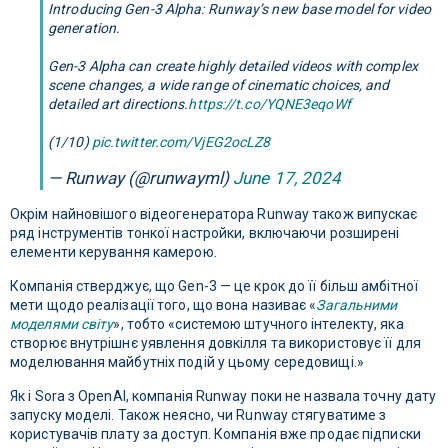
Introducing Gen-3 Alpha: Runway’s new base model for video
generation.
Gen-3 Alpha can create highly detailed videos with complex
scene changes, a wide range of cinematic choices, and
detailed art directions.
https://t.co/YQNE3eqoWf
(1/10)
pic.twitter.com/VjEG2ocLZ8
— Runway (@runwayml)
June 17, 2024
Окрім найновішого відеогенератора Runway також випускає
ряд інструментів тонкої настройки, включаючи розширені
елементи керування камерою.
Компанія стверджує, що Gen-3 — це крок до її більш амбітної
мети щодо реалізації того, що вона називає «
Загальними
моделями світу
», тобто «системою штучного інтелекту, яка
створює внутрішнє уявлення довкілля та використовує її для
моделювання майбутніх подій у цьому середовищі.»
Як і Sora з OpenAI, компанія Runway поки не назвала точну дату
запуску моделі. Також неясно, чи Runway стягуватиме з
користувачів плату за доступ. Компанія вже продає підписки