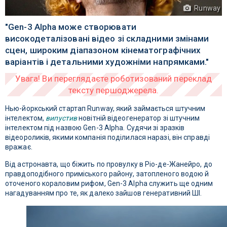
Runway
"Gen-3 Alpha може створювати
високодеталізовані відео зі складними змінами
сцен, широким діапазоном кінематографічних
варіантів і детальними художніми напрямками."
Нью-йоркський стартап Runway, який займається штучним
інтелектом,
випустив
новітній відеогенератор зі штучним
інтелектом під назвою Gen-3 Alpha. Судячи зі зразків
відеороликів, якими компанія поділилася наразі, він справді
вражає.
Від астронавта, що біжить по провулку в Ріо-де-Жанейро, до
правдоподібного приміського району, затопленого водою й
оточеного кораловим рифом, Gen-3 Alpha служить ще одним
нагадуванням про те, як далеко зайшов генеративний ШІ.