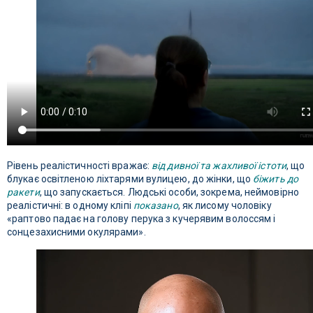
Рівень реалістичності вражає:
від дивної та жахливої ​​істоти
, що
блукає освітленою ліхтарями вулицею, до жінки, що
біжить до
ракети
, що запускається. Людські особи, зокрема, неймовірно
реалістичні: в одному кліпі
показано
, як лисому чоловіку
«раптово падає на голову перука з кучерявим волоссям і
сонцезахисними окулярами».