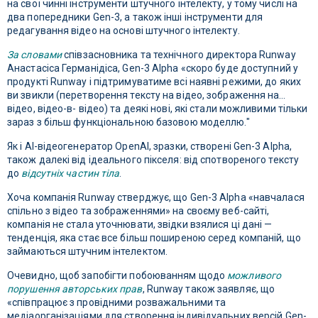
на свої чинні інструменти штучного інтелекту, у тому числі на
два попередники Gen-3, а також інші інструменти для
редагування відео на основі штучного інтелекту.
За словами
співзасновника та технічного директора Runway
Анастасіса Германідіса, Gen-3 Alpha «скоро буде доступний у
продукті Runway і підтримуватиме всі наявні режими, до яких
ви звикли (перетворення тексту на відео, зображення на…
відео, відео-в- відео) та деякі нові, які стали можливими тільки
зараз з більш функціональною базовою моделлю."
Як і AI-відеогенератор OpenAI, зразки, створені Gen-3 Alpha,
також далекі від ідеального пікселя: від спотвореного тексту
до
відсутніх частин тіла
.
Хоча компанія Runway стверджує, що Gen-3 Alpha «навчалася
спільно з відео та зображеннями» на своєму веб-сайті,
компанія не стала уточнювати, звідки взялися ці дані —
тенденція, яка стає все більш поширеною серед компаній, що
займаються штучним інтелектом.
Очевидно, щоб запобігти побоюванням щодо
можливого
порушення авторських прав
, Runway також заявляє, що
«співпрацює з провідними розважальними та
медіаорганізаціями для створення індивідуальних версій Gen-