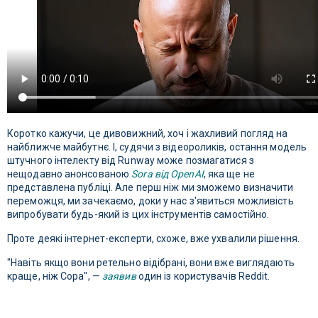
Коротко кажучи, це дивовижний, хоч і жахливий погляд на
найближче майбутнє. І, судячи з відеороликів, остання модель
штучного інтелекту від Runway може позмагатися з
нещодавно анонсованою
Sora від OpenAI
, яка ще не
представлена ​​публіці. Але перш ніж ми зможемо визначити
переможця, ми зачекаємо, доки у нас з'явиться можливість
випробувати будь-який із цих інструментів самостійно.
Проте деякі інтернет-експерти, схоже, вже ухвалили рішення.
"Навіть якщо вони ретельно відібрані, вони вже виглядають
краще, ніж Сора", —
заявив
один із користувачів Reddit.