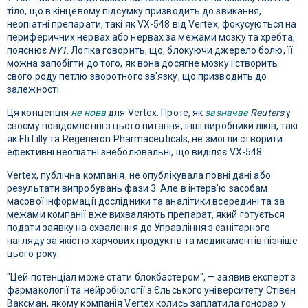
тіло, що в кінцевому підсумку призводить до звикання,
неопіатні препарати, такі як VX-548 від Vertex, фокусуються на
периферичних нервах або нервах за межами мозку та хребта,
пояснює
NYT
. Логіка говорить, що, блокуючи джерело болю, її
можна запобігти до того, як вона досягне мозку і створить
свого роду петлю зворотного зв'язку, що призводить до
залежності.
Ця концепція
не нова
для Vertex. Проте, як
зазначає
Reuters
у
своєму повідомленні з цього питання, інші виробники ліків, такі
як Eli Lilly та Regeneron Pharmaceuticals, не змогли створити
ефективні неопіатні знеболювальні, що виділяє VX-548.
Vertex, публічна компанія, не опублікувала повні дані або
результати випробувань фази 3. Але в інтерв'ю засобам
масової інформації дослідники та аналітики всередині та за
межами компанії вже вихваляють препарат, який готується
подати заявку на схвалення до Управління з санітарного
нагляду за якістю харчових продуктів та медикаментів пізніше
цього року.
"Цей потенціал може стати блокбастером", — заявив експерт з
фармакології та нейробіології з Єльського університету Стівен
Ваксман, якому компанія Vertex колись заплатила гонорар у