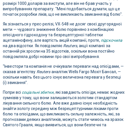
розмірі 1000 доларів за виступи, але він не брав участь у
випробуваннях препарату. "Мені подобається думати, що це
початок розробки ліків, що не викликають звикання від болю".
Як зізнається у прес-релізі, VX-548 не досяг своєї другорядної
мети — чудового зниження болю порівняно з комбінацією
опіоїдного гідрокодону та безрецептурної таблетки
ацетамінофену, але вартість акцій компанії, проте,
підскочила
на два відсотки. Як повідомляє
Reuters
, акції компанії за
останній рік зросли на 35 відсотків, оскільки вона постійно
повідомляла добрі новини про свої випробування.
"Інвестори та компанія не очікували переваги над опіоїдами, —
сказав агентству
Reuters
аналітик Wells Fargo Мохіт Бансал, —
оскільки навіть без цього існує величезна перевага у безпеці
(і) звикання".
Попри всі
соціальні збитки
, які завдають опіоїди, немає жодних
сумнівів у тому, що вони залишаються золотим стандартом
лікування сильного болю. Але вже давно існує необхідність
знайти золоту середину між безрецептурними ліками проти
болю та опіоїдами, що викликають сильну залежність, які, за
прогнозами деяких аналітиків, можуть стати чимось на зразок
Святого Грааля, якщо виявиться, що вони безпечні та