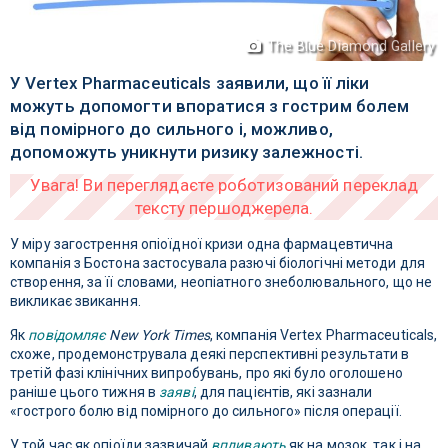
The Blue Diamond Gallery
У Vertex Pharmaceuticals заявили, що її ліки
можуть допомогти впоратися з гострим болем
від помірного до сильного і, можливо,
допоможуть уникнути ризику залежності.
У міру загострення опіоїдної кризи одна фармацевтична
компанія з Бостона застосувала разючі біологічні методи для
створення, за її словами, неопіатного знеболювального, що не
викликає звикання.
Як
повідомляє
New York Times
, компанія Vertex Pharmaceuticals,
схоже, продемонструвала деякі перспективні результати в
третій фазі клінічних випробувань, про які було оголошено
раніше цього тижня в
заяві
, для пацієнтів, які зазнали
«гострого болю від помірного до сильного» після операції.
У той час як опіоїди зазвичай
впливають
як на мозок, так і на