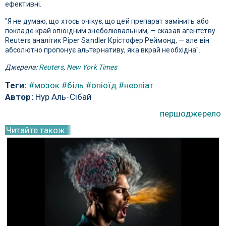
ефективні.
"Я не думаю, що хтось очікує, що цей препарат замінить або
покладе край опіоїдним знеболювальним, — сказав агентству
Reuters аналітик Piper Sandler Крістофер Реймонд, — але він
абсолютно пропонує альтернативу, яка вкрай необхідна".
Джерела:
Reuters
,
New York Times
Теги:
#мозок
#біль
#опіоїд
#неопіат
Автор:
Нур Аль-Сібай
першоджерело
Читайте також: