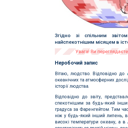
Згідно зі спільним звіт
найспекотнішим місяцем в іст
Неробочий запис
Вітаю, людство. Відповідно до
океанічних та атмосферних досл
історії людства.
Відповідно до звіту, представ
спекотнішим за будь-який інши
градуса за Фаренгейтом. Тим ча
ніж у будь-який інший липень, в
високі температури океану, а в 