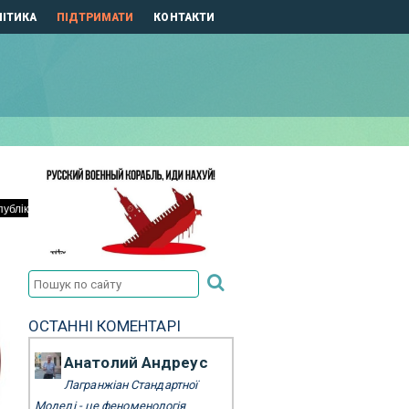
ІТИКА
ПІДТРИМАТИ
КОНТАКТИ
ОСТАННІ КОМЕНТАРІ
Анатолий Андреус
Лагранжіан Стандартної
Моделі - це феноменологія