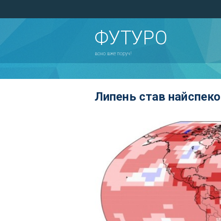
ФУТУРО
воно вже поруч!
Липень став найспеко