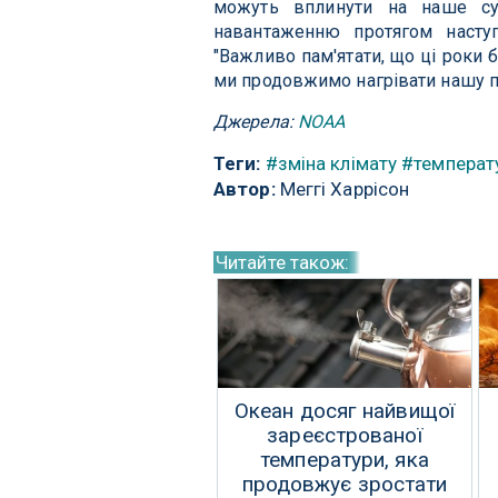
можуть вплинути на наше сус
навантаженню протягом наступ
"Важливо пам'ятати, що ці роки 
ми продовжимо нагрівати нашу п
Джерела:
NOAA
Теги:
#зміна клімату
#температ
Автор:
Меггі Харрісон
Читайте також:
Океан досяг найвищої
зареєстрованої
температури, яка
продовжує зростати