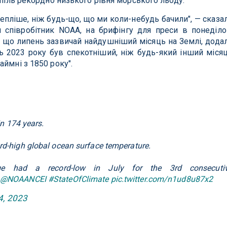
спіль рекордно низького рівня морського льоду.
тепліше, ніж будь-що, що ми коли-небудь бачили", — сказа
 співробітник NOAA, на брифінгу для преси в понеділо
, що липень зазвичай найдушніший місяць на Землі, дода
ь 2023 року був спекотніший, ніж будь-який інший міся
ймні з 1850 року".
in 174 years.
rd-high global ocean surface temperature.
e had a record-low in July for the 3rd consecuti
@NOAANCEI
#StateOfClimate
pic.twitter.com/n1ud8u87x2
4, 2023