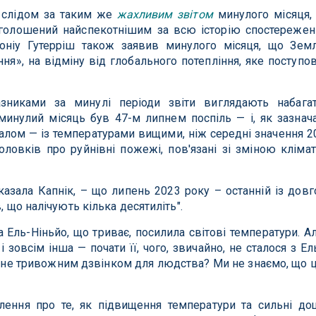
ся слідом за таким же
жахливим звітом
минулого місяця,
голошений найспекотнішим за всю історію спостережен
оніу Гутерріш також заявив минулого місяця, що Зем
ння», на відміну від глобального потепління, яке поступо
азниками за минулі періоди звіти виглядають набага
инулий місяць був 47-м липнем поспіль — і, як зазнач
алом — із температурами вищими, ніж середні значення 2
головків про руйнівні пожежі, пов'язані зі зміною клімат
казала Капнік, – що липень 2023 року – останній із довг
, що налічують кілька десятиліть".
а Ель-Ніньйо, що триває, посилила світові температури. А
 зовсім інша — почати її, чого, звичайно, не сталося з Ел
 стане тривожним дзвінком для людства? Ми не знаємо, що 
влення про те, як підвищення температури та сильні до