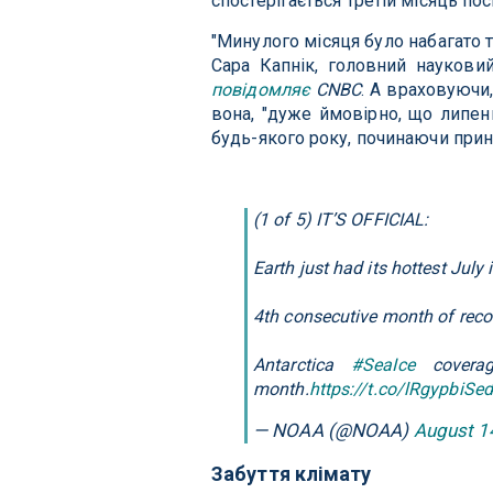
спостерігається третій місяць по
"Минулого місяця було набагато 
Сара Капнік, головний науковий
повідомляє
CNBC
. А враховуючи
вона, "дуже ймовірно, що липен
будь-якого року, починаючи прина
(1 of 5) IT’S OFFICIAL:
Earth just had its hottest July 
4th consecutive month of reco
Antarctica
#SeaIce
coverag
month.
https://t.co/lRgypbiSed
— NOAA (@NOAA)
August 1
Забуття клімату