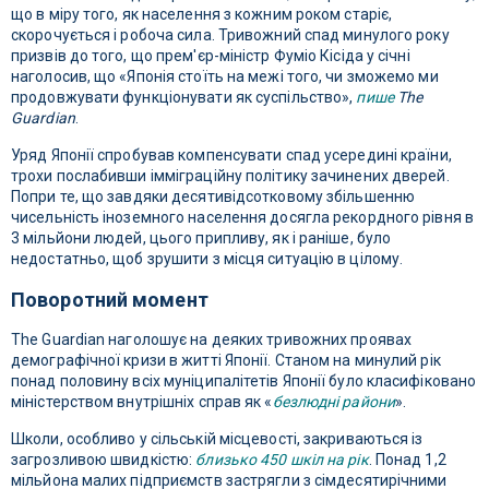
що в міру того, як населення з кожним роком старіє,
скорочується і робоча сила. Тривожний спад минулого року
призвів до того, що прем'єр-міністр Фуміо Кісіда у січні
наголосив, що «Японія стоїть на межі того, чи зможемо ми
продовжувати функціонувати як суспільство»,
пише
The
Guardian
.
Уряд Японії спробував компенсувати спад усередині країни,
трохи послабивши імміграційну політику зачинених дверей.
Попри те, що завдяки десятивідсотковому збільшенню
чисельність іноземного населення досягла рекордного рівня в
3 мільйони людей, цього припливу, як і раніше, було
недостатньо, щоб зрушити з місця ситуацію в цілому.
Поворотний момент
The Guardian наголошує на деяких тривожних проявах
демографічної кризи в житті Японії. Станом на минулий рік
понад половину всіх муніципалітетів Японії було класифіковано
міністерством внутрішніх справ як «
безлюдні райони
».
Школи, особливо у сільській місцевості, закриваються із
загрозливою швидкістю:
близько 450 шкіл на рік
. Понад 1,2
мільйона малих підприємств застрягли з сімдесятирічними