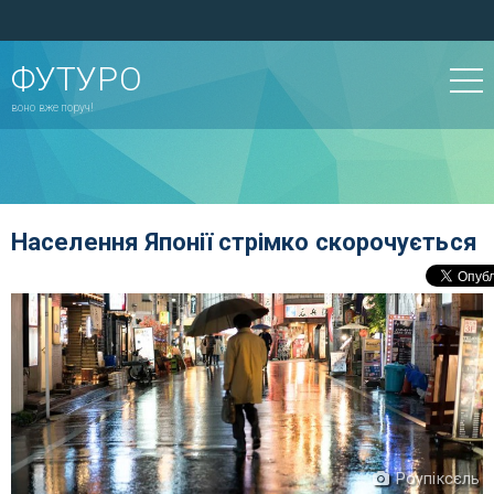
ФУТУРО
воно вже поруч!
Населення Японії стрімко скорочується
Роупіксєль