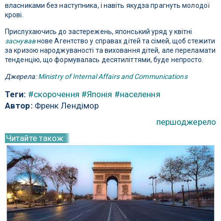
власниками без наступника, і навіть якудза прагнуть молодої
крові.
Прислухаючись до застережень, японський уряд у квітні
заснував
нове Агентство у справах дітей та сімей, щоб стежити
за кризою народжуваності та виховання дітей, але переламати
тенденцію, що формувалась десятиліттями, буде непросто.
Джерела:
Ministry of Internal Affairs and Communications
Теги:
#скорочення
#Японія
#населення
Автор:
Френк Лендімор
першоджерело
Читайте також: