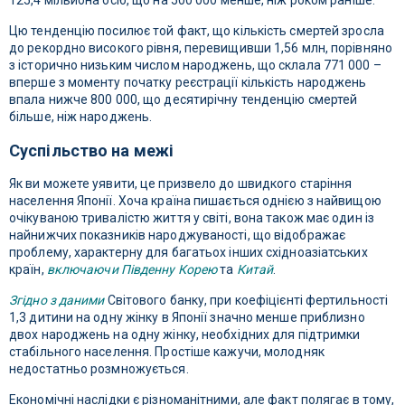
125,4 мільйона осіб, що на 500 000 менше, ніж роком раніше.
Цю тенденцію посилює той факт, що кількість смертей зросла
до рекордно високого рівня, перевищивши 1,56 млн, порівняно
з історично низьким числом народжень, що склала 771 000 –
вперше з моменту початку реєстрації кількість народжень
впала нижче 800 000, що десятирічну тенденцію смертей
більше, ніж народжень.
Суспільство на межі
Як ви можете уявити, це призвело до швидкого старіння
населення Японії. Хоча країна пишається однією з найвищою
очікуваною тривалістю життя у світі, вона також має один із
найнижчих показників народжуваності, що відображає
проблему, характерну для багатьох інших східноазіатських
країн,
включаючи Південну Корею
та
Китай
.
Згідно з даними
Світового банку, при коефіцієнті фертильності
1,3 дитини на одну жінку в Японії значно менше приблизно
двох народжень на одну жінку, необхідних для підтримки
стабільного населення. Простіше кажучи, молодняк
недостатньо розмножується.
Економічні наслідки є різноманітними, але факт полягає в тому,