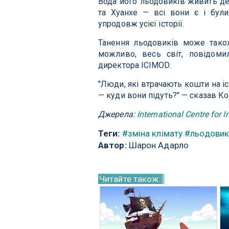
Вода його льодовиків живить дея
та Хуанхе — всі вони є і бул
упродовж усієї історії.
Танення льодовиків може також
можливо, весь світ, повідом
директора ICIMOD.
"Люди, які втрачають кошти на іс
— куди вони підуть?" — сказав Ко
Джерела:
International Centre for
Теги:
#зміна клімату
#льодови
Автор:
Шарон Адарло
Читайте також: