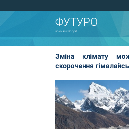
ФУТУРО
воно вже поруч!
Зміна клімату мо
скорочення гімалайсь