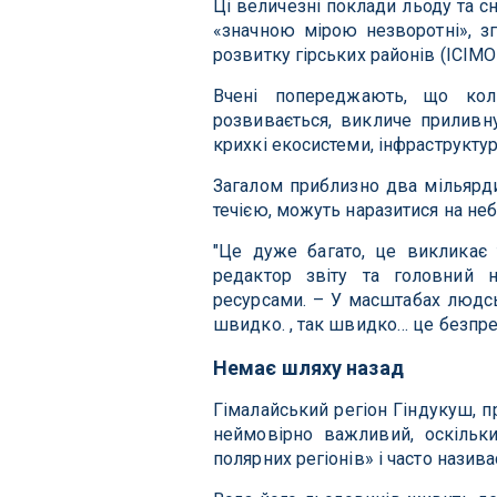
Ці величезні поклади льоду та с
«значною мірою незворотні», з
розвитку гірських районів (ICIMO
Вчені попереджають, що кол
розвивається, викличе приливну
крихкі екосистеми, інфраструктуру
Загалом приблизно два мільярди 
течією, можуть наразитися на неб
"Це дуже багато, це викликає
редактор звіту та головний н
ресурсами. – У масштабах людсь
швидко. , так швидко… це безпре
Немає шляху назад
Гімалайський регіон Гіндукуш, 
неймовірно важливий, оскільк
полярних регіонів» і часто назива