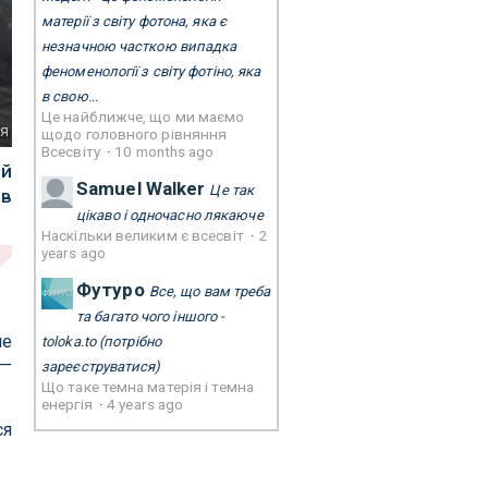
матерії з світу фотона, яка є
незначною часткою випадка
феноменології з світу фотіно, яка
в свою...
Це найближче, що ми маємо
ія
щодо головного рівняння
Всесвіту
·
10 months ago
ий
Samuel Walker
Це так
ів
цікаво і одночасно лякаюче
.
Наскільки великим є всесвіт
·
2
years ago
Футуро
Все, що вам треба
та багато чого іншого -
не
toloka.to
(потрібно
 —
зареєструватися)
Що таке темна матерія і темна
енергія
·
4 years ago
ся