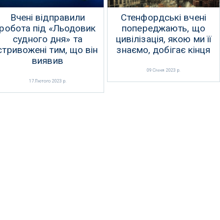
Вчені відправили
Стенфордські вчені
робота під «Льодовик
попереджають, що
судного дня» та
цивілізація, якою ми її
стривожені тим, що він
знаємо, добігає кінця
виявив
09 Січня 2023 р.
17 Лютого 2023 р.