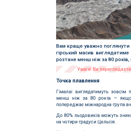
Вам краще уважно поглянути н
гірський масив виглядатиме 
розтане менш ніж за 80 років,
Точка плавлення
Гімалаї виглядатимуть зовсім п
менш ніж за 80 років — якщо 
попереджає міжнародна група вч
До 80% льодовиків можуть зникн
на чотири градуси Цельсія.