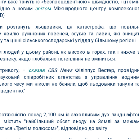
нігу вже тануть із «безпрецедентною» швидкістю, і ці змі
гідно з новим
звітом
Міжнародного центру комплексно
D).
и розтануть льодовики, ця катастрофа, що повіль
 хвилю руйнівних повеней, зсувів та лавин, які знища
 та цінні сільськогосподарські угіддя у більшому регіоні.
людей у ​​цьому районі, як високо в горах, так і нижче 
езпеку, якщо глобальне потепління не зміниться.
 тривогу, –
сказав
CBS News
Філіппус Вестер, провідн
ауковий співробітник агентства з управління водни
кого часу ми ніколи не бачили, щоб льодовики танули т
цедентно."
протяжністю понад 2,100 км із захопливим дух ландшафто
и містить "найбільший обсяг льоду на Землі за межа
ється «Третім полюсом»", відповідно до звіту.