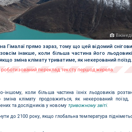
Вікімед
а Гімалаї прямо зараз, тому що цей відомий снігов
зовсім інакше, коли більша частина його льодовик
 якщо зміна клімату триватиме, як некерований поїзд
о-іншому, коли більша частина їхніх льодовиків розта
зміна клімату продовжиться, як некерований поїзд,
ених та дослідників у новому
тривожному звіті
.
ути до 2100 року, якщо глобальна температура підніметь