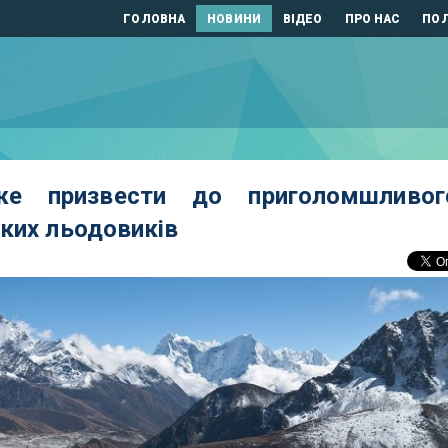
ГОЛОВНА
НОВИНИ
ВІДЕО
ПРО НАС
ПОЛ
же призвести до приголомшливог
ких льодовиків