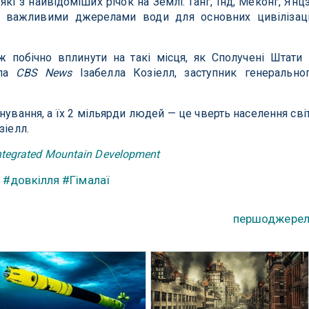
кі з найвідоміших річок на Землі: Ганг, Інд, Меконг, Янц
и важливими джерелами води для основних цивілізац
 побічно вплинути на такі місця, як Сполучені Штати 
ила
CBS News
Ізабелла Козіелл, заступник генерально
нування, а їх 2 мільярди людей — це чверть населення сві
зіелл.
 Integrated Mountain Development
к
#довкілля
#Гімалаї
першоджере