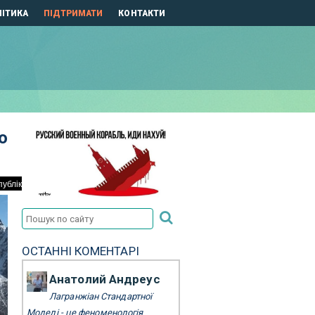
ІТИКА
ПІДТРИМАТИ
КОНТАКТИ
о
ОСТАННІ КОМЕНТАРІ
Анатолий Андреус
Лагранжіан Стандартної
Моделі - це феноменологія