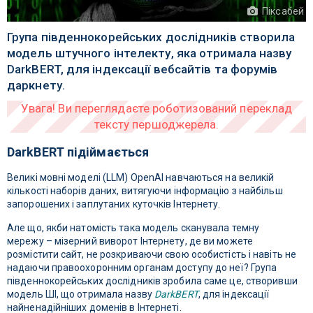
Піксабей
Група південнокорейських дослідників створила
модель штучного інтелекту, яка отримала назву
DarkBERT, для індексації вебсайтів та форумів
даркнету.
DarkBERT підіймається
Великі мовні моделі (LLM) OpenAI навчаються на великій
кількості наборів даних, витягуючи інформацію з найбільш
запорошених і заплутаних куточків Інтернету.
Але що, якби натомість така модель сканувала темну
мережу – мізерний виворот Інтернету, де ви можете
розмістити сайт, не розкриваючи свою особистість і навіть не
надаючи правоохоронним органам доступу до неї? Група
південнокорейських дослідників зробила саме це, створивши
модель ШІ, що отримала назву
DarkBERT
, для індексації
найненадійніших доменів в Інтернеті.