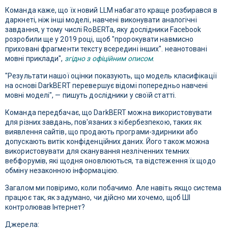
Команда каже, що їх новий LLM набагато краще розбирався в
даркнеті, ніж інші моделі, навчені виконувати аналогічні
завдання, у тому числі RoBERTa, яку дослідники Facebook
розробили ще у 2019 році, щоб "пророкувати навмисно
приховані фрагменти тексту всередині інших". неанотовані
мовні приклади",
згідно з офіційним описом
.
"Результати нашої оцінки показують, що модель класифікації
на основі DarkBERT перевершує відомі попередньо навчені
мовні моделі", — пишуть дослідники у своїй статті.
Команда передбачає, що DarkBERT можна використовувати
для різних завдань, пов'язаних з кібербезпекою, таких як
виявлення сайтів, що продають програми-здирники або
допускають витік конфіденційних даних. Його також можна
використовувати для сканування незліченних темних
вебфорумів, які щодня оновлюються, та відстеження їх щодо
обміну незаконною інформацією.
Загалом ми повіримо, коли побачимо. Але навіть якщо система
працює так, як задумано, чи дійсно ми хочемо, щоб ШІ
контролював Інтернет?
Джерела: