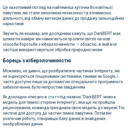
Це захопливий погляд на найтемніші куточки Всесвітньої
павутини, які стали синонімом незаконної та зловмисної
діяльності, від обміну витоком даних до продажу сильнодійних
наркотиків.
Звучить як кошмар, але дослідники кажуть, що DarkBERT має
шляхетні наміри: він намагається пролити світло на нові
способи боротьби з кіберзлочинністю — областю, в якій все
частіше використовується обробка природної мови.
Борець з кіберзлочинністю
Можливо, не дивно, що розібратися в частинах Інтернету, які
не індексуються пошуковими системами, такими як Google, і
часто доступні лише за допомогою спеціального програмного
забезпечення, було непростим завданням.
Як докладно описано в
статті
під назвою "DarkBERT: мовна
модель для темної сторони Інтернету", яка ще не пройшла
рецензування, команда приєднала свою модель до мережі Tor,
системі для доступу до частин темна павутина. Потім він
розпочав роботу, створивши базу даних зі знайдених
необроблених даних.