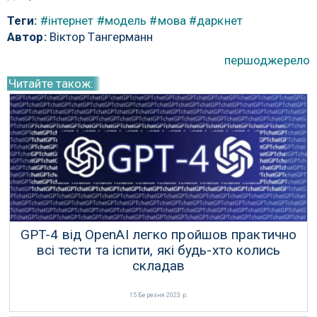
Теги:
#інтернет
#модель
#мова
#даркнет
Автор:
Віктор Тангерманн
першоджерело
Читайте також:
GPT-4 від OpenAI легко пройшов практично
всі тести та іспити, які будь-хто колись
складав
15 Березня 2023 р.